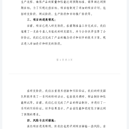
报
新
一、项目背景介绍：
引
进
项
目
进
展
争的优势。
情
二、项目的目标与计划：
况
汇
报