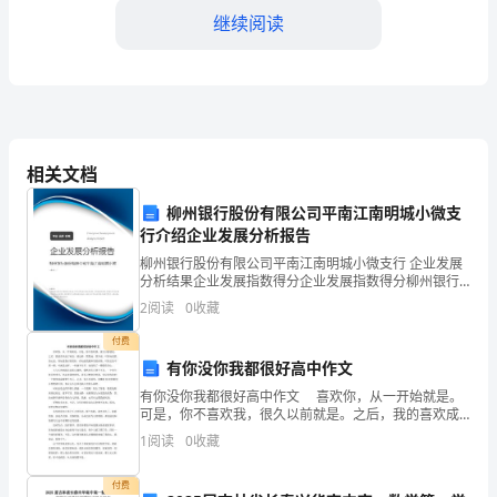
目
继续阅读
的
项
目
经
相关文档
理，
柳州银行股份有限公司平南江南明城小微支
行介绍企业发展分析报告
特
柳州银行股份有限公司平南江南明城小微支行 企业发展
了预期的要求。
分析结果企业发展指数得分企业发展指数得分柳州银行
此
股份有限公司平南江南明城小微支行综合得分说明：企
2
阅读
0
收藏
业发展指数根据企业规模、企业创新、企业风险、企业
四、风险与应对措施：
向
活力
付费
您
有你没你我都很好高中作文
有你没你我都很好高中作文 喜欢你，从一开始就是。
汇
可是，你不喜欢我，很久以前就是。之后，我的喜欢成
了暗恋，就这样，默默地。我不说，可你知道我的心
1
阅读
0
收藏
报
意。你知道我对你的好，你知道我眼眸里的深情。可你
总是不
项
付费