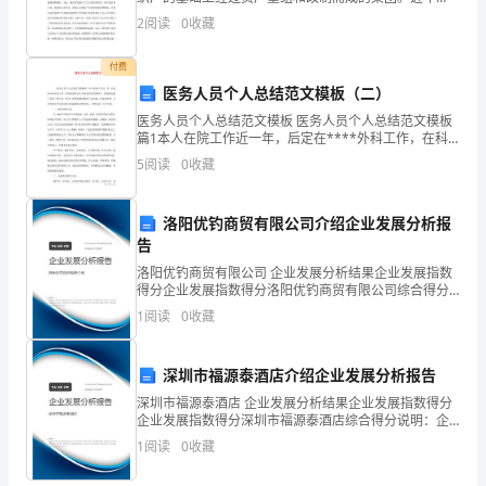
来，在激烈的市场竞争中，在我国加入WTO的新形势面
五、未来计划：
2
阅读
0
收藏
括
前，我们认真实践江总书记“三个代表”重要思想，一面坚
项
付费
医务人员个人总结范文模板（二）
目
医务人员个人总结范文模板 医务人员个人总结范文模板
篇1本人在院工作近一年，后定在****外科工作，在科
的
室领导关心及科室同志的帮助下，很好的完成了各项工
5
阅读
0
收藏
作任务，使自己较快的熟悉新的工作环境，在政治
背
景
洛阳优钓商贸有限公司介绍企业发展分析报
告
介
洛阳优钓商贸有限公司 企业发展分析结果企业发展指数
得分企业发展指数得分洛阳优钓商贸有限公司综合得分
绍、
说明：企业发展指数根据企业规模、企业创新、企业风
1
阅读
0
收藏
险、企业活力四个维度对企业发展情况进行评价。该企
项
业的
目
深圳市福源泰酒店介绍企业发展分析报告
深圳市福源泰酒店 企业发展分析结果企业发展指数得分
的
企业发展指数得分深圳市福源泰酒店综合得分说明：企
业发展指数根据企业规模、企业创新、企业风险、企业
1
阅读
0
收藏
目
活力四个维度对企业发展情况进行评价。该企业的综合
评价