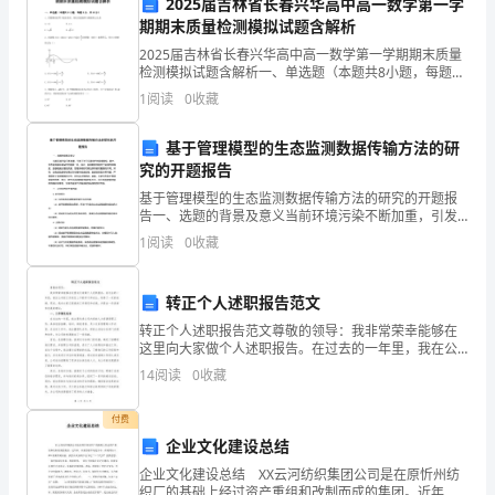
2025届吉林省长春兴华高中高一数学第一学
目
期期末质量检测模拟试题含解析
行。
2025届吉林省长春兴华高中高一数学第一学期期末质量
的
检测模拟试题含解析一、单选题（本题共8小题，每题5
分，共40分）1、若圆锥的高等于底面直径，则它的底面
1
阅读
0
收藏
进
积与侧面积之比是A. B.C. D.2、若函数
展
基于管理模型的生态监测数据传输方法的研
究的开题报告
情
基于管理模型的生态监测数据传输方法的研究的开题报
况。
告一、选题的背景及意义当前环境污染不断加重，引发
了对于环境保护的高度重视。其中，生态监测是环境保
1
阅读
0
收藏
护的重要一环，因此，监测数据传输对于监测的准确
本
能够迅速占领市场。
度、遥感数
次
转正个人述职报告范文
转正个人述职报告范文尊敬的领导：我非常荣幸能够在
汇
这里向大家做个人述职报告。在过去的一年里，我在公
司的工作岗位上不断学习和成长，取得了一定的成绩。
报
14
阅读
0
收藏
现在，我向大家汇报我的工作情况和成绩，并提出一些
改善和发
主
付费
企业文化建设总结
要
案。
企业文化建设总结 XX云河纺织集团公司是在原忻州纺
包
织厂的基础上经过资产重组和改制而成的集团。近年