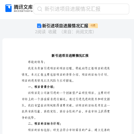
新
新引进项目进展情况汇报
引
新引进项目进展情况汇报
付费
进
2
阅读
收藏
（
来自
：
尚阅文库
）
项
目
进
展
情
况
尊敬的领导：
汇