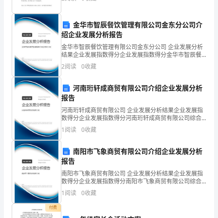
间，因为我非常非常羡慕她们，她们太美了，我要是能
mine
长她们那
.
金华市智辰餐饮管理有限公司金东分公司介
绍企业发展分析报告
教
金华市智辰餐饮管理有限公司金东分公司 企业发展分析
结果企业发展指数得分企业发展指数得分金华市智辰餐
案
饮管理有限公司金东分公司综合得分说明：企业发展指
2
阅读
0
收藏
数根据企业规模、企业创新、企业风险、企业活力四个
及
维度
河南珩轩成商贸有限公司介绍企业发展分析
教
报告
学
河南珩轩成商贸有限公司 企业发展分析结果企业发展指
数得分企业发展指数得分河南珩轩成商贸有限公司综合
反
得分说明：企业发展指数根据企业规模、企业创新、企
1
阅读
0
收藏
业风险、企业活力四个维度对企业发展情况进行评价。
该企
思
南阳市飞象商贸有限公司介绍企业发展分析
外
报告
南阳市飞象商贸有限公司 企业发展分析结果企业发展指
研
数得分企业发展指数得分南阳市飞象商贸有限公司综合
得分说明：企业发展指数根据企业规模、企业创新、企
1
阅读
0
收藏
社
业风险、企业活力四个维度对企业发展情况进行评价。
该企
付费
小