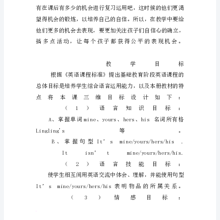
Possession
Unit1
It’s
mine
.
教
案
及
教
学