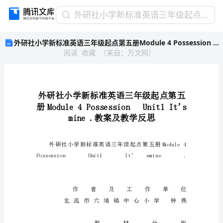
外
外研社小学新标准英语三年级起点第五册Module 4 Possession Unit1 It’s mine .教案及教学反思
研
外研社小学新标准英语三年级起点第五册Module 4 Possession Unit1 It’s mine .教案及教学反思
社
阅读
收藏
（
来自
：
万文网
）
小
学
新
标
光
来
准
英
语