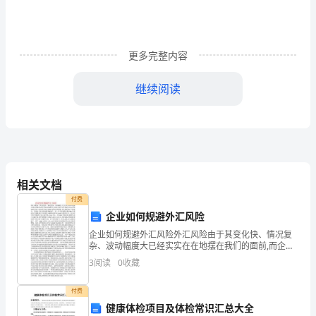
反
思
更多完整内容
光
来
外
继续阅读
研
社
小
学
相关文档
付费
新
企业如何规避外汇风险
标
企业如何规避外汇风险外汇风险由于其变化快、情况复
杂、波动幅度大已经实实在在地摆在我们的面前,而企业
准
如何规避外汇风险已成为企业要面对和必须处理的头等
3
阅读
0
收藏
大事,如果不加以重视并采取有效措施,企业将面临巨大的
损
英
付费
语
健康体检项目及体检常识汇总大全