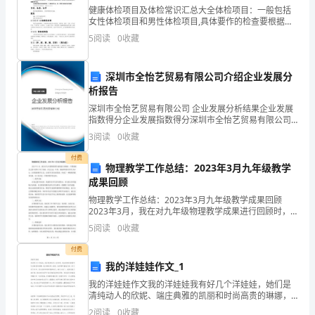
健康体检项目及体检常识汇总大全体检项目：一般包括
三
女性体检项目和男性体检项目,具体要作的检查要根据个
人的具体情况而定.另外体检项目还按照公务员体检，出
年
5
阅读
0
收藏
国体检，入职体检等不同的需求有不同的体检项目。 一
般
级
深圳市全怡艺贸易有限公司介绍企业发展分
起
析报告
深圳市全怡艺贸易有限公司 企业发展分析结果企业发展
点
指数得分企业发展指数得分深圳市全怡艺贸易有限公司
综合得分说明：企业发展指数根据企业规模、企业创
第
3
阅读
0
收藏
新、企业风险、企业活力四个维度对企业发展情况进行
评价。
付费
五
物理教学工作总结：2023年3月九年级教学
成果回顾
册
物理教学工作总结：2023年3月九年级教学成果回顾
Module
2023年3月，我在对九年级物理教学成果进行回顾时，
不禁感到自己的辛苦终于有了回报。在过去这一年里，
5
阅读
0
收藏
4
我始终坚持以学生为中心，注重创新教学方式，注重学
生
付费
Possession
我的洋娃娃作文_1
Unit1
我的洋娃娃作文我的洋娃娃我有好几个洋娃娃，她们是
清纯动人的欣妮、端庄典雅的凯丽和时尚高贵的琳娜，
It’s
她们都是那么美丽，我常常盯着她们看上好长好长时
2
阅读
0
收藏