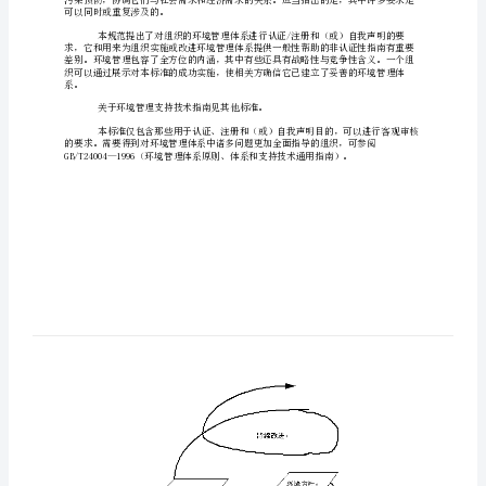
用
包括可持续发展的关注也在普遍增长。
指
南
活动的整体。
ISO14001GB/T
24001
－
1996
引
言
现
可以同时或重复涉及的。
在，
各