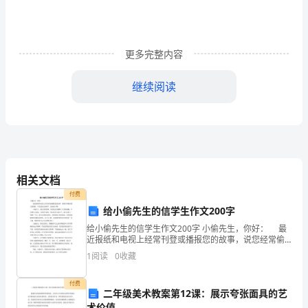
通
过
依
更多完整内容
照
继续阅读
环
境
方
针
相关文档
和
付费
给小偷先生的信学生作文200字
目
给小偷先生的信学生作文200字 小偷先生，你好： 最
标
近报纸和电视上经常刊登或播报您的故事，说您经常偷
窃别人的钱财，可见您是衣来伸手、饭来张口啊！ 小
1
阅读
0
收藏
控
偷先生，我真羡慕您啊，您的钱真好赚啊！只要您
制
付费
二年级美术教案第12课：展示夸张面具的艺
术价值