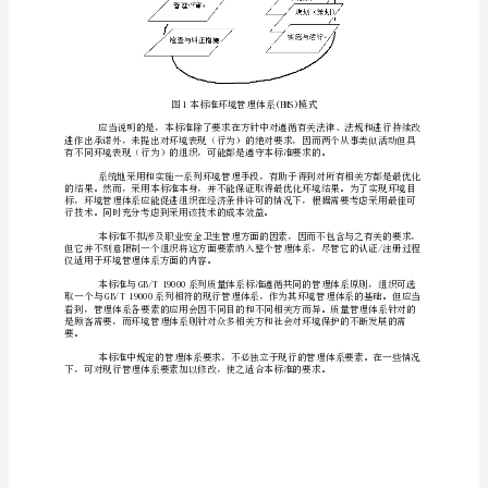
种
类
系。
型
关于环境管理支持技术指
的
组
织
都
越
来
越
重
视