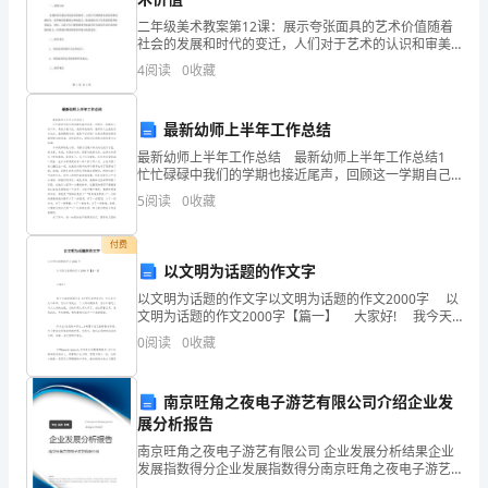
其
二年级美术教案第12课：展示夸张面具的艺术价值随着
活
社会的发展和时代的变迁，人们对于艺术的认识和审美
观念也不断地发生着变化和转化。夸张面具作为一种传
4
阅读
0
收藏
动、
统的民间艺术形式，在现代艺术中也占有着重要的地
位。本次
产
最新幼师上半年工作总结
品
最新幼师上半年工作总结 最新幼师上半年工作总结1
忙忙碌碌中我们的学期也接近尾声，回顾这一学期自己
或
的工作，真是又喜又忧。我深深地感到，教师的人生就
5
阅读
0
收藏
是实实在在，就是默默无闻，就是不求索取！这使我更
服
行技术
付费
务
以文明为话题的作文字
以文明为话题的作文字以文明为话题的作文2000字 以
对
文明为话题的作文2000字【篇一】 大家好! 我今天
仅适用于环境管理体系方面的内容。
演讲的题目是《文明礼貌伴我行》。礼仪是无处不在
0
阅读
0
收藏
环
的，它可以表现出一个人
境
南京旺角之夜电子游艺有限公司介绍企业发
的
展分析报告
南京旺角之夜电子游艺有限公司 企业发展分析结果企业
要。
影
发展指数得分企业发展指数得分南京旺角之夜电子游艺
有限公司综合得分说明：企业发展指数根据企业规模、