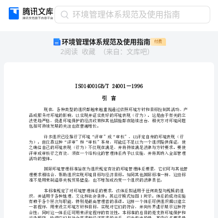
环
环境管理体系规范及使用指南
境
环境管理体系规范及使用指南
付费
管
2
阅读
收藏
（
来自
：
文库吧
）
理
体
系
规
范
引言
及
使