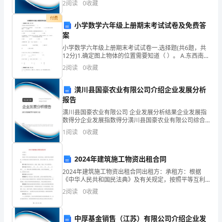
2
阅读
0
收藏
响，
企业创新、企业风险、企业活力四个维度对企业发展情
况进
付费
以
小学数学六年级上册期末考试试卷及免费答
案
实
小学数学六年级上册期末考试试卷一.选择题(共6题，共
现
12分)1.确定图上物体的位置需要知道（ ）。 A.东西南北
四个方向和距离 B.方向，距离 C.上下左右四个方向和距
2
阅读
0
收藏
离
并
潢川县国豪农业有限公司介绍企业发展分析
证
报告
实
潢川县国豪农业有限公司 企业发展分析结果企业发展指
数得分企业发展指数得分潢川县国豪农业有限公司综合
良
得分说明：企业发展指数根据企业规模、企业创新、企
1
阅读
0
收藏
业风险、企业活力四个维度对企业发展情况进行评价。
好
该企
2024年建筑施工物资出租合同
的
2024年建筑施工物资出租合同出租方：承租方：根据
环
《中华人民共和国民法典》及有关规定，按照平等互利
的原则，为明确出租方与承租方的权利义务，经双方协
2
阅读
0
收藏
境
商一致，签订本合同。第一条租赁物资的品名、规格、
数量、
表
中厚基金销售（江苏）有限公司介绍企业发