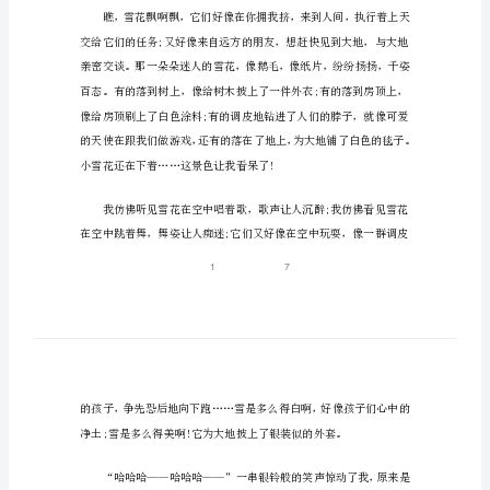
文
小
学
四
整理的，希望大家喜欢。
年
级
篇1：雪
写
景
作
上了那条覆满白雪的小路上。
文
范
文