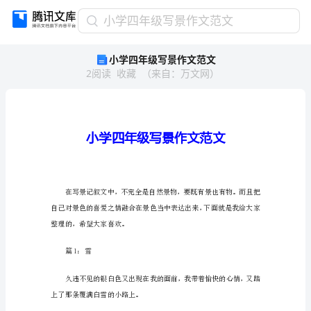
小
小学四年级写景作文范文
学
小学四年级写景作文范文
四
2
阅读
收藏
（
来自
：
万文网
）
年
级
写
景
作
文
范