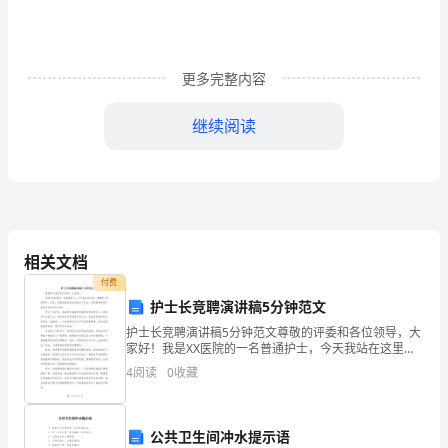
然
景
更多完整内容
物，
要
继续阅读
既
有
景
也
相关文档
付费
有
护士长竞聘演讲稿5分钟范文
物。
护士长竞聘演讲稿5分钟范文尊敬的评委和各位领导，大
家好！我是XX医院的一名普通护士，今天我站在这里，
而
竞聘护士长的职位。首先，我要感谢评委会给我这个机
4
阅读
0
收藏
会，也感谢领导给予我成长的空间和支持。作为一名护
且
士，
把
公共卫生间冲水提示语
方……