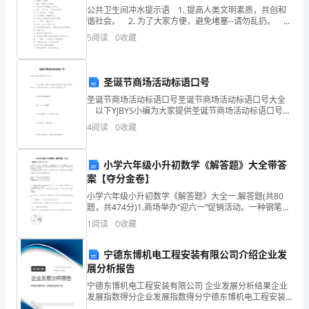
公共卫生间冲水提示语 1. 提高人类文明素质，共创和
自
谐社会。 2. 为了大家方便，避免堵塞--请勿乱扔。 3.
文明生活从小事做起。 4. 文明手底下，方便你我他!
己
5
阅读
0
收藏
5. 我给您方便
对
乐!
圣诞节商场活动标语口号
景
圣诞节商场活动标语口号圣诞节商场活动标语口号大全
色
以下YJBYS小编为大家提供圣诞节商场活动标语口号大
全，供大家参考借鉴，希望可以帮助到大家。 1.新年
篇2：路桥的秋天
4
阅读
0
收藏
的
就喝健康绿茶 2.
喜
小学六年级小升初数学《解答题》大全带答
案【夺分金卷】
爱
小学六年级小升初数学《解答题》大全一.解答题(共80
之
题，共474分)1.商场举办“迎六一”促销活动。一种钢笔每
支8.4元，活动期间是“买10支送2支”。张老师要买40支
1
阅读
0
收藏
情
这样的钢笔奖励给同学，只要花多少
融
宁德东博机电工程安装有限公司介绍企业发
展分析报告
合
宁德东博机电工程安装有限公司 企业发展分析结果企业
发展指数得分企业发展指数得分宁德东博机电工程安装
在
有限公司综合得分说明：企业发展指数根据企业规模、