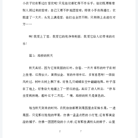
在
写
景
记
叙
文
中，
不
完
全
/
是
自