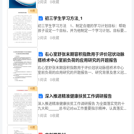
2
阅读
0
收藏
企业创新、企业风险、企业活力四个维度对企业发展情
景
况进
付费
色
初三学生学习方法_1
初三学生学习方法 1、制定合理的学习计划目标：帮助
当
孩子设定一个目标，并为他制定一个学习计划。目标要
切实可行，既不能高不可攀，也不要毫无吸引力。学习
2
阅读
0
收藏
中
计划要和孩子一起制定，得到孩子的认同才会更容易执
行。
表
右心室舒张末期容积指数用于评价冠状动脉
/
达
搭桥术中心室前负荷的应用研究的开题报告
右心室舒张末期容积指数用于评价冠状动脉搭桥术中心
出
室前负荷的应用研究的开题报告一、研究背景及意义冠
状动脉搭桥术是治疗冠状动脉粥样硬化性心脏病的有效
1
阅读
0
收藏
来，
手段之一，能明显缓解心绞痛、改善心功能，提高患者
的生存质
付费
下
深入推进精准健康扶贫工作调研报告
面
深入推进精准健康扶贫工作调研报告 为全面落实党的十
九大和_______总书记对xx工作重要指示精神，认真落实
就
省委书记彭xx同志在全省市厅级主要领导干部读书班上
1
阅读
0
收藏
的重要讲话精神，根据《xx市卫生和计
是
付费