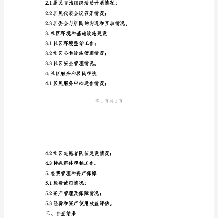
社
区
居
委
工作水平。
自
二、自查内容
查
1.组织机构和队伍建设
报
告
模
1.3居委会队伍建设情况。
板
2.居民参与和民主管理
（报
告
2.