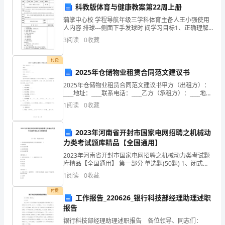
极性有待提高。
为
科教版体育与健康教案第22周上册
蒲掌中心校 学程导航年级三学科体育主备人王小强使用
了
人内容 排球---侧面下手发球时 间学习目标1、正确理解
侧面下手发球的动作要领，能正确叙述发球的动作过程
分，居民代表会议召开不及时。
更
3
阅读
0
收藏
及要领、口决。2、通过发球练习
好
付费
2025年仓储物业租赁合同范文建议书
地
2025年仓储物业租赁合同范文建议书甲方（出租方）：
服
____地址：____联系电话：____乙方（承租方）：____地
址：____联系电话：____鉴于甲方拥有仓储物业【以下简
1
阅读
0
收藏
称为“物业”】，乙方需租
务
志愿者队伍建设有待加强。
社
2023年河南省开封市国家电网招聘之机械动
力类考试题库精品【全国通用】
区
2023年河南省开封市国家电网招聘之机械动力类考试题
方面存在一些疏漏。
居
库精品【全国通用】 第一部分 单选题(50题) 1、闭式硬
齿面齿轮传动的主要失效形式是( )A.齿面胶合B.轮齿疲劳
四、改进措施
1
阅读
0
收藏
折断C.齿面磨粒磨损D
民，
付费
工作报告_220626_银行科技部经理助理述职
提
报告
高
银行科技部经理助理述职报告 各位领导、同志们：