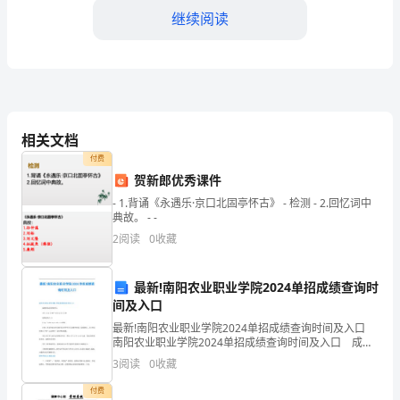
实
继续阅读
际
情
4.2社区志愿者队伍建设情况；
况
4.3特殊群体帮扶工作。
进
相关文档
5.经费管理和资产保障
行
付费
贺新郎优秀课件
调
5.1经费使用情况；
- 1.背诵《永遇乐·京口北固亭怀古》 - 检测 - 2.回忆词中
典故。 - -
整）
5.2资产管理及保障情况；
2
阅读
0
收藏
一、
5.3经费和资产使用效益评估。
概
最新!南阳农业职业学院2024单招成绩查询时
三、自查结果
间及入口
述
最新!南阳农业职业学院2024单招成绩查询时间及入口
南阳农业职业学院2024单招成绩查询时间及入口 成绩
近
查询及复核时间： 4月11日17:00—4月12日17:00 成
3
阅读
0
收藏
绩查询入口： ht
期，
付费