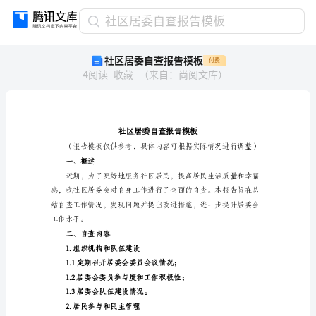
社
社区居委自查报告模板
区
社区居委自查报告模板
付费
居
4
阅读
收藏
（
来自
：
尚阅文库
）
委
自
查
报
告
模
板
一、概述