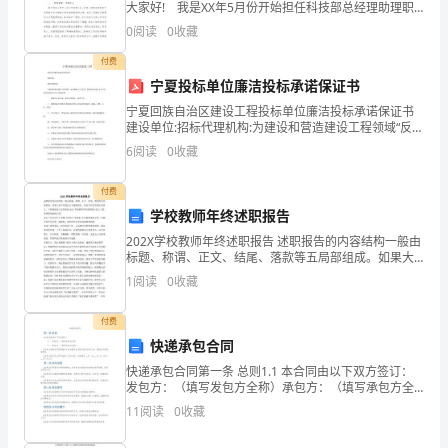
大家好! 我是XX年5月份开始担任科技部总经理助理职
居
性，增加参与度。
务的，并主持科技部全面工作，至今已一年半有余。一
0
阅读
0
收藏
年半，在人生的旅途中只不过是短暂的一瞬间，
民
付费
宁夏投标单位廉洁投标承诺保证书
生
宁夏回族自治区建设工程投标单位廉洁投标承诺保证书
活
建设单位:招标代理机构:为建设和营造建设工程领域“反对
贿赂,公平竞争”的招投标环境,本公司在项目的投标活动
6
阅读
0
收藏
质
中,郑重承诺:一、要遵守法律法规、廉洁自律规定
量
付费
学校教师年终述职报告
和
202X学校教师年终述职报告 述职报告的内容结构一般由
标题、称谓、正文、结尾、落款等五局部组成。如果大
幸
家不知道怎么写述职报告，你也可以参考别人的范文。
1
阅读
0
收藏
下面就是给大家带来的202X学校教师年终述职报告范
福
付费
感，
快递承包合同
我
快递承包合同第一条 总则1.1 本合同由以下双方签订：
发包方：（填写发包方全称）承包方：（填写承包方全
社
称）1.2 本合同的目的是明确双方在快递承包过程中的权
11
阅读
0
收藏
利和义务，确保合作的顺利进行。1.3 本合同
区