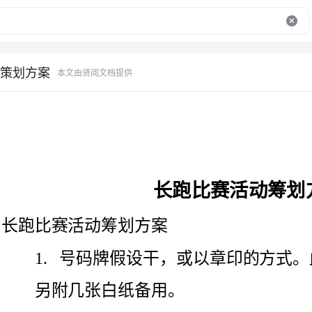
策划方案
本文由贤阅文档提供
长跑比赛活动筹划方案
长跑比赛活动筹划方案
号码牌假设干，或以章印的方式。此依
另附几张白纸备用。
报名表：＜见附表＞
指示标志：租借一些木质展板为参赛选手指引方向。
路卡限行线：可向大正物业公司借些路卡限行线阻止来往