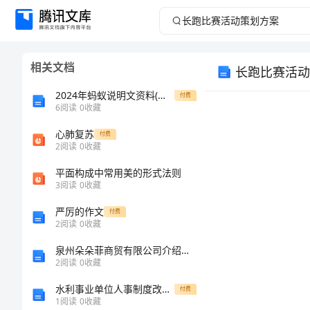
长
跑
相关文档
长跑比赛活动
比
2024年蚂蚁说明文资料(大全篇)
付费
赛
6
阅读
0
收藏
心肺复苏
活
付费
2
阅读
0
收藏
动
平面构成中常用美的形式法则
3
阅读
0
收藏
策
1.
严厉的作文
付费
2
阅读
0
收藏
划
2.
泉州朵朵菲商贸有限公司介绍企业发展分析报告
方
2
阅读
0
收藏
3.
水利事业单位人事制度改革总结一
付费
案
4.
1
阅读
0
收藏