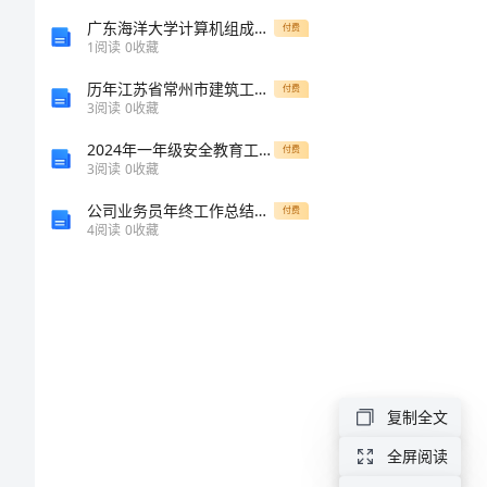
长
广东海洋大学计算机组成原理报告书-基本模型机的设计与实现
付费
1
阅读
0
收藏
跑
5.
历年江苏省常州市建筑工程三类人员安全知识岗前培训及继续教育考试及一套参考答案
付费
比
生
3
阅读
0
收藏
赛
6.
2024年一年级安全教育工作总结
付费
3
阅读
0
收藏
活
公司业务员年终工作总结：赢得客户的心，占领市场的先机
付费
动
7.
4
阅读
0
收藏
筹
划
方
案
9.
长
复制全文
跑
全屏阅读
10.