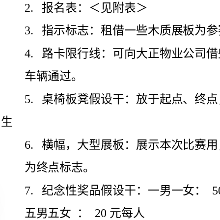
车辆通过。
桌椅板凳假设干：放于起点、终点，防
横幅，大型展板：展示本次比赛用，放于起点，终点，作
为终点标志。
纪念性奖品假设干：一男一女：
50元每人
五男五女
：20元每人
10男10女：
10元每人
8．以口哨代替发令枪
瓶装水假设干：给为比赛提供效劳的工
选手应急等用。
扩音喇叭假设干：引导运发动、疏散人群等用。