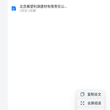
本
北京展望利源建材有限责任公司介绍企业发展分析报告
2
阅读
0
收藏
个
人
贷
款
受
权
委
托
书
复制全文
范
本
全屏阅读