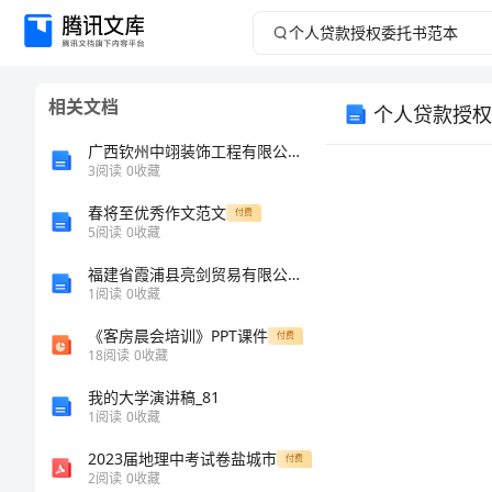
个
人
相关文档
个人贷款授权
贷
广西钦州中翊装饰工程有限公司介绍企业发展分析报告
款
3
阅读
0
收藏
春将至优秀作文范文
授
付费
5
阅读
0
收藏
权
福建省霞浦县亮剑贸易有限公司介绍企业发展分析报告
1
阅读
0
收藏
委
《客房晨会培训》PPT课件
付费
18
阅读
0
收藏
托
我的大学演讲稿_81
书
1
阅读
0
收藏
2023届地理中考试卷盐城市
付费
范
2
阅读
0
收藏