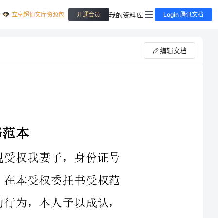
立享超值文库资源包
我的资料库
开通会员
Login 腾讯文档
编辑文档