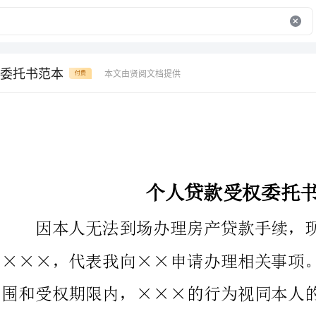
委托书范本
本文由贤阅文档提供
付费
个人贷款受权委托书范本
因本人无法到场办理房产贷款手续，现受权我妻子，身份证号
×××，代表我向××申请办理相关事项。在本受权委托书受权范
围和受权期限内，×××的行为视同本人的行为，本人予以成认，
其法律后果由本人承当。
受权期限：××年×月×日至×月×日
委托人：××(签字)