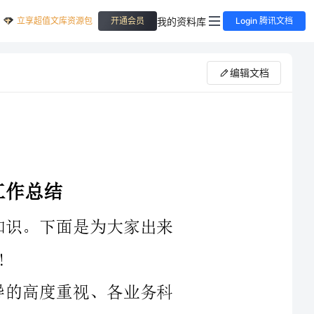
立享超值文库资源包
我的资料库
开通会员
Login 腾讯文档
编辑文档