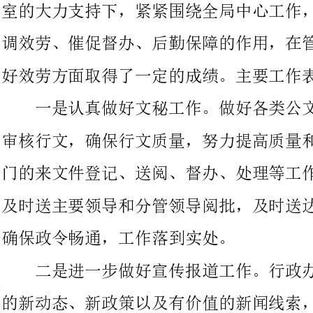
一是认真做好文秘工作。做好各类公文函电的起草工作，严格
审核行文，确保行文质量，努力提高质量和效
门的来文件登记、送阅、督办、处理等工作，对急需办理的来文，
及时送主要领导和分管领导阅批，及时送达并催促相关科室办理，
确保政令畅通，工作落到实处。
二是进一步做好宣传报道工作。行政办公室对社会救助工作中
的新动态、新政策以及有价值的新闻线索，尤其是涉及民生的重点
工作及时进展报道，本着实事求是的原那么，编制成简报、信息、
新闻等方式及时向市民政局、黄石日报、今日大冶、湖北民政网、
湖北省最低生活保障行政办公室网等部门报送。三季度共报信息7
条，其中被各级新闻媒体采用的共7条，其中《黄石日报》采用4
次;《今日大冶》采用2次;《湖北民政网》首页采用2次，县市信