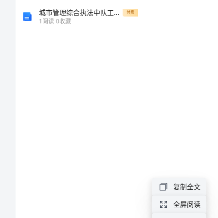
结
城市管理综合执法中队工作计划
付费
1
阅读
0
收藏
2
XX
年
行
政
人
事
试
用
复制全文
期
全屏阅读
工