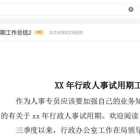
期工作总结2
本文由贤阅文档提供
付费
XX年行政人事试用期工作总结
作为人事专员应该要加强自己的业务知识。下面是为大家出来
的有关于xx年行政人事试用期。欢迎阅读!
三季度以来，行政办公室工作在局领导的高度重视、各业务科
室的大力支持下，紧紧围绕全局中心工作，充分发挥参谋助手、协
调效劳、催促督办、后勤保障的作用，在管理事务、参与政务、搞
好效劳方面取得了一定的成绩。主要工作表达在以下几个方面：