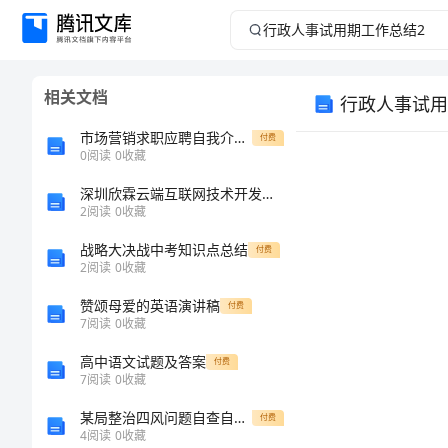
行
政
相关文档
行政人事试用
人
市场营销求职应聘自我介绍范文
付费
事
0
阅读
0
收藏
深圳欣霖云端互联网技术开发有限公司介绍企业发展分析报告
试
2
阅读
0
收藏
用
战略大决战中考知识点总结
付费
2
阅读
0
收藏
期
赞颂母爱的英语演讲稿
付费
7
阅读
0
收藏
工
高中语文试题及答案
付费
作
7
阅读
0
收藏
某局整治四风问题自查自纠报告
付费
总
4
阅读
0
收藏