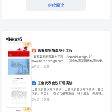
年
继续阅读
终
工
作
工作效率和整体形象。
总
相关文档
结
付费
第五章钢筋混凝土工程
尊
- 第五章钢筋混凝土工程 - 由NordriDesign提供
www.nordridesign.com - 初中体育是国民体育的重要
敬
一环，对于学生今后一生
4
阅读
0
收藏
的
领
力支撑。
工会代表会议开场演讲
导、
工会代表会议开场演讲 工会代表会议开场演讲 各位
代表、同志们: 在公司战略重组、精干主业、剥离辅助
同
等重大改革措施大力推进的形势下,发动机厂也面临着严
0
阅读
0
收藏
峻而复杂的局面,要全面实现年工厂方针目标,
事
付费