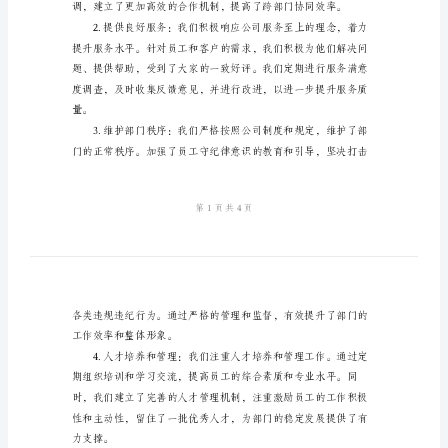
工
作
总
结
2024
年
一、工作回顾
4s
店
行
政
部