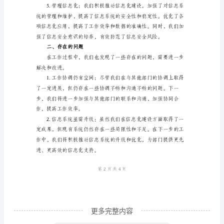
门
年
终
工
作
量。
总
结
行
政
部
门
2023
年
更多完整内容