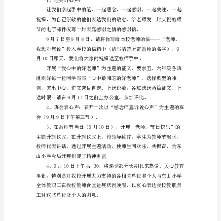
秋
9
曲。
月，
教
师
节
踏
着
轻
盈
的
步
子