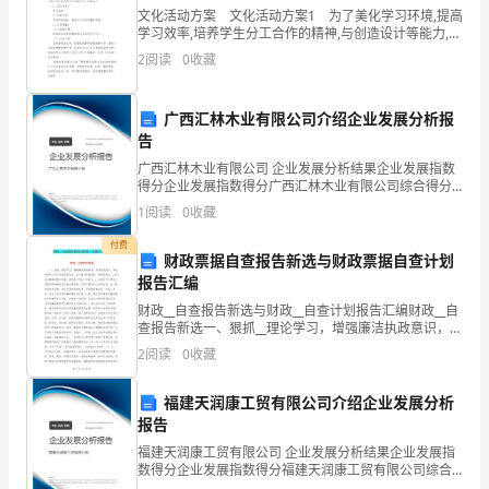
活
文化活动方案 文化活动方案1 为了美化学习环境,提高
学习效率,培养学生分工合作的精神,与创造设计等能力,增
动
进团体荣誉感,进取心,及增强学生的主人翁意识，营造和
2
阅读
0
收藏
谐的校园气氛，更为了展现我们“二十一
筹
广西汇林木业有限公司介绍企业发展分析报
划
告
书，
广西汇林木业有限公司 企业发展分析结果企业发展指数
得分企业发展指数得分广西汇林木业有限公司综合得分
欢
说明：企业发展指数根据企业规模、企业创新、企业风
1
阅读
0
收藏
险、企业活力四个维度对企业发展情况进行评价。该企
迎
业的
付费
财政票据自查报告新选与财政票据自查计划
阅
报告汇编
读
财政__自查报告新选与财政__自查计划报告汇编财政__自
会（9月9日下午第三节）。
查报告新选一、狠抓__理论学习，增强廉洁执政意识，促
进思想观念、职业道德和工作作风的明显改进。会计集
参
2
阅读
0
收藏
中核算制度__是贯彻落实___四次全会精神的
考！
福建天润康工贸有限公司介绍企业发展分析
报告
福建天润康工贸有限公司 企业发展分析结果企业发展指
一、
数得分企业发展指数得分福建天润康工贸有限公司综合
山小学今后开展积淀了精神财富
得分说明：企业发展指数根据企业规模、企业创新、企