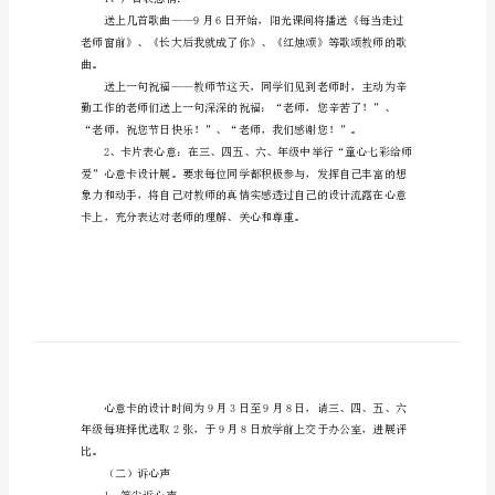
一、指导思想：
小
学
教
师
节
活
护学生，用实际行动去关爱学生。
动
筹
三、活动安排：
划
（一）表感谢
书
1、声音表恩情：
金