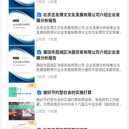
1
阅读
0
收藏
指
业风险、企业活力四个维度对企业发展情况进行评价。
该企
导
北京志友博文文化发展有限公司介绍企业发
展分析报告
思
北京志友博文文化发展有限公司 企业发展分析结果企业
发展指数得分企业发展指数得分北京志友博文文化发展
想：
有限公司综合得分说明：企业发展指数根据企业规模、
工对这些单位及个人的谢意。
2
阅读
0
收藏
企业创新、企业风险、企业活力四个维度对企业发展情
况进
莆田市荔城区沐晨贸易有限公司介绍企业发
为
展分析报告
了
莆田市荔城区沐晨贸易有限公司 企业发展分析结果企业
发展指数得分企业发展指数得分莆田市荔城区沐晨贸易
进
有限公司综合得分说明：企业发展指数根据企业规模、
1
阅读
0
收藏
企业创新、企业风险、企业活力四个维度对企业发展情
一
况进
付费
做好节约型社会的实施打算
步
做好节约型社会的实施打算依照省委、省政府的工作部
加
署，为贯彻落实中共中央十六届五中全会和《国务院关
于做好建设节约型社会近期重点工作的通知》国发〔〕
1
阅读
0
收藏
强
21号）精神。现就今后一段时期在全市开展资源节约活
动，推
师
付费