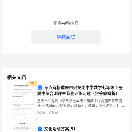
缓
缓
而
更多完整内容
来，
继续阅读
下
文
是
比。
的
相关文档
（二）诉心声
小
付费
考点解析重庆市兴龙湖中学数学七年级上册
1、笔尖诉心声：
学
期中综合测评章节测评练习题（含答案解析）
重庆市兴龙湖中学数学七年级上册期中综合测评章节测
教
评 考试时间：90分钟；命题人：教研组考生注意：1、
本卷分第I卷（选择题）和第Ⅱ卷（非选择题）两部分，满
师
2
阅读
0
收藏
分100分，考试时间90分钟2、答卷前，考生务必
节
文化活动方案_51