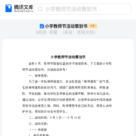
小
小学教师节活动策划书
学
小学教师节活动策划书
付费
教
3
阅读
收藏
（
来自
：
贤阅文档
）
师
节
活
动
策
划
师节活动筹划书，欢迎阅读参考！
书