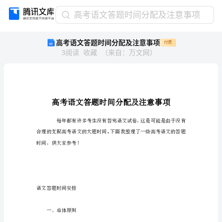
高
高考语文答题时间分配及注意事项
考
高考语文答题时间分配及注意事项
付费
语
3
阅读
收藏
（
来自
：
万文网
）
文
答
题
时
间
分
配