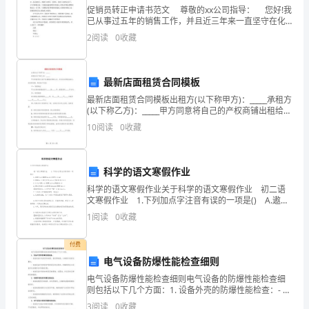
这
615
促销员转正申请书范文 尊敬的xx公司指导： 您好!我
是
已从事过五年的销售工作，并且近三年来一直坚守在化
装品领域，对于销售行业尤其是化装品行业已积累了较
2
阅读
0
收藏
为丰富的。进入庄胜公司两个月实习以来，我已对
可
76060
能
最新店面租赁合同模板
够，最好也有一个提纲，再动笔。
是
最新店面租赁合同模板出租方(以下称甲方)：_____承租方
(以下称乙方)：_____甲方同意将自己的产权商铺出租给乙
由
方，双方在法律的基础上，经友好协商，制定如下协
10
阅读
0
收藏
议：一、房屋地址甲方出租的商铺坐落于
于
语文答题时间安排留意事项
没
科学的语文寒假作业
有
科学的语文寒假作业关于科学的语文寒假作业 初二语
文寒假作业 1.下列加点字注音有误的一项是() A.遨游
一、考前分钟到达考场
20
(áo)编撰(zuàn)曾经(cénɡ) B.猕猴(mí)图文并茂(mào)
合
1
阅读
0
收藏
受益
理
付费
电气设备防爆性能检查细则
的
电气设备防爆性能检查细则电气设备的防爆性能检查细
支
则包括以下几个方面：1. 设备外壳的防爆性能检查：- 检
查设备外壳是否有破损、裂纹等缺陷，以确保外壳的完
3
阅读
0
收藏