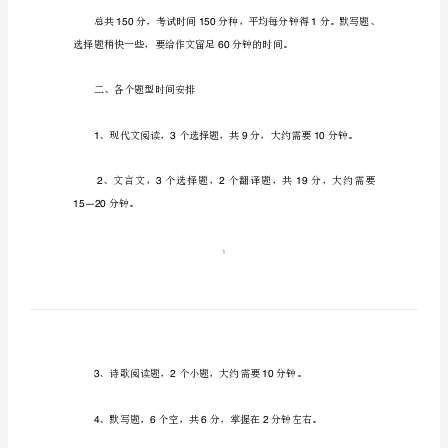
及
注
时间，供大家参考！
意
事
项
语文答题时间安排
高
考
语
一、总体原则
文
答
题