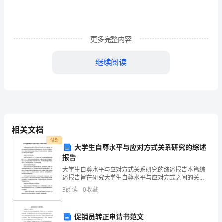
许
多
更多完整内容
考
继续阅读
生
没
有
答
相关文档
完
付费
大学生自尊水平与应对方式关系研究的综述
语
报告
文
大学生自尊水平与应对方式关系研究的综述报告本篇综
述报告旨在研究大学生自尊水平与应对方式之间的关
约需要分钟。
试
25
系，并探讨如何提高大学生的自尊水平和积极应对方
3
阅读
0
收藏
式。本文从以下方面进行讨论：自尊水平的定义和测
卷，
量、自尊水平与
促销员转正申请书范文