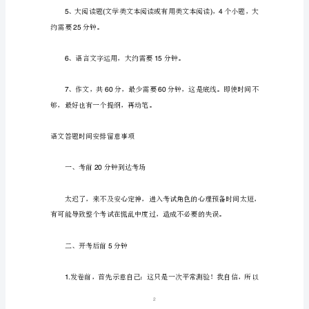
60
时
间
分
二、各个题型时间安排
配
及
注
意
事
项
分钟。
15—20
每
年
1
都
有