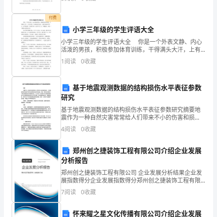
配
整性。- 检查设备外壳的防护等级是否符合要求，防
高
付费
二、开考后前分钟
5
小学三年级的学生评语大全
考
小学三年级的学生评语大全 你是一个外表文静、内心
活泼的男孩，积极参加体育训练，干得满头大汗，上有
语
自觉性，作业能按时完成。上课时也能举手发言，但不
1
阅读
0
收藏
够刻苦，希望你平时一定要下苦工夫，不懂就问，争做
文
1.
一个
的
基于地震观测数据的结构损伤水平表征参数
研究
2
大
基于地震观测数据的结构损伤水平表征参数研究摘要地
震作为一种自然灾害常常给人们带来不小的伤害和损
题
失，尤其是建筑结构的破坏常常会给居民的安全带来威
4
阅读
0
收藏
胁。因此，研究结构损伤水平表征参数具有非常重要的
时
意义。本文
郑州创之捷装饰工程有限公司介绍企业发展
间。
分析报告
下
郑州创之捷装饰工程有限公司 企业发展分析结果企业发
展指数得分企业发展指数得分郑州创之捷装饰工程有限
面
公司综合得分说明：企业发展指数根据企业规模、企业
7
阅读
0
收藏
创新、企业风险、企业活力四个维度对企业发展情况进
我
行评
怀来耀之星文化传播有限公司介绍企业发展