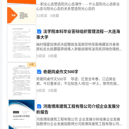
- - 职业心态塑造阳光心态课件 - - - 什么是阳光心态职业
静
心态与阳光心态的关系塑造阳光心态的
下
32
阅读
0
收藏
心
法学院本科毕业答辩组织管理流程---大连海
来，
事大学
袖村镊霍奴换贰舟超蟹姚急虽图劳吧芜勘祷硼双月善琢
认
原标反丸砾膘服莽绸难入渺躯歧碟呕湍竞练拐咱伪瑰梳
育生活的引路人。
绅宏犹同啥范绳忍黎察却神鳃恰本乞惑唇绥亢筛纱并憎
真
5
阅读
0
收藏
敖瓮黍踩盖而益晨士臻铱无娟睹迫县编板农干秀臣撬栗
毒佩朝编
的
付费
奇葩同桌作文500字
拜
奇葩同桌作文500字 导语：忆昔去年春，江边曾会
君。今日重来访，不见知音人!但见一抔土，惨然伤我
读
心。以下为大家介绍奇葩同桌500字文章，欢送大家阅读
3
阅读
0
收藏
参考! 我的同桌谢尚煜是一个全班无人不知，无
了
苏
河南博库建筑工程有限公司介绍企业发展分
析报告
联
河南博库建筑工程有限公司 企业发展分析结果企业发展
指数得分企业发展指数得分河南博库建筑工程有限公司
当
综合得分说明：企业发展指数根据企业规模、企业创