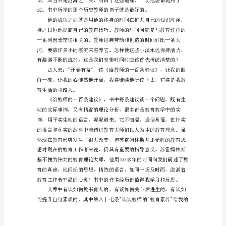
建
议
初
中
读
后
感
给
教
师
的
一
百