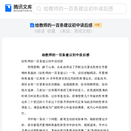
给
给教师的一百条建议初中读后感
教
给教师的一百条建议初中读后感
付费
师
3
阅读
收藏
（
来自
：
贤阅文档
）
的
一
百
条
建
议
给教师的一百条建议初中读后感
初