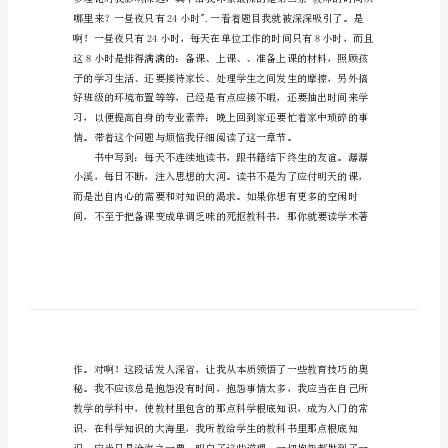
中
读
后
感
给
教
灯。
师
的
一
百
条