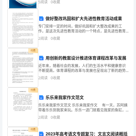
5
阅读
0
收藏
新、企业风险、企业活力四个维度对企业发展情况进行
代
评价。
著
做好整改巩固和扩大先进性教育活动成果
专门安排一定的时间，做好巩固和扩大整改成果的工
名
作，是这次先进性教育活动的一个特点，是先进性教育
活动的重要内容和组成部分。做好巩固和扩大整改成果
2
阅读
0
收藏
教
工作，是集中学习教育特别是整改提高阶段任务的延伸
和深化、成
育
付费
用创新的教案设计推进体育课程改革与发展
家
近年来，随着社会的发展，人们的生活水平和健康意识
苏
不断提高，体育课程的改革与发展也呈现出了新的趋势
和变化。而作为推动体育课程发展的关键因素之一，教
2
阅读
0
收藏
案设计在今天的体育教育中起着不可或缺作用。本文将
霍
从创新的
付费
姆
乐乐来我家作文范文
林
乐乐来我家作文范文 乐乐来我家作文 有一天，苏阿姨
带着乐乐到我家来玩。乐乐一进门就看见我家的鱼缸，
斯
指着鱼缸说：“鱼、鱼、鱼。”妈妈叫她们坐在沙发上，乐
2
阅读
0
收藏
乐又指着鱼缸对我说：“姐姐、青蛙、姐姐、青蛙。
基
付费
2023年高考语文专题复习：文言文阅读概括