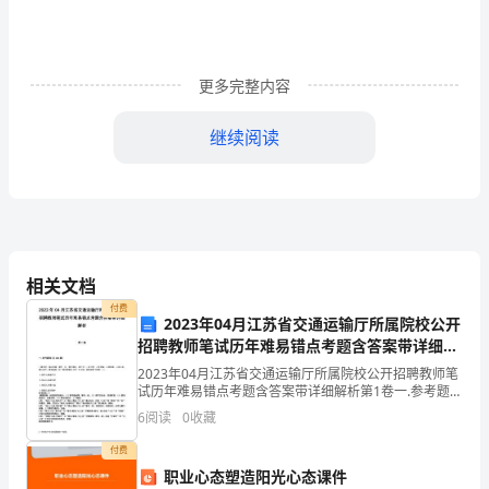
条
建
更多完整内容
议
初
继续阅读
中
读
后
感
相关文档
付费
2023年04月江苏省交通运输厅所属院校公开
招聘教师笔试历年难易错点考题含答案带详细解
利
析
2023年04月江苏省交通运输厅所属院校公开招聘教师笔
用
试历年难易错点考题含答案带详细解析第1卷一.参考题库
(共500题)1.春天时，湖水涨满，湖天一色，船行湖中，
6
阅读
0
收藏
如行天上；秋日里，山色斑斓，山景如画，
假
付费
期，
职业心态塑造阳光心态课件