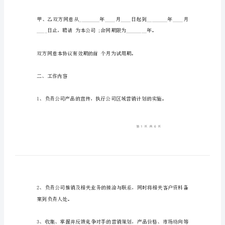
文
劳
动
劳动合同协议标准版范文
合
同
协
议
动关系，并共同遵守履行。
标
准
版
一、合同期限
范
文