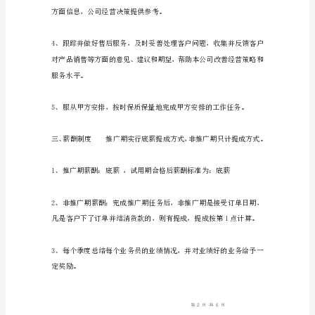
劳
动
合
同
协
议
二、工作内容
标
准
版
范
文
______________(甲
方)