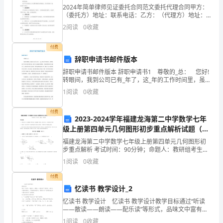
2024年简单律师见证委托合同范文委托代理合同甲方：
方
（委托方）地址：联系电话：乙方：（代理方）地址：
联系电话：鉴于甲方欲委托乙方代理处理某项法律事
服务水平。
在
2
阅读
0
收藏
务，双方经协商一致，达成如下协议：一、委托事项甲
方委托
平
付费
辞职申请书邮件版本
等
辞职申请书邮件版本 辞职申请书1 尊敬的_总： 您好!
自
转眼间，我到公司已有_年了，这_年的工作时间里，虽然
我的工作并不是尽善尽美，但在公司同事们的帮助，尤
1
阅读
0
收藏
愿、
其是您的信任与教导下，我也努力的去完成每一
协
付费
2023-2024学年福建龙海第二中学数学七年
级上册第四单元几何图形初步重点解析试题（含
商
答案解析）
福建龙海第二中学数学七年级上册第四单元几何图形初
一
步重点解析 考试时间：90分钟；命题人：教研组考生注
意：1、本卷分第I卷（选择题）和第Ⅱ卷（非选择题）两
1
阅读
0
收藏
致
部分，满分100分，考试时间90分钟2、答卷前，
付费
的
忆读书 教学设计_2
基
忆读书 教学设计 忆读书 教学设计教学目标通过“听读
——散读——朗读——配乐读”等形式，品味文中富有感
础
染力、印象深刻的语句，感受作者“读书是我生命中最大
1
阅读
0
收藏