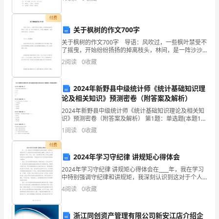
的快乐”的情感。语文基础知识积累目标1
上，
付费
订
关于枫树的作文700字
关于枫树的作文700字 导语：风吹过，一些枫叶禁受不
立
定奖励。
了摇曳，开始纷纷扬扬的掉离枝头，林间，是一阵沙沙
的落叶声。下面是小编整理的一些枫树的优秀作文，欢
2
阅读
0
收藏
本
迎查阅! 作文一：我爱枫树 我家的
协
2024年新野县中级统计师《统计基础知识理
议，
论及相关知识》预测密卷（附答案及解析）
2024年新野县中级统计师《统计基础知识理论及相关知
劳
识》预测密卷（附答案及解析） 第1题：单选题(本题1
动
分)下列相关系数中取值错误的是（）。
1
阅读
0
收藏
A.-0.86B.0.78C.1.25D.0第2题：单选题(
合
付费
同
2024年学习守纪律 讲规矩心得体会
协
2024年学习守纪律 讲规矩心得体会在____年，我在学习
议
中特别强调守纪律和讲规矩，我深刻认识到这对于个人
标
的成长和社会的进步都至关重要。在学习中，我积极培
4
阅读
0
收藏
养了守时、守会、守信、守纪律的好习惯，同时也注
准
版
浙江同创资产管理有限公司新安江店介绍企