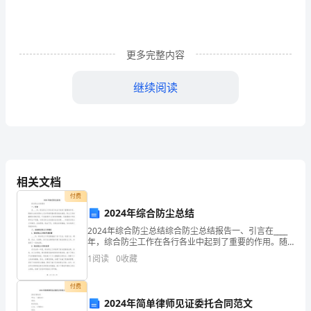
聘
用
更多完整内容
______________
(乙
继续阅读
方)
为
案到负责人处。
_______
业
相关文档
付费
务
2024年综合防尘总结
经
方面信息，公司经营决策提供参考。
2024年综合防尘总结综合防尘总结报告一、引言在____
年，综合防尘工作在各行各业中起到了重要的作用。随
理
着社会的发展和人们对环境质量的要求越来越高，防尘
1
阅读
0
收藏
工作的重要性逐渐凸显，不仅能保护人们的身体健康，
，
付费
双
2024年简单律师见证委托合同范文