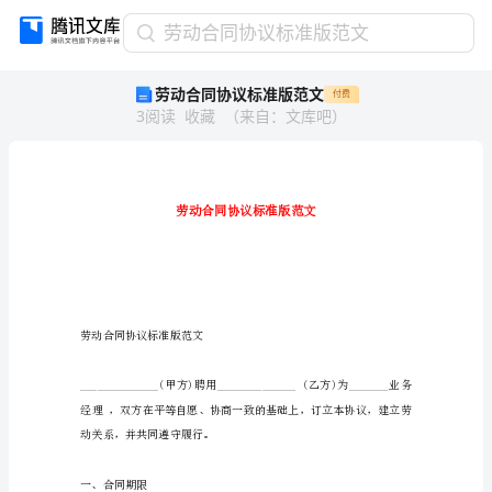
劳
劳动合同协议标准版范文
动
劳动合同协议标准版范文
付费
合
3
阅读
收藏
（
来自
：
文库吧
）
同
协
议
标
准
版
范