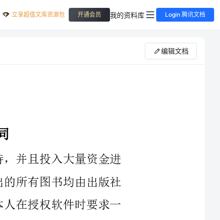
立享超值文库资源包
我的资料库
开通会员
Login 腾讯文档
编辑文档