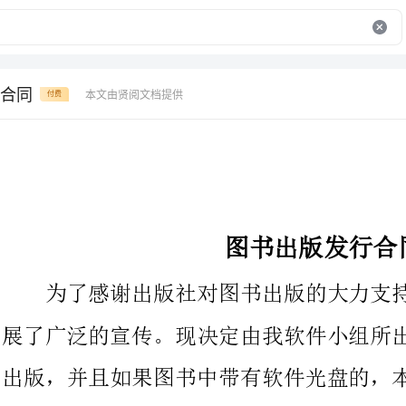
合同
本文由贤阅文档提供
付费
图书出版发行合同
为了感谢出版社对图书出版的大力支持，并且投入大量资金进
展了广泛的宣传。现决定由我软件小组所出的所有图书均由出版社
出版，并且如果图书中带有软件光盘的，本人在授权软件时要求一
定由出版社出版发行。其它作者不要求带软件的，也劝其在贵社出
此协议生效期限为：年月至年月日。到期假设双方无有异议，