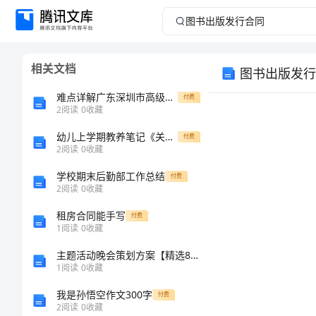
图
书
相关文档
图书出版发行
出
难点详解广东深圳市高级中学数学七年级上册第三章一元一次方程方程定向训练试卷（含答案详解版）
付费
版
2
阅读
0
收藏
幼儿上学期教养笔记《关爱缺少母爱的孩子》
发
付费
2
阅读
0
收藏
行
学校期末后勤部工作总结
付费
2
阅读
0
收藏
合
租房合同能手写
付费
1
阅读
0
收藏
同
主题活动晚会策划方案【精选8篇】
图
1
阅读
0
收藏
版。
书
我是孙悟空作文300字
付费
2
阅读
0
收藏