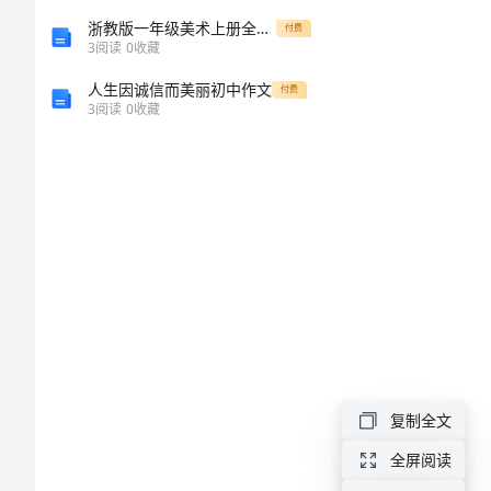
出
浙教版一年级美术上册全册教学设计教案
付费
版
3
阅读
0
收藏
发
人生因诚信而美丽初中作文
付费
3
阅读
0
收藏
行
合
同
为
了
感
谢
复制全文
出
版
全屏阅读