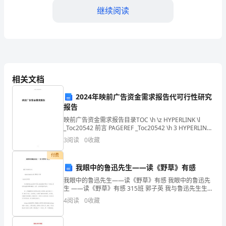
限
继续阅读
公
司
地
申诉。
址：
相关文档
__________________
四、保密条款
2024年映前广告资金需求报告代可行性研究
法
报告
人
映前广告资金需求报告目录TOC \h \z HYPERLINK \l
透露。
_Toc20542 前言 PAGEREF _Toc20542 \h 3 HYPERLINK
\l _Toc26846 一、映前
代
3
阅读
0
收藏
表：
付费
五、违约责任
我眼中的鲁迅先生——读《野草》有感
_____________
我眼中的鲁迅先生——读《野草》有感 我眼中的鲁迅先
生 ——读《野草》有感 315班 郭子英 我与鲁迅先生生活
电
任。
的年代怎么说也相差了将近一个世纪，
4
阅读
0
收藏
话：