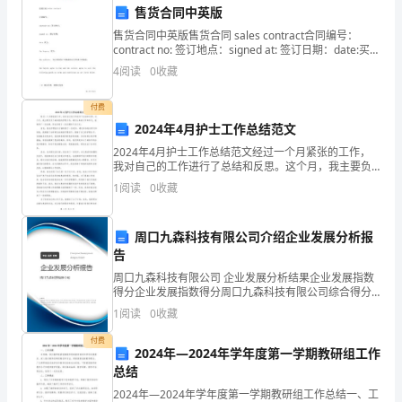
__________________
六、其他条款
售货合同中英版
乙
售货合同中英版售货合同 sales contract合同编号：
contract no: 签订地点：signed at: 签订日期：date:买
方：
方：the buyers：卖方：t
4
阅读
0
收藏
□○
付费
贸
2024年4月护士工作总结范文
易
2024年4月护士工作总结范文经过一个月紧张的工作，
我对自己的工作进行了总结和反思。这个月，我主要负
责了病房里的护理工作，通过认真的工作和学习，我取
公
1
阅读
0
收藏
得了一些成绩，但也发现了一些问题和不足之处。首
先，我
司
周口九森科技有限公司介绍企业发展分析报
及时协商修改，以确保合作
地
告
址
周口九森科技有限公司 企业发展分析结果企业发展指数
得分企业发展指数得分周口九森科技有限公司综合得分
2024
说明：企业发展指数根据企业规模、企业创新、企业风
1
阅读
0
收藏
险、企业活力四个维度对企业发展情况进行评价。该企
年
业的
付费
工
2024年―2024年学年度第一学期教研组工作
艺
总结
制
2024年―2024年学年度第一学期教研组工作总结一、工