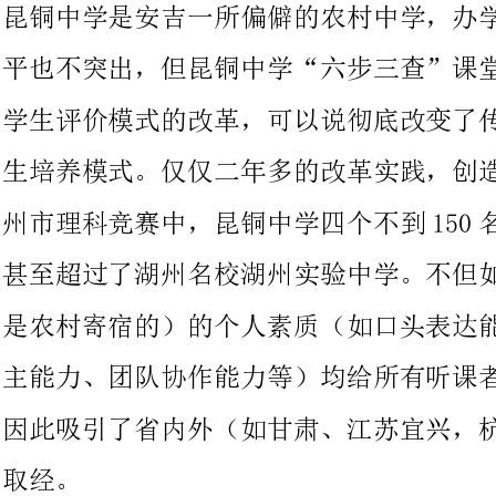
生培养模式。仅仅二年多的改革实践，创造了近乎神话般的。在湖
州市理科竞赛中，昆铜中学四个不到150名学生，获一等奖的人数
甚至超过了湖州名校湖州实验中学。不但如此，昆铜中学学生（全
是农村寄宿的）的个人素质（如口头表达能力、逻辑思维能力、自
主能力、团队协作能力等）均给所有听课者留下了深刻的印象，也
因此吸引了省内外（如甘肃、江苏宜兴，杭州等）的教师前来学习
在本次考察学习中，我们几个数学老师完完整整地听了一节七年级
的数学课、一节八年级的数学课，细细品味，韵味犹深，学生积
极、自信的学习状态和授课教师独特的点拨给我留下了深刻的印
1、别具一格的班组文化，纯自然开放的昆铜。