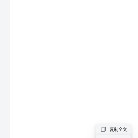
中
学
考
察
报
告
4
取经。
月
11
日
—
12
象。
日，
复制全文