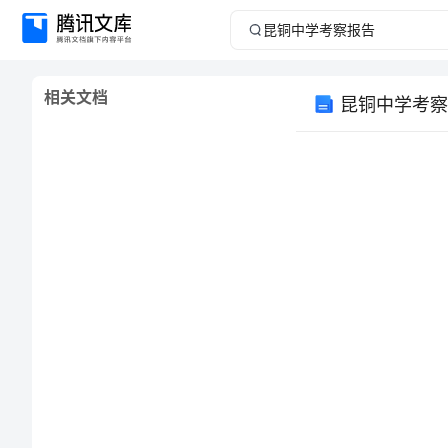
昆
铜
相关文档
昆铜中学考察
中
学
考
察
报
鼓舞。
告
昆
铜