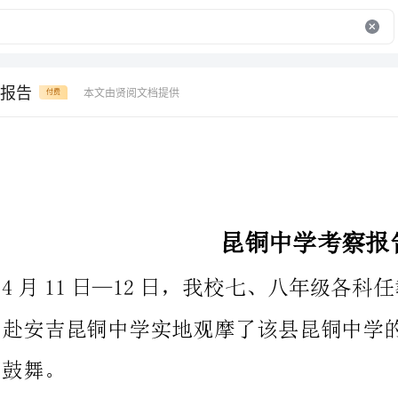
报告
本文由贤阅文档提供
付费
昆铜中学考察报告
4月11日—12日，我校七、八年级各科任教
赴安吉昆铜中学实地观摩了该县昆铜中学的教改经验，深受启发和
昆铜中学是安吉一所偏僻的农村中学，办学条件并不优越，师资水
平也不突出，但昆铜中学“六步三查”课堂教学模式及与之配套的
学生评价模式的改革，可以说彻底改变了传统的课堂教学模式和学