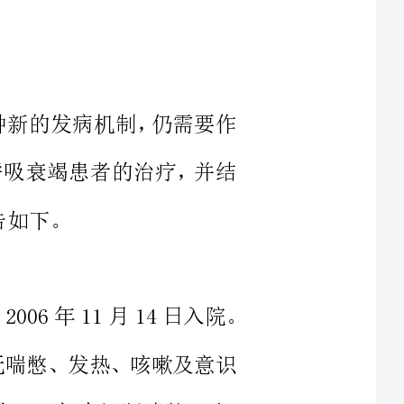
的一种新的发病机制，仍需要作
病合并呼吸衰竭患者的治疗，并结
患者，男，85岁，主因“胸闷8h”于2006年11月14日入院。
胸闷，无喘憋、发热、咳嗽及意识
，诊
核等传染病史。否认高血压、糖尿
肺底少量湿罗音，心界不大，心音