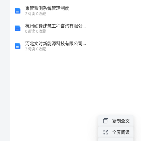
1
束管监测系统管理制度
2
阅读
0
收藏
例
杭州砺锋建筑工程咨询有限公司介绍企业发展分析报告
0
阅读
0
收藏
并
河北文时新能源科技有限公司介绍企业发展分析报告
3
阅读
0
收藏
分
析
治
疗
冠
状
复制全文
动
全屏阅读