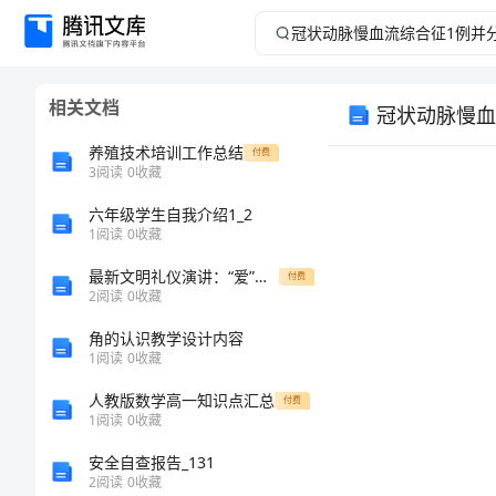
冠
状
相关文档
冠状动脉慢血
动
养殖技术培训工作总结
付费
脉
3
阅读
0
收藏
六年级学生自我介绍1_2
慢
1
阅读
0
收藏
血
最新文明礼仪演讲：“爱”我们的世界需要您与最新文明道德演讲稿：弘扬中国传统文化汇编
付费
2
阅读
0
收藏
流
角的认识教学设计内容
1
阅读
0
收藏
综
人教版数学高一知识点汇总
付费
合
1
阅读
0
收藏
关键词：
安全自查报告_131
征
2
阅读
0
收藏