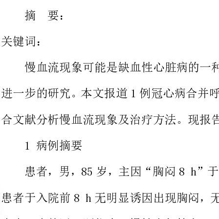
慢血流现象可能是缺血性心脏病
进一步的研究。本文报道1例冠心
合文献分析慢血流现象及治疗方法。现报告如下。
1病例摘要
患者于入院前8h无明显诱因出现
丧失。未就医。既往史：慢性支气管炎30年，9年来间断喘憋
为喘息性支气管炎。否认肝炎、结
病史。吸烟史多年，已戒烟10余年，饮酒。入院查体：T36.2℃，P
86次/min，BP95/60mmHg（1mmHg=0.1333kPa），浅昏迷，桶
状胸，双肺可闻及较多干啰音，双