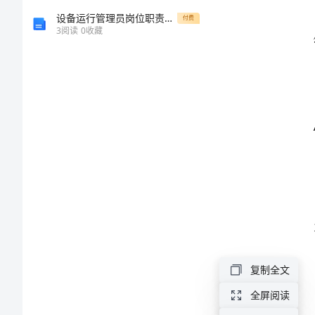
案
设备运行管理员岗位职责模版
付费
3
阅读
0
收藏
设
计
范
掌握字词
文
植
物
妈
妈
复制全文
有
全屏阅读
办