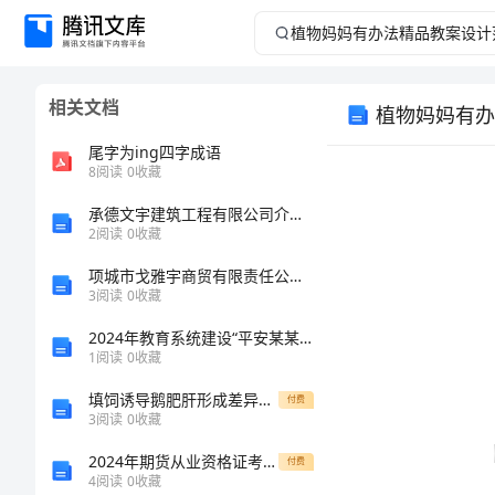
植
物
相关文档
植物妈妈有办
妈
尾字为ing四字成语
妈
8
阅读
0
收藏
承德文宇建筑工程有限公司介绍企业发展分析报告
有
2
阅读
0
收藏
办
项城市戈雅宇商贸有限责任公司介绍企业发展分析报告
3
阅读
0
收藏
法
2024年教育系统建设“平安某某”工作总结
1
阅读
0
收藏
的意思。
精
填饲诱导鹅肥肝形成差异及调控肝极低密度脂蛋
付费
品
3
阅读
0
收藏
2024年期货从业资格证考试《期货基础知识》模拟试题A卷 含答案
付费
教
4
阅读
0
收藏