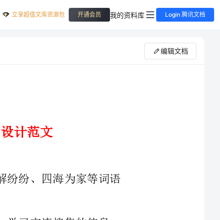
立享超值文库资源包
我的资料库
开通会员
Login 腾讯文档
编辑文档
1、学习生字备、挂、动、底，理解纷纷、四海为家等词语
2、继续培养学生合作学习的意识，学习交流搜集的信息，