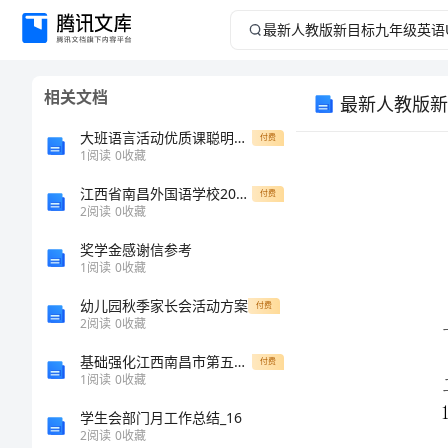
最
新
相关文档
最新人教版新
人
大班语言活动优质课聪明的乌龟教案反思
付费
教
1
阅读
0
收藏
江西省南昌外国语学校2024年物理高一上册期末综合测试模拟试题含解析
版
付费
2
阅读
0
收藏
新
奖学金感谢信参考
1
阅读
0
收藏
目
幼儿园秋季家长会活动方案
付费
2
阅读
0
收藏
标
基础强化江西南昌市第五中学实验学校数学人教版七年级下册数据的收集、整理与描述综合练习试卷（解析版含答案）
付费
九
1
阅读
0
收藏
学生会部门月工作总结_16
年
2
阅读
0
收藏