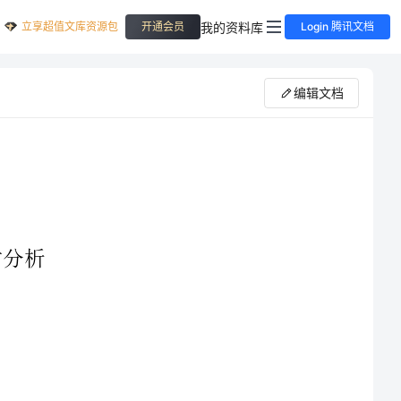
立享超值文库资源包
我的资料库
开通会员
Login 腾讯文档
编辑文档
6
第单元教材分析
本节课的主要话题是谈论历史上的制造物。