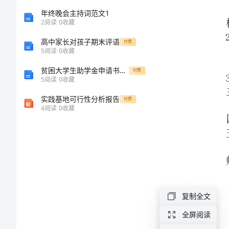
级
年终晚会主持词范文1
2
阅读
0
收藏
英
高中家长对孩子期末评语
付费
5
阅读
0
收藏
语
贫困大学生助学金申请书范文
付费
5
阅读
0
收藏
Unit6
实践基地可行性分析报告
付费
单
4
阅读
0
收藏
元
教
案
复制全文
人
全屏阅读
教