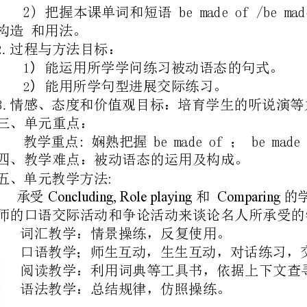
二、单元总体目标：
学问和技能目标：
1.
1〕谈论历史上的制造物
把握本课单词和短语
构造和用法。
过程与方法目标：
2.
1）
能用所
2）
3.
三、单元重点：
教学重点:娴熟把握
b
五、单元教学方法
:
承受
Concluding,Role