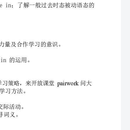
能运用所学学问练习被动语态的句式。
学句型进展交际练习。
情感、态度和价值观目标：培育学生的听说演等力量及合作学习的意识。
emadeof
；bemadein的运用。
四、教学难点：被动语态的运用及构成。
的学习策略，来开放课堂
师的口语交际活动和争论活动来谈论名人所承受的学习方法。