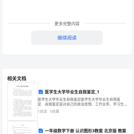
述
要
画
更多完整内容
龙
继续阅读
点
睛
很
多
相关文档
人
医学生大学毕业生自我鉴定_1
在
医学生大学毕业生自我鉴定医学生大学毕业生自我鉴
定 自我鉴定是对自己的政治思想、工作业务、学习生
自
活等方面情况进行评价与描述，写自我鉴定有利于我们
1
阅读
0
收藏
工作能力的提高，因此十分有必须要写一份自我鉴定
我
哦。但是
描
一年级数学下册 认识图形3教案 北京版 教案