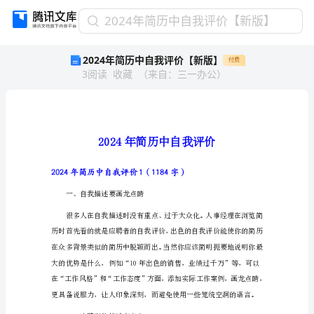
2024
2024年简历中自我评价【新版】
年
2024年简历中自我评价【新版】
付费
简
3
阅读
收藏
（
来自
：
三一办公
）
历
中
自
我
评
价
【新