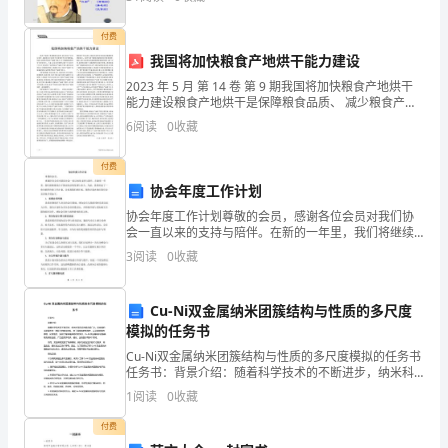
经
付费
作。”
理
我国将加快粮食产地烘干能力建设
2023 年 5 月 第 14 卷 第 9 期我国将加快粮食产地烘干
在
能力建设粮食产地烘干是保障粮食品质、 减少粮食产后
灾 降低烘干作业成本， 提高设备使用率和粮食储藏保质
浏
6
阅读
0
收藏
后损失、确保粮食丰收到手的重要
览
四、简历自我评价怎么写?
付费
协会年度工作计划
简
协会年度工作计划尊敬的会员，感谢各位会员对我们协
历
会一直以来的支持与陪伴。在新的一年里，我们将继续
致力于推动协会的发展与壮大。为此，我们制定了一份
3
阅读
0
收藏
时
全新的年度工作计划，以实现我们的目标。现将计划内
容向各位
首
Cu-Ni双金属纳米团簇结构与性质的多尺度
模拟的任务书
先
Cu-Ni双金属纳米团簇结构与性质的多尺度模拟的任务书
看
任务书：背景介绍：随着科学技术的不断进步，纳米科
技的应用越来越广泛。双金属纳米团簇作为一种新兴的
1
阅读
0
收藏
的
纳米材料，由于其结构的特殊性，以及其特殊的物理、
化
付费
就