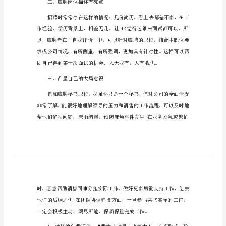
版】
一、自我描述要画龙点睛
2024
年
简
历
中
自
我
评
价
2024
二、应聘岗位描述有亮点
年