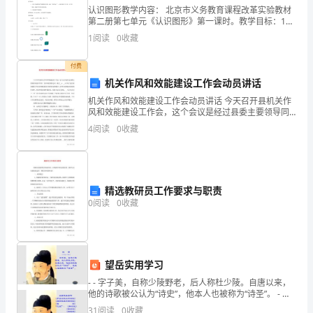
述
认识图形教学内容： 北京市义务教育课程改革实验教材
第二册第七单元《认识图形》第一课时。教学目标：1．
使学生认识长方形、正方形、三角形、圆和平行四边
时
1
阅读
0
收藏
形，能够从不同的图形中把上述图形区分出来。2．初步
不如不写。
建立
没
付费
有
机关作风和效能建设工作会动员讲话
机关作风和效能建设工作会动员讲话 今天召开县机关作
重
风和效能建设工作会，这个会议是经过县委主要领导同
意召开的一次非常重要的会议。刚才__*、__*介绍了他们
4
阅读
0
收藏
点、
在加强机关作风和效能建设方面的经验和做法
过
于
精选教研员工作要求与职责
0
阅读
0
收藏
大
众
职者的卖点。
化。
望岳实用学习
人
- - 字子美，自称少陵野老，后人称杜少陵。自唐以来，
他的诗歌被公认为“诗史”，他本人也被称为“诗圣”。 - 返
事
回 -
31
阅读
0
收藏