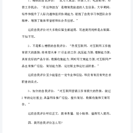
简
历
中
自
我
评
价
三、凸显自己的大局意识
1（1184
字）
一、
自
我
描