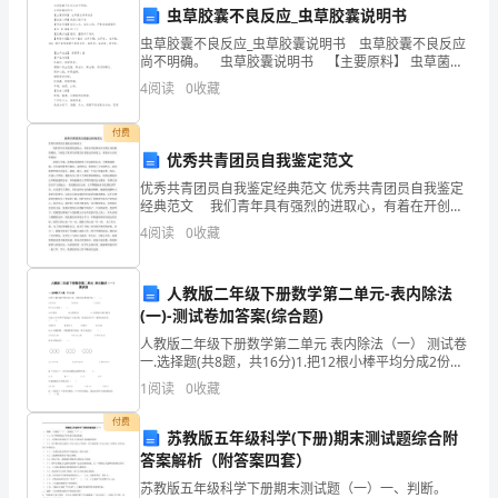
护
虫草胶囊不良反应_虫草胶囊说明书
虫草胶囊不良反应_虫草胶囊说明书 虫草胶囊不良反应
巷
尚不明确。 虫草胶囊说明书 【主要原料】 虫草菌丝
体等成份 【适宜人群】免疫力低下者 【用法用量】
4
阅读
0
收藏
钻
每日3次，每次2粒，严重者加量服用
防
付费
优秀共青团员自我鉴定范文
冲
优秀共青团员自我鉴定经典范文 优秀共青团员自我鉴定
经典范文 我们青年具有强烈的进取心，有着在开创事
区
业中实现自身价值的渴望。下面是了优秀共青团员自我
4
阅读
0
收藏
鉴定经典范文，希望对大家有所帮助! 漫漫人生路
的
重
人教版二年级下册数学第二单元-表内除法
(一)-测试卷加答案(综合题)
要
人教版二年级下册数学第二单元 表内除法（一） 测试卷
一.选择题(共8题，共16分)1.把12根小棒平均分成2份，
职
每份多少根?列式为（ ）。 A.12÷2 B.12+2
1
阅读
0
收藏
位。
付费
苏教版五年级科学(下册)期末测试题综合附
其
答案解析（附答案四套）
主
苏教版五年级科学下册期末测试题（一）一、判断。