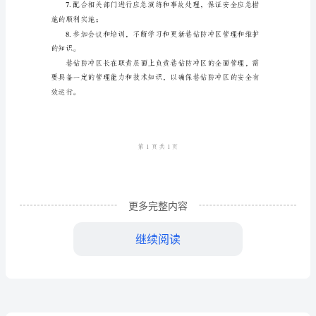
制
巷
阻挡冲击的效果；
钻
防
冲
现问题及时处理；
区
长
岗
更多完整内容
导；
位
继续阅读
责
化建议；
任
制