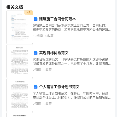
施的顺利实施；
巷
相关文档
钻
付费
建筑施工合同合同范本
防
的知识。
建筑施工合同合同范本建筑施工合同乙方：合同标的：
冲
根据甲乙双方的协商，乙方同意承担甲方所委托的建筑
施工工程。合同工期：工程预计 年 月 日至 年** 月 日，
10
阅读
0
收藏
区
共计 天。工程质量：工程质量应符合国家相关法
长
效运行。
实现目标优秀范文
是
实现目标优秀范文 《钢铁是怎样炼成的》这部小说是
我最喜爱的课外读物之一，已经看了十几遍，让我明白
负
了许多做人的道理，至今使我难以忘怀。 人应该怎样
2
阅读
0
收藏
活着才有意义呢?保尔·柯察金用行动回答了这一问题，
责
管
个人销售工作计划书范文
理
个人销售工作计划书范文 在将近一年的时间中，经过
市场部全体员工共同的努力，使我们公司的产品知名度
在河南市场上渐渐被客户所认识，良好的售后服务加上
和
2
阅读
0
收藏
优良的产品品质获得了客户的一致好评，也取得了宝贵
的销售
维