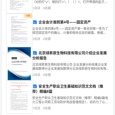
（对的打“√”，错的打“×”。）（ ）1、打开啤酒的起子和
要
水果刀都是机械。（ ）2、人类祖先使用的生产生活工具
1
阅读
0
收藏
里就含有机械的原理。（ ）3、在平衡尺
职
付费
企业会计准则第4号——固定资产
责
企业会计准则第4号――固定资产第一章总则第一条为了
包
规范固定资产的确认、计量和相关信息的披露，根据
《企业会计准则――基本准则》，制定本准则。第二条
3
阅读
0
收藏
括：
下列各项适用其他相
1.
北京绿昇原生物科技有限公司介绍企业发展
分析报告
对
北京绿昇原生物科技有限公司 企业发展分析结果企业发
巷
展指数得分企业发展指数得分北京绿昇原生物科技有限
公司综合得分说明：企业发展指数根据企业规模、企业
2
阅读
0
收藏
钻
创新、企业风险、企业活力四个维度对企业发展情况进
行评
防
安全生产职业卫生基础知识范文文档（推
荐）精编8篇
冲
安全生产职业卫生基础知识范文文档（推荐）精编8篇电
力工程公司职工劳动防护用品管理规定1、目的为了认真
区
贯彻继续执行党和国家有关劳动保护的方针政策，强化
1
阅读
0
收藏
公司职工个人劳动保护用品的管理，特制订本规定。2
进