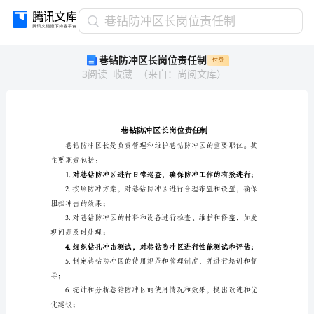
巷
巷钻防冲区长岗位责任制
钻
巷钻防冲区长岗位责任制
付费
防
3
阅读
收藏
（
来自
：
尚阅文库
）
冲
区
长
岗
位
责
任
主要职责包括：