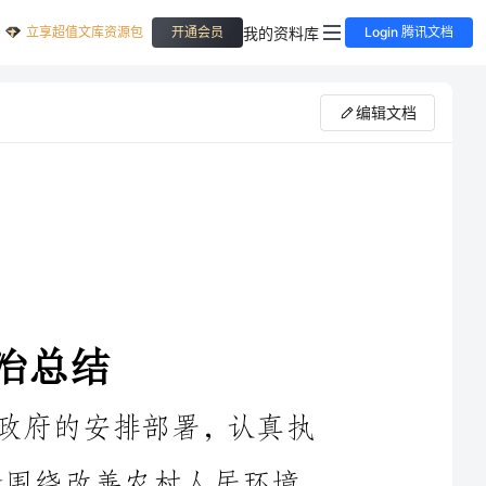
立享超值文库资源包
我的资料库
开通会员
Login 腾讯文档
编辑文档
年初以来，我乡严格按照市委、市政府的安排部署，认真执
行市农村环境综合整治实施方案》，紧紧围绕改善农村人居环境，
推进美丽宜居乡村建设这项总体要求，重点开展了垃圾污水治理、
街道庭院改造、绿化美化提升等项工作，基本完成了4个标兵村、