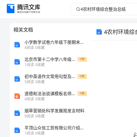
4
农
相关文档
4农村环境综
村
小学数学试卷六年级下册期末测试卷带答案（满分必刷）
环
4
阅读
0
收藏
境
北京市第十二中学八年级物理长度和时间的测量综合测评试卷（含答案解析）
付费
1
阅读
0
收藏
综
初中英语作文常用句型及短语
付费
5
阅读
0
收藏
合
道德和法治说课模板名师公开课一等奖省优质课赛课获奖课件
付费
4
阅读
0
收藏
整
烟草营销处科学发展观发言材料
治
0
阅读
0
收藏
平顶山众信工贸有限公司介绍企业发展分析报告
总
1
阅读
0
收藏