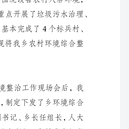
7个先进村、2个达标村的打造任务，现将我乡农村环境综合整
（一）组织领导到位。全市村屯环境整治工作现场会后，我
乡立即召开乡村屯环境整治工作推进会，制定下发了乡环境综合
整治工作实施方案》，成立了由乡党委副书记、乡长任组长，人大
主席、纪检书记任副组长，包村党委、站办所长、各村党支部书
记为成员的乡农村环境综合整治工作领导小组和督查组，下设办
公室，负责全乡综合整治工作的综合协调、检查督导和年度工作
常工作，确保了环境综合整治工作扎实有序推进。
（二）宣传引导到位。坚持以打好打胜脱贫攻坚战为统领，