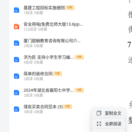
结
基建工程招标实施细则
付费
1
阅读
0
收藏
农
安全用电(免费北师大版13.6ppt)_课件中心
122
阅读
0
收藏
村
环
厦门甜蜗教育咨询有限公司介绍企业发展分析报告
2
阅读
0
收藏
境
洪为民 支持小学生学习编程 让线上教育推动乡村教育发展
付费
综
4
阅读
0
收藏
合
简单的装修合同
付费
2
阅读
0
收藏
整
2024年湖北省襄阳七中学高二化学下学期期末质量跟踪监视模拟试题含解析
付费
治
2
阅读
0
收藏
总
煤炭买卖合同范本 (3)
付费
3
阅读
0
收藏
结
复制全文
年
全屏阅读