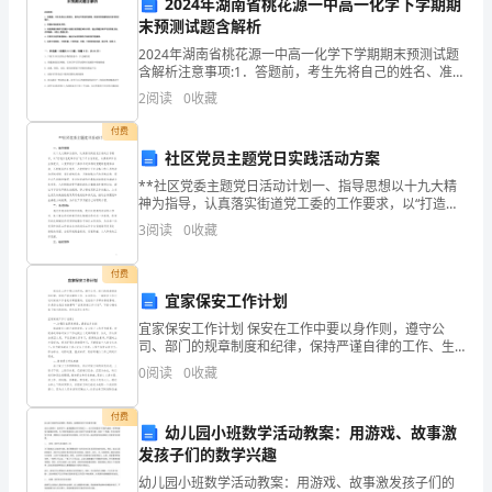
2024年湖南省桃花源一中高一化学下学期期
末预测试题含解析
我
2024年湖南省桃花源一中高一化学下学期期末预测试题
是
含解析注意事项:1．答题前，考生先将自己的姓名、准考
证号码填写清楚，将条形码准确粘贴在条形码区域内。
2
阅读
0
收藏
XXX，
2．答题时请按要求用笔。3．请按照题号顺序在答题
付费
今
社区党员主题党日实践活动方案
天
**社区党委主题党日活动计划一、指导思想以十九大精
神为指导，认真落实街道党工委的工作要求，以“打造红
非
色先锋社区”这个平台为依托，认真组织社区全体党员、
3
阅读
0
收藏
入党积极分子参加形式多样的党建特色载体活动，不断
提
常
付费
荣
宜家保安工作计划
宜家保安工作计划 保安在工作中要以身作则，遵守公
幸
司、部门的规章制度和纪律，保持严谨自律的工作、生
活作风。一篇保安工作计划对保安工作者是非常重要
能
0
阅读
0
收藏
的，它能给工作带来积极影响。你是否在找正准备撰写
境。
“宜
够
付费
幼儿园小班数学活动教案：用游戏、故事激
在
发孩子们的数学兴趣
幼儿园小班数学活动教案：用游戏、故事激发孩子们的