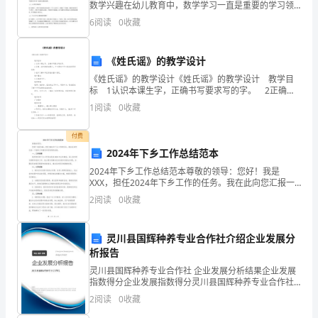
这
数学兴趣在幼儿教育中，数学学习一直是重要的学习领
域之一。幼儿阶段是孩子们最为敏感、好奇和接受力最
里
6
阅读
0
收藏
强的时期。为了更好地激发幼儿园小班孩子们的数学兴
趣，创造
向
《姓氏谣》的教学设计
大
《姓氏谣》的教学设计《姓氏谣》的教学设计 教学目
标 1认识本课生字，正确书写要求写的字。 2正确、
家
流利地朗读课文，产生爱我中华大家庭的思想感情。 3
1
阅读
0
收藏
初步了解中华百家姓的基本情况。
演
付费
讲。
2024年下乡工作总结范本
今
2024年下乡工作总结范本尊敬的领导：您好！我是
XXX，担任2024年下乡工作的任务。我在此向您汇报一
下我的工作情况和所取得的成绩。一、工作背景我所担
天
2
阅读
0
收藏
任的下乡工作任务是在2024年全年期间，深入农村进
我
灵川县国辉种养专业合作社介绍企业发展分
将
析报告
和
灵川县国辉种养专业合作社 企业发展分析结果企业发展
指数得分企业发展指数得分灵川县国辉种养专业合作社
综合得分说明：企业发展指数根据企业规模、企业创
大
2
阅读
0
收藏
新、企业风险、企业活力四个维度对企业发展情况进行
评价。