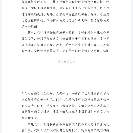
行
交通安全伴我行》。
的
演
讲
稿
2024
年
关
于
交
通