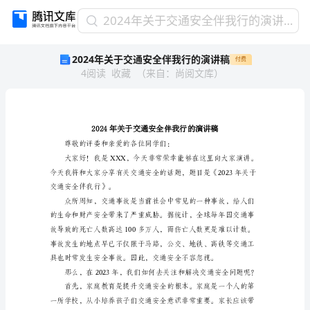
2024
2024年关于交通安全伴我行的演讲稿
年
2024年关于交通安全伴我行的演讲稿
付费
关
4
阅读
收藏
（
来自
：
尚阅文库
）
于
交
通
安
全
伴
我