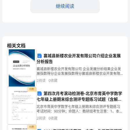
委
继续阅读
和
亲
爱
相关文档
的
襄城县新楼农业开发有限公司介绍企业发展
各
分析报告
位
襄城县新楼农业开发有限公司 企业发展分析结果企业发
知识和经验。
展指数得分企业发展指数得分襄城县新楼农业开发有限
同
公司综合得分说明：企业发展指数根据企业规模、企业
2
阅读
0
收藏
创新、企业风险、企业活力四个维度对企业发展情况进
学
行评
付费
第四次月考滚动检测卷-北京市育英中学数学
们：
七年级上册期末综合测评专题练习试题（含解
析）
大
北京市育英中学数学七年级上册期末综合测评专题练习
考试时间：90分钟；命题人：教研组考生注意：1、本卷
分第I卷（选择题）和第Ⅱ卷（非选择题）两部分，满分
家
2
阅读
0
收藏
100分，考试时间90分钟2、答卷前，考生务必用
好！
付费