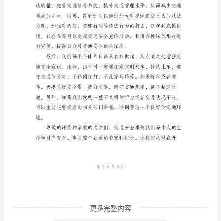
安
全
伴
我
通安全氛围。
行
的
演
讲
稿
尊
敬
的
更多完整内容
评