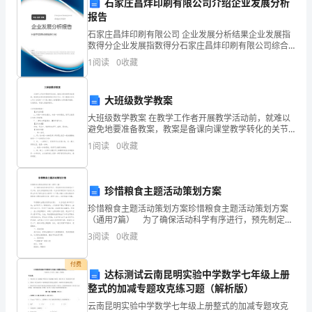
石家庄昌炐印刷有限公司介绍企业发展分析
叫
报告
张
石家庄昌炐印刷有限公司 企业发展分析结果企业发展指
数得分企业发展指数得分石家庄昌炐印刷有限公司综合
华，
得分说明：企业发展指数根据企业规模、企业创新、企
衷心感谢！
1
阅读
0
收藏
业风险、企业活力四个维度对企业发展情况进行评价。
目
该企
张华
大班级数学教案
前
大班级数学教案 在教学工作者开展教学活动前，就难以
就
避免地要准备教案，教案是备课向课堂教学转化的关节
点。那么教案应该怎么写才合适呢？以下是小编为大家
1
阅读
0
收藏
读
整理的大班级数学教案，欢迎阅读，希望大家能够喜欢
于
珍惜粮食主题活动策划方案
某
珍惜粮食主题活动策划方案珍惜粮食主题活动策划方案
（通用7篇） 为了确保活动科学有序进行，预先制定活
某
动方案是必不可少的，活动方案指的是为某一次活动所
3
阅读
0
收藏
制定的计划类文书。那么你有了解过活动方案吗？以下
大
是
付费
学。
达标测试云南昆明实验中学数学七年级上册
整式的加减专题攻克练习题（解析版）
在
云南昆明实验中学数学七年级上册整式的加减专题攻克