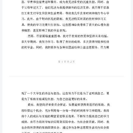
由
申请，希望能够获得贵组织的帮助。
范
文
学
生
贫
困
申
请
书
申