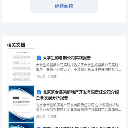
您
继续阅读
好！
我
是
一
相关文档
名
大学生的暑期公司实践报告
普
大学生的暑期公司实践报告关于大学生的暑期公司实践
报告 暑假已经结束了，不过我还是沉迷在暑假的社会
通
实践中，我在暑假的社会实践中学到了很多，是我之前
1
阅读
0
收藏
不曾想到的事情，我也知道自己的暑假过的非常的不平
的
凡，
大
北京京合鑫鸿房地产开发有限责任公司介绍
企业发展分析报告
学
出贡献，以表达对您的感激之情。
北京京合鑫鸿房地产开发有限责任公司 企业发展分析结
果企业发展指数得分企业发展指数得分北京京合鑫鸿房
生，
地产开发有限责任公司综合得分说明：企业发展指数根
2
阅读
0
收藏
据企业规模、企业创新、企业风险、企业活力四个维度
名
对企