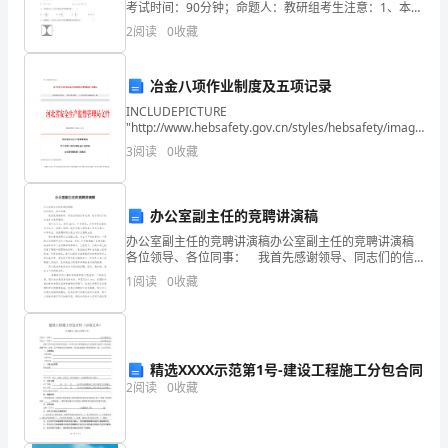
考试时间：90分钟；命题人：教研组考生注意：1、本卷
我
分第I卷（选择题）和第Ⅱ卷（非选择题）两部分，满分
2
阅读
0
收藏
100分，考试时间90分钟2、答卷前，考生务必用
目
睹
冶金八项作业制度及五项记录
INCLUDEPICTURE
并
"http://www.hebsafety.gov.cn/styles/hebsafety/images/tb5
\* MERGEFORMATINET 当前
3
阅读
0
收藏
亲
身
办公室副主任的竞聘讲演稿
经
办公室副主任的竞聘讲演稿办公室副主任的竞聘讲演稿
各位领导、各位同事： 我首先感谢领导、同志们的信
历
任和支持，给了我这个机会来参加竞职演讲。 我叫
1
阅读
0
收藏
×××，现年30岁，中共党员，大学专科计算机专业
了
许
多
精选XXXX示范第1号-建设工程施工分包合同
2
阅读
0
收藏
学
生