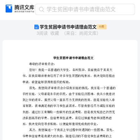
学
学生贫困申请书申请理由范文
生
学生贫困申请书申请理由范文
付费
贫
3
阅读
收藏
（
来自
：
尚阅文库
）
困
申
请
书
申
请
尊敬的评审委员会：
理