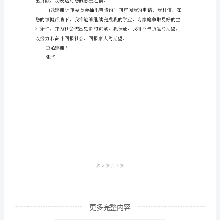
请
理
由
范
文
和痛苦，甚至影响了我的学业表现。
尊
敬
的
评
审
委
员
会：
更多完整内容