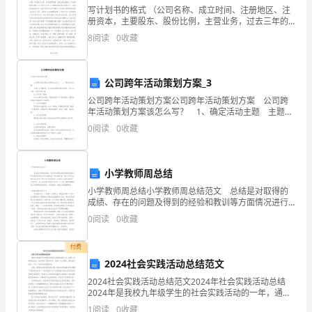
写计划书的格式 （公司名称、成立时间、注册地区、注
脱
册资本，主要股东、股份比例，主营业务，过去三年的
销售收入、毛利润、纯利润，公司地点、电话、传真、
8
阅读
0
收藏
贫
联系人。）2、主要管理者情况（姓名、性别、年龄、
的
公司跨年活动策划方案_3
调
公司跨年活动策划方案公司跨年活动策划方案 公司跨
查
年活动策划方案该怎么写？ 1、确定活动主题 主题一
定要鲜明，符合活动想要表达的思想、内容or风格，简
0
阅读
0
收藏
明而有创意。 2、活动设计思路
报
实事。
告
小学教师周总结
今
安树庞2024年9月1号
小学教师周总结小学教师周总结范文 总结是对取得的
成绩、存在的问题及得到的经验和教训等方面情况进行
年
评价与描述的一种书面材料，通过它可以正确认识以往
0
阅读
0
收藏
学习和工作中的优缺点，让我们一起认真地写一份总结
暑
吧
付费
假，
2024社会实践活动总结范文
2024社会实践活动总结范文2024年社会实践活动总结
村
2024年是我校九年级学生的社会实践活动的一年，通过
一年的实践活动，我们学到了很多知识，收获了不少经
1
阅读
0
收藏