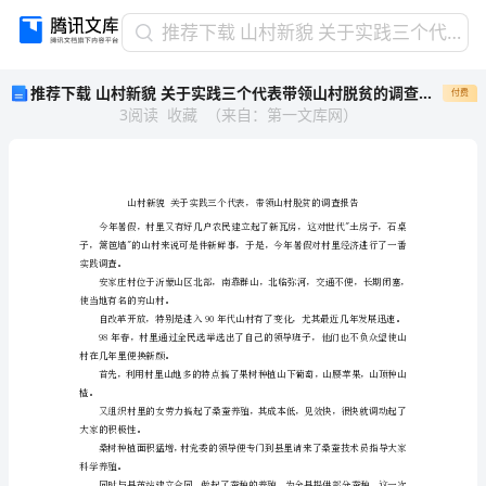
推
推荐下载 山村新貌 关于实践三个代表带领山村脱贫的调查报告
荐
推荐下载 山村新貌 关于实践三个代表带领山村脱贫的调查报告
付费
下
3
阅读
收藏
（
来自
：
第一文库网
）
载
山
村
新
貌
关
于
实践调查。