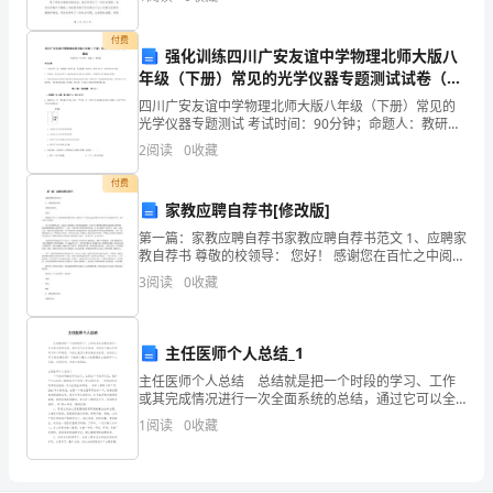
里
验。现在我来总结一下这一年的社会实践活动。首先
又
付费
强化训练四川广安友谊中学物理北师大版八
有
年级（下册）常见的光学仪器专题测试试卷（含
答案详解）
四川广安友谊中学物理北师大版八年级（下册）常见的
好
光学仪器专题测试 考试时间：90分钟；命题人：教研组
考生注意：1、本卷分第I卷（选择题）和第Ⅱ卷（非选择
几
2
阅读
0
收藏
题）两部分，满分100分，考试时间90分钟2、答
户
付费
家教应聘自荐书[修改版]
农
第一篇：家教应聘自荐书家教应聘自荐书范文 1、应聘家
教自荐书 尊敬的校领导： 您好！ 感谢您在百忙之中阅读
民
我的求职自荐书。我是辽宁工学院20XX级英语专业语言
3
阅读
0
收藏
文化倾向的学生，将于今年7月毕业。 由于出
建
立
主任医师个人总结_1
起
主任医师个人总结 总结就是把一个时段的学习、工作
或其完成情况进行一次全面系统的总结，通过它可以全
了
面地、系统地了解以往的学习和工作情况，不妨让我们
1
阅读
0
收藏
认真地完成总结吧。总结怎么写才是正确的呢？下面是
小编为
新