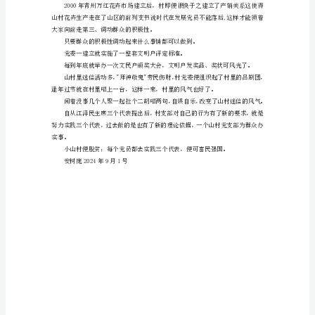
村
脱
措资金，建立了村的冷冻冷藏厂。
贫
的
调
大面积种植。
查
报
告
山
村
新