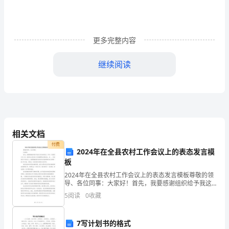
貌
关
更多完整内容
于
实
继续阅读
践
三
支部几年工作的总结。
个
代
相关文档
起村党委便鼓励大家高大棚花卉。
付费
表，
2024年在全县农村工作会议上的表态发言模
板
带
2024年在全县农村工作会议上的表态发言模板尊敬的领
导、各位同事：大家好！首先，我要感谢组织给予我这
领
次发言的机会。作为一名基层工作人员，我深知全县农
大家向前走第三、调动群众的积极性。
5
阅读
0
收藏
村工作的重要性和紧迫性。在____年的农村工作会议上
山
村
7写计划书的格式