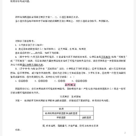
个话题。
（新
知识板块一能源与环境
版）
自主阅读教材P的内容，完成下列问题：
86～89
1
．什么叫温室效应？有什么严重后果？
粤
教
沪
版
2
．酸雨是怎样形成的？有什么危害？
20．
它会导致土壤酸化，使树木等植物难以生长。
4
能
源、