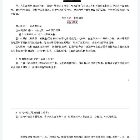
【学习目标】
环
1
．认识能源消耗对环境的影响，保护环境。
境
2
．了解未来理想能源的特征。
与
可
————————
持
行为提示：
1
．认真阅读学习目标，用双色笔将行为动词画上记号。
续
2
多媒体播放视频：环境污染的危害。
发
展
学
案