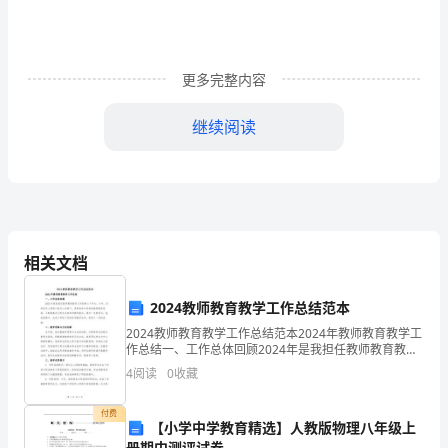
环
境
与
更多完整内容
可
继续阅读
3
．空气中铅尘增加有什么危害？
持
续
发
展
相关文档
INCLUDEPICTURE
他同学补充或纠错。
2024教师教育教学工作总结范本
"../../../../../
2024教师教育教学工作总结范本2024年教师教育教学工
教
作总结一、工作总体回顾2024年是我担任教师教育教学
工作的第三个年头。今年，在学校及上级部门的关心支
4
阅读
0
收藏
案
持下，我积极参与学校的教育教学改革，不断提高
·
付费
【小学中学教育精选】人教版物理八年级上
册期中测评试卷