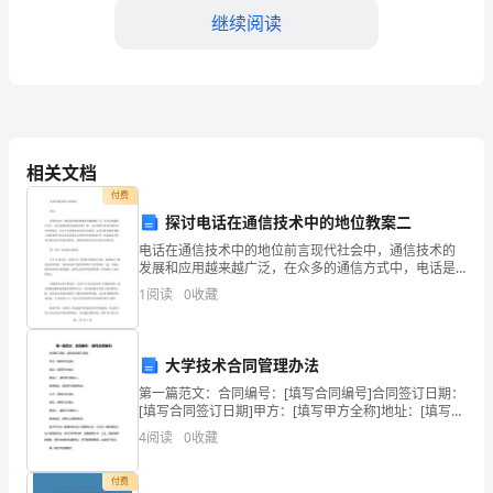
遗
继续阅读
忘。
中
药
相关文档
是
付费
我
探讨电话在通信技术中的地位教案二
国
电话在通信技术中的地位前言现代社会中，通信技术的
发展和应用越来越广泛，在众多的通信方式中，电话是
最传统也是最常见的一种。本文将探讨电话在通信技术
千
1
阅读
0
收藏
中的地位，从多个方面探索电话的历史演变、电话在解
决通信难
年
深
大学技术合同管理办法
第一篇范文：合同编号：[填写合同编号]合同签订日期：
厚
[填写合同签订日期]甲方：[填写甲方全称]地址：[填写甲
方地址]联系人：[填写甲方联系人]联系电话：[填写甲方
4
阅读
0
收藏
的
联系电话]乙方：[填写乙方全称]地址
的。
文
付费