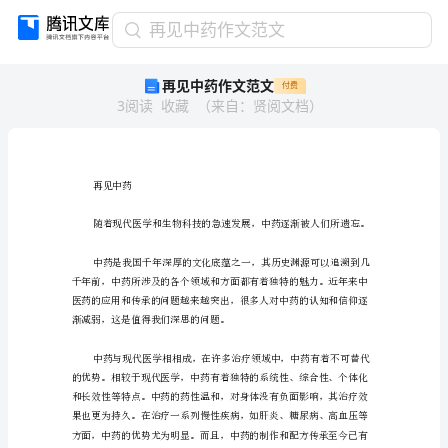
再
再见中药作文范文
见
再见中药作文范文
付费
中
3
阅读
收藏
（
来自
：
贤阅文档
）
药
作
文
范
文
再见中药
再
见