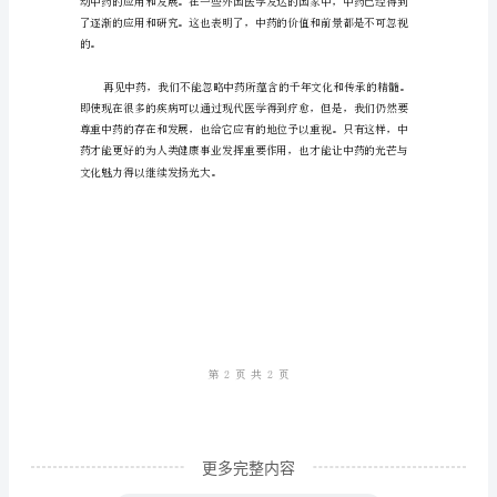
的
急
速
发
展，
中
药
逐
渐
被
人
们
更多完整内容
所