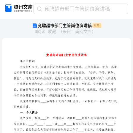
竞
竞聘超市部门主管岗位演讲稿
聘
竞聘超市部门主管岗位演讲稿
付费
超
3
阅读
收藏
（
来自
：
尚阅文库
）
市
部
门
主
管
岗
年会主持词
位