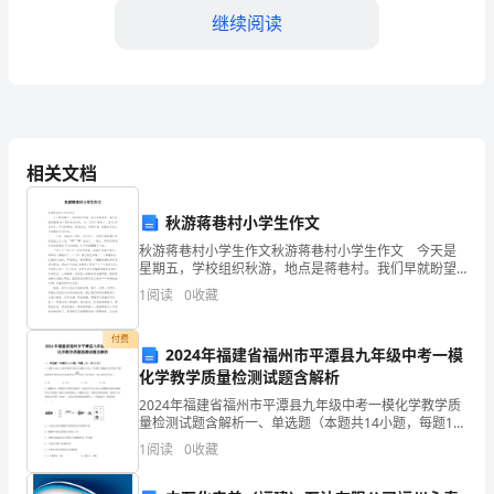
今
继续阅读
天，
来
到
这
相关文档
个
秋游蒋巷村小学生作文
我做事待人的准则。
讲
秋游蒋巷村小学生作文秋游蒋巷村小学生作文 今天是
二、对岗位的认识
星期五，学校组织秋游，地点是蒋巷村。我们早就盼望
台
着这个周末快点到来，这一天终于盼到了。10月27日这
1
阅读
0
收藏
天，天气特别好，阳光灿烂，秋高气爽，瓦蓝的天空上
参
付费
加
2024年福建省福州市平潭县九年级中考一模
化学教学质量检测试题含解析
超
2024年福建省福州市平潭县九年级中考一模化学教学质
量检测试题含解析一、单选题（本题共14小题，每题1
市
分，共14分）1、在燃气中加入少量有特殊气味的乙硫醇
1
阅读
0
收藏
(C2H5SH),可在燃气泄漏时及时发现,其燃
主