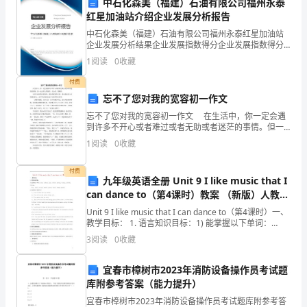
中石化森美（福建）石油有限公司福州永泰
管
人为本，是企业生存和发展的基础和关键。
红星加油站介绍企业发展分析报告
竞
中石化森美（福建）石油有限公司福州永泰红星加油站
企业发展分析结果企业发展指数得分企业发展指数得分
聘，
中石化森美（福建）石油有限公司福州永泰红星加油站
1
阅读
0
收藏
综合得分说明：企业发展指数根据企业规模、企业创
心
新、企
付费
忘不了您对我的宽容初一作文
情
忘不了您对我的宽容初一作文 在生活中，你一定会遇
很
到许多不开心或者难过或者无助或者迷茫的事情。但一
势。
定会有人帮助你、关心你、照顾你。 这其中就有我们
1
阅读
0
收藏
激
的妈妈。都说母爱是伟大的，母亲是这世上对你最好的
动。
付费
九年级英语全册 Unit 9 I like music that I
can dance to（第4课时）教案 （新版）人教新
首
1、
目标版
Unit 9 I like music that I can dance to（第4课时）一、
先，
教学目标： 1. 语言知识目标：1) 能掌握以下单词：
存计划，保障
sense, sadness, pain, refl
3
阅读
0
收藏
感
谢
宜春市樟树市2023年消防设备操作员考试题
库附参考答案（能力提升）
公
宜春市樟树市2023年消防设备操作员考试题库附参考答