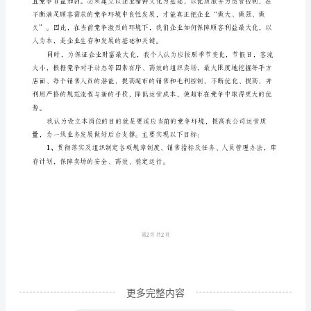
岗
位
演
讲
稿
年
会
主
持
词
大
家
好！
更多完整内容