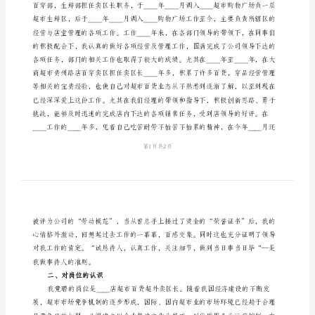
演
讲
稿
竞
聘
的竞聘演讲。
超
市
一、个人简介
部
门
主
管