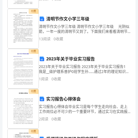
废
会从业人员和就业训练中心结业生的就业准入引导，更
4.5
化学危险品及油品的使用
的
付费
清明节作文小学三年级
过
清明节作文小学三年级 清明节作文小学三年级 光阴似
净
箭，一年一度的清明节又到了。下面我们来看看清明节
程
小学三年级，欢送阅读借鉴。 妈妈因为时间的关系已
13
阅读
0
收藏
化处理以前不得更换原安全标志
﹐﹔
提前回家扫墓，我无法亲身体会。于是我们就来到遗
中
付费
对
4.5.3
2023年关于毕业实习报告
环
2023年关于毕业实习报告 2023年关于毕业实习报告1
我是__级护理系普护0班学生孙……通过2年的理论知识学
境
习后，根据学习的需要，学校为我们安排了为期10个月
1
阅读
0
收藏
的临床实践学习。 我们于11年7月
造
付费
成
实习报告心得体会
实习报告心得体会毕业实习是每个学生走向社会、走上
不
工作岗位必不可少的一个重要环节，通过实习在实践报
告中了解社会，让我学到了很多在课堂上根本就学不到
良
2
阅读
0
收藏
的知识，受益匪浅，也打开了视野，增长了见识，为我
以后进一
影
付费