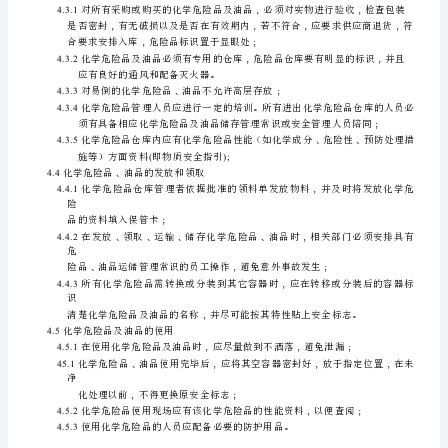
程
序
1
过
目
﹑﹔
的
﹐
为
4.1.4
，
了
对
4.2
化学危险品及油品的运输
本
公
司
化
学