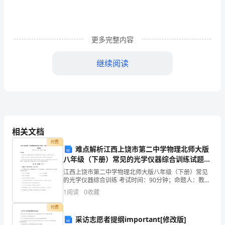
品
进
更多完整内容
行
继续阅读
有
﹑
效
变形而引起化学品油品的泄漏
﹑﹔
评
气
估、
相关文档
管
付费
4.3
化学品及油品的储存
难点解析江西上饶市第二中学物理北师大版
理﹐
八年级（下册）常见的光学仪器综合训练试题
（含详细解析）
防
江西上饶市第二中学物理北师大版八年级（下册）常见
的光学仪器综合训练 考试时间：90分钟；命题人：教研
止
组考生注意：1、本卷分第I卷（选择题）和第Ⅱ卷（非选
合要求安排入
1
阅读
0
收藏
择题）两部分，满分100分，考试时间90分钟2、
在
付费
采访志愿者提纲important[修改版]
应有良好的通风和配备灭火器
。