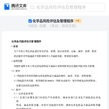
化
化学品风险评估及管理程序
学
化学品风险评估及管理程序
付费
品
5
阅读
收藏
（
来自
：
贤阅文档
）
风
险
评
估
化学品风险评估及管理程序
及
目的
1
管
理