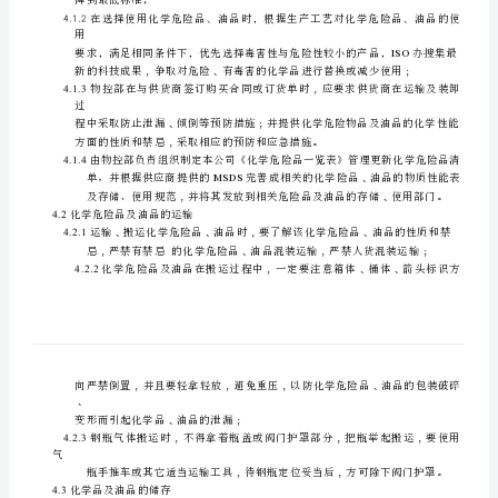
适用范围
2
程
序
3.0
职责
化
学
3.2
品
处理方法的作业指导书。
风
4.0
程序
险
4.1
化学品的采购
评
险
估
及
降到最低标准
﹔
管
理
用