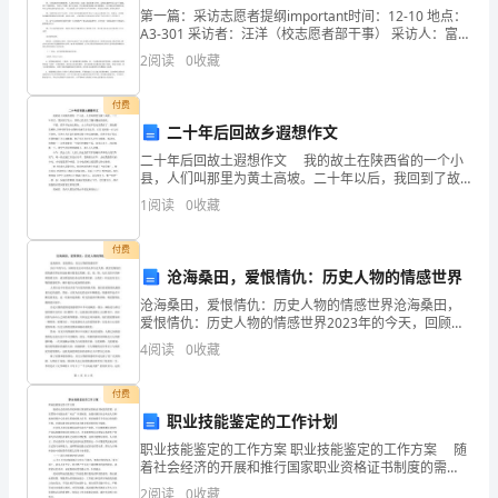
采
第一篇：采访志愿者提纲important时间：12-10 地点：
购
A3-301 采访者：汪洋（校志愿者部干事） 采访人：富佳
艳 采访问题： 1、本次讲座中，令你印象最深的是什
4.3.4
2
阅读
0
收藏
么？ 答：是王道华老师讲的心
﹑
付费
运
二十年后回故乡遐想作文
输
）
施等方面资料即物质安全指引
();
二十年后回故土遐想作文 我的故土在陕西省的一个小
县，人们叫那里为黄土高坡。二十年以后，我回到了故
﹑
4.4﹑
化学危险品油品的发放和领取
土，那里已经发生了翻天覆地的变化。 早晨，我早早
1
阅读
0
收藏
起来去爬山。山上再也不是光秃秃的了，到处都是树林
储
险
付费
存
沧海桑田，爱恨情仇：历史人物的情感世界
品的资料填入保管卡
﹔
﹑
沧海桑田，爱恨情仇：历史人物的情感世界沧海桑田，
爱恨情仇：历史人物的情感世界2023年的今天，回顾历
史长河中的众多历史人物，我们发现他们的情感世界如
使
危
4
阅读
0
收藏
同沧海桑田般变幻莫测。爱、恨、情、仇以及其中的种
种情
用
付费
职业技能鉴定的工作计划
﹑
识
职业技能鉴定的工作方案 职业技能鉴定的工作方案 随
报
着社会经济的开展和推行国家职业资格证书制度的需
﹐
要，认真贯彻中央提出的“双证”并重制度，加强对辖区社
2
阅读
0
收藏