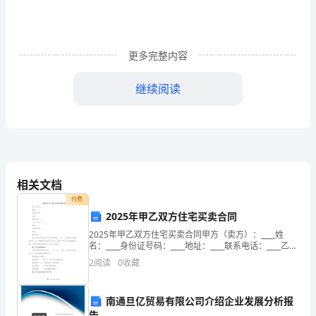
又
不
好
更多完整内容
好
继续阅读
做
发
明
养
相关文档
家
付费
2025年甲乙双方住宅买卖合同
糊
2025年甲乙双方住宅买卖合同甲方（卖方）：____姓
名：____身份证号码：____地址：____联系电话：____乙方
口，
（买方）：____姓名：____身份证号码：____地址：____联
2
阅读
0
收藏
系电话：_
去
抓
南通旦亿贸易有限公司介绍企业发展分析报
告