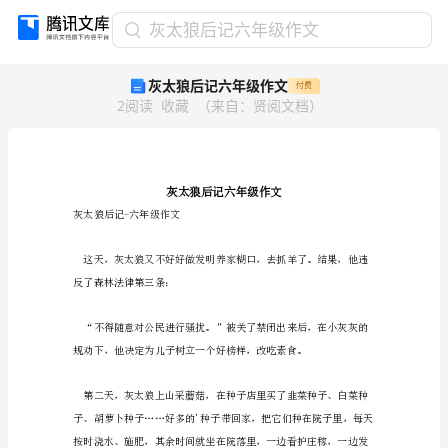
灰
灰太狼后记六年级作文
太
灰太狼后记六年级作文
付费
狼
2
阅读
收藏
（
来自
：
贤阅文档
）
后
记
六
年
级
作
灰太狼后记-六年级作文
文