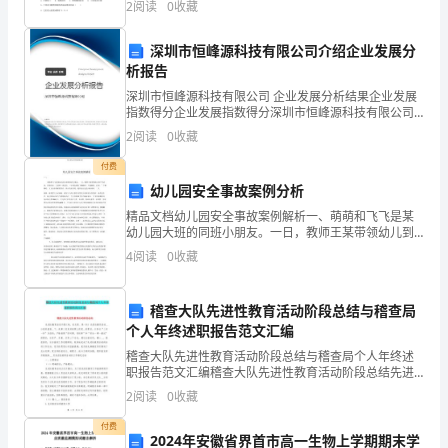
2
阅读
0
收藏
A．德国的施莱登、施旺提出的细胞学说揭示了动
三
深圳市恒峰源科技有限公司介绍企业发展分
条：
3.
析报告
“不
深圳市恒峰源科技有限公司 企业发展分析结果企业发展
指数得分企业发展指数得分深圳市恒峰源科技有限公司
得
综合得分说明：企业发展指数根据企业规模、企业创
2
阅读
0
收藏
4.
新、企业风险、企业活力四个维度对企业发展情况进行
随
评价。
付费
幼儿园安全事故案例分析
意
精品文档幼儿园安全事故案例解析一、萌萌和飞飞是某
对
幼儿园大班的同班小朋友。一日，教师王某带领幼儿到
户外活动，在排队时，王老师一再交待：“小朋友排队下
4
阅读
0
收藏
公
楼梯时，不要拥挤、打闹。”下楼梯时，飞飞站在萌萌的
背后
民
稽查大队先进性教育活动阶段总结与稽查局
个人年终述职报告范文汇编
进
稽查大队先进性教育活动阶段总结与稽查局个人年终述
行
职报告范文汇编稽查大队先进性教育活动阶段总结先进
性教育活动开展以来，在交委、局（处）先进性教育活
2
阅读
0
收藏
骚
动__小组的直接__下，我第三党支部按照上级党__的要求
付费
扰。”
2024年安徽省界首市高一生物上学期期末学