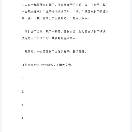
狼
后
记-
六
庄稼。
年
级
作
文
这
天，
灰
太
狼