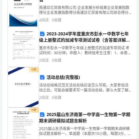
羊
南通旦亿贸易有限公司 企业发展分析结果企业发展指数
得分企业发展指数得分南通旦亿贸易有限公司综合得分
了。
说明：企业发展指数根据企业规模、企业创新、企业风
4
阅读
0
收藏
险、企业活力四个维度对企业发展情况进行评价。该企
结
业的
2023-2024学年度重庆市彭水一中数学七年
果，
级上册整式的加减专项测试试卷（含答案详解
版）
他
重庆市彭水一中数学七年级上册整式的加减专项测试 考
试时间：90分钟；命题人：教研组考生注意：1、本卷分
违
第I卷（选择题）和第Ⅱ卷（非选择题）两部分，满分100
2
阅读
0
收藏
分，考试时间90分钟2、答卷前，考生务必用0
反
付费
活动总结(完整版)
了
【灰太狼后
活动总结格式范文活动总结应该怎么写呢。大家参加活
森
动之后，可能会被要求写一篇活动总结，那么大家了解
活动总结怎么写吗。下面教师范文吧的___就为大家整理
2
阅读
0
收藏
出活动总结的格式和范文，大家可以看一下。（1）标
林
题。
1.
付费
法
2025届山东济南第一中学高一生物第一学期
期末调研模拟试题含解析
律
2025届山东济南第一中学高一生物第一学期期末调研模
2.
第
拟试题含解析一、单选题（本题共10小题，每题3分，共
30分）1、以下关于生物科学史的叙述中，描述正确的是