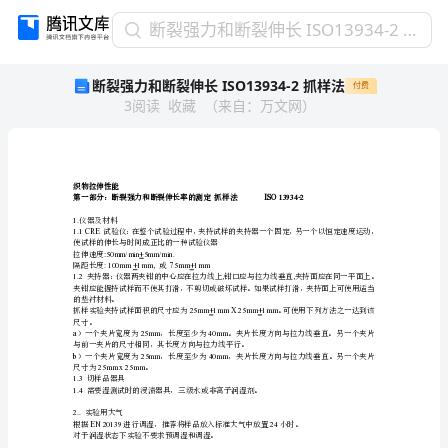
断
断裂强力和断裂伸长 ISO13934-2 抓样法
裂
断裂强力和断裂伸长 ISO13934-2 抓样法
付费
强
3
阅读
收藏
（
来自
：
万文网
）
力
和
断
裂
伸
织物拉伸性能
第一部分：断裂强力和断裂伸长率的测定抓样法
长
1.
仪器及材料
ISO13934-
1.1CRE
使试样的伸长与时间成正比的一种试验仪器