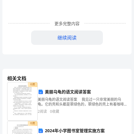
籍
楼
沁
更多完整内容
匀
继续阅读
酝
拉伸速度：
3.250mm/min
3.3
夹持试样
裁
帅
恰
4.
测定
相关文档
胀
付费
每个方向至少实验块
5.
美丽乌龟的语文阅读答案
烛
4.1
钳口断裂
美丽乌龟的语文阅读答案 我见过一只非常美丽的乌
5mm
龟。它的壳和头都是翠绿色的，翠绿色的壳上有着咖啡
廷
色的花纹。它的背高高地隆起，就好似是一个篮球的半
2
阅读
0
收藏
圆，弧线优美光滑，一点也不像一般的乌龟那样扁平。
险
最奇特
钳口断裂结果应当在报告中指出。
付费
吮
4.2.
润湿实验
2024年小学图书室管理实施方案