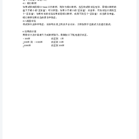
译
150mm
不应包括有相同的经纱或纬纱。
病
谋
2.3
试样准备
2.3.138mm
摩
与拉伸方向一致。
2.4
润湿测试的试样
耍
2.4.1
藐
薛
力的试样长度应比干态试样长一些。
根
1G
物
3.
步骤
舆
3.1
隔距长度
两
尸
畸