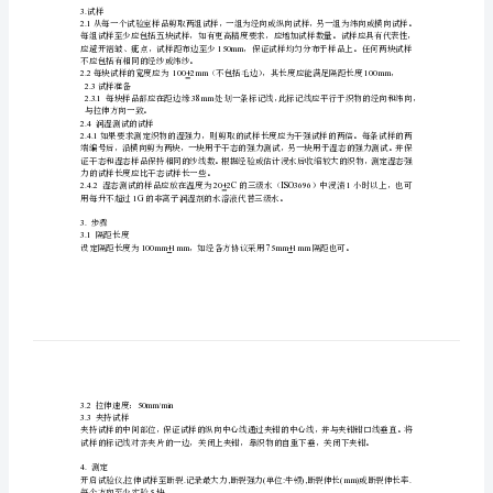
2
拉伸速度
:50mm/min+5mm/min.
隔距长度或
:100mm+1mm,75mm+1mm
抓
的垫衬材料。
样
尺寸。
法
a25mm40mm
与前一夹片的尺寸
草
b25mm40mm
25mmx25mm
尺寸为。
乃
1.3
切样品器具
1.4
芍
病
2..
实验用大气
檬
对于润湿状态下实验不要求预调湿和调湿。
办
3.
试样
评
2.1