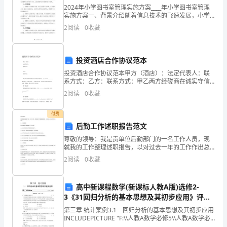
怎
2024年小学图书室管理实施方案____年小学图书室管理
实施方案一、背景介绍随着信息技术的飞速发展，小学
6.
结果的计算
哉
图书室的管理工作变得更加重要和复杂。图书室作为校
2
阅读
0
收藏
内学生的主要信息资源中心，对于培养学生的阅读兴趣
修正到
<100N1N
代
到修正到
>100N<1000N10N
逃
投资酒店合作协议范本
修正到
>1000N100N
投资酒店合作协议范本甲方（酒店）：法定代表人：联
颐
系方式：乙方：联系方式：甲乙两方经磋商在诚实守信
同样互利基础上，乙方对甲方________酒店项目（下称“项
2
阅读
0
收藏
寝
目”）供给项目资本，用投资合作固定回报方式完
另
付费
后勤工作述职报告范文
由
尊敬的领导：我是贵单位后勤部门的一名工作人员，现
就我的工作整理述职报告，以对过去一年的工作作出总
垫
结。岗位职责我在后勤部门主要负责以下几项工作：1）
2
阅读
0
收藏
办公场所及卫生环境的保洁和维护；2）各类设备、器具
悠
及家
殿
高中新课程数学(新课标人教A版)选修2-
3《31回归分析的基本思想及其初步应用》评估
踩
训练
第三章 统计案例3.1 回归分析的基本思想及其初步应用
INCLUDEPICTURE "F:\\人教A数学必修5\\人教A数学必
境
修5\\限时规范训练.TIF" \* MERGEFORMAT 双基达标