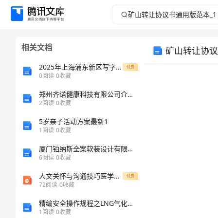
矿
山
相关文档
矿山转让协议
转
2025年上海浦东新区写字楼租赁合同规范
付费
让
0
阅读
0
收藏
郑州齐诺健康科技有限公司介绍企业发展分析报告
协
2
阅读
0
收藏
议
5岁亲子活动方案最新1
1
阅读
0
收藏
书
厦门铂纳斯全案软装设计有限公司介绍企业发展分析报告
6
阅读
0
收藏
通
人文关怀与沟通技巧医学课件
付费
用
72
阅读
0
收藏
精编安全操作规程之LNG气化供气设施操作规程
版
1
阅读
0
收藏