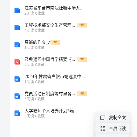
住址
范
江苏省东台市南沈灶镇中学九年级英语下册Unit1LifeonMarsGrammar1教学案无答案牛津版
2
阅读
0
收藏
本
工程技术部安全生产管理职责模版
付费
4
阅读
0
收藏
_1
真诚的作文_7
付费
1
阅读
0
收藏
矿
山
经典通俗中国哲学精要《黄帝歧伯按摩十卷》
付费
4
阅读
0
收藏
转
2024年甘肃省白银市靖远县中级统计师《统计工作实务》模拟试题及答案
让
住址
1
阅读
0
收藏
协
党员活动日制度等村里各项制度
付费
5
阅读
0
收藏
议
大学教师个人培养计划5篇
书
3
阅读
0
收藏
复制全文
通
全屏阅读
立本合同
用