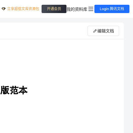
立享超值文库资源包
我的资料库
开通会员
Login 腾讯文档
编辑文档