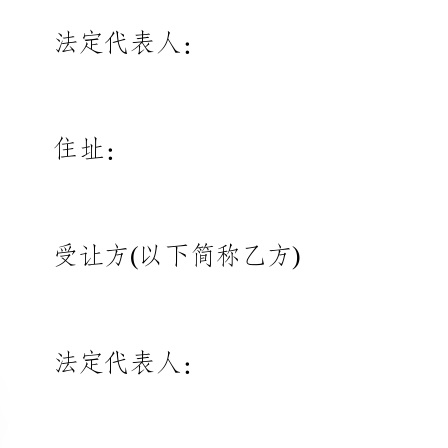
：
受让方(以下简称乙方)
法定代表人：
：
根据国务院《探矿权采矿权转让
关规定，双方本着平等、自愿、有
。