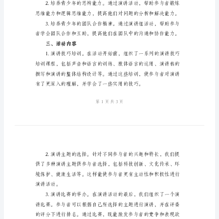
总
结
2024
年
少
年
宫
二、活动目标
演
讲
组
力。
活
动