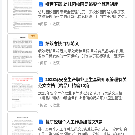
推荐下载 幼儿园校园网络安全管理制度
和
幼儿园校园网络安全管理制度 学校校园网是为教学及
学校管理而建立的计算机信息网络，目的在于利用先进
人
实用的计算机技术和网络通信技术，实现校园内计算机
8
阅读
0
收藏
互联、资源共享，并为师生提供丰富的网上资源。 为
们
了
付费
的
绩效考核目标范文
生
绩效考核目标范文 绩效考核目标 目标要具备导向作用。
考核目标要成为一面旗帜，引导做事情标准化，逐步实
活
现过程方法流程化。绩效考核目标要引导员工成为学习
1
阅读
0
收藏
型人才，不断提高自己，在工作中受益，实现企业和个
人双
水
2023年安全生产职业卫生基础知识管理有关
平
来增强自己的思维和分析能力。
范文文档（精品）精编10篇
的
2023年安全生产职业卫生基础知识管理有关范文文档
（精品）精编10篇企业作业场所的特殊职业卫生管理1.
提
为什么必须对放射治疗、高毒等作业推行特定管理?我国
1
阅读
0
收藏
《职业病防治法》第18条规定,国家对专门从事放
高，
餐厅经理个人工作总结范文5篇
对
的学习氛围。
餐厅经理个人工作总结范文5篇总结是对过去一定时期的
工作、学习或思想情况进行回顾、分析，并做出客观评