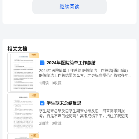
结
继续阅读
一、
活
动
相关文档
背
付费
景
2024年医院简单工作总结
演讲活动。
随
2024年医院简单工作总结 医院简洁工作总结(通用6篇)
医院简洁工作总结要怎么写，才更标准规范？依据多年
的文秘写作阅历，参考优秀的医院简洁工作总结样本能
着
1
阅读
0
收藏
让你事半功倍，下面共享【医院简洁
社
付费
学生期末总结反思
会
学生期末总结反思学生期末总结反思 回首高考到报
的
考，真是不堪的经历啊！高考成绩平平，挡住了我迈向
西医院校大门的道路，便选了中医这门学科，想来也是
2
阅读
0
收藏
发
本硕连读啊！下面就是小编分享的学生期末总结反思 ，
四、活动效果
一起
展
付费