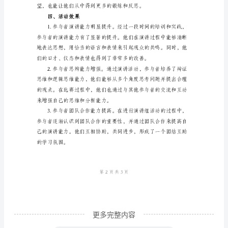
总
结
____
年
三、活动内容
少
年
宫
演
讲
组
活
动
更多完整内容
总