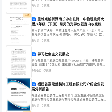
于
价的书面材料，它有助于我们寻找工作和事物发展的规
7
阅读
0
收藏
律，从而掌握并运用这些规律，是时候写一份总结了。
培
那关于
付费
养
重难点解析湖南长沙市铁路一中物理北师大
版八年级（下册）常见的光学仪器定向攻克练习
青
题（含答案解析）
湖南长沙市铁路一中物理北师大版八年级（下册）常见
少
的光学仪器定向攻克 考试时间：90分钟；命题人：教研
组考生注意：1、本卷分第I卷（选择题）和第Ⅱ卷（非选
2
阅读
0
收藏
择题）两部分，满分100分，考试时间90分钟2、
年
的
学习社会主义发展史
综
学习社会主义发展史社会主义(socialism)是一种社会学
思想, 诞生于16世纪初, 主张整个社会应作为整体, 由社会
拥有和控制产品、资本、土地、资产等, 其管理和分配基
合
14
阅读
0
收藏
于公众利益. 19世纪30至
素
福建省嘉鼎盛装饰工程有限公司介绍企业发
质
展分析报告
和
福建省嘉鼎盛装饰工程有限公司 企业发展分析结果企业
发展指数得分企业发展指数得分福建省嘉鼎盛装饰工程
有限公司综合得分说明：企业发展指数根据企业规模、
能
3
阅读
0
收藏
企业创新、企业风险、企业活力四个维度对企业发展情
况进