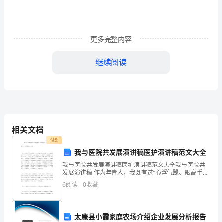
上，
明
更多完整内容
媚
继续阅读
的
阳
光
照
相关文档
进
付费
了
我与医院共发展演讲稿医护演讲稿范文大全
1.
我与医院共发展演讲稿医护演讲稿范文大全我与医院共
我
发展演讲稿 作为年青人，我既有过“心浮气躁、眼高手
低、生不逢时的感叹”，也有过“自以为是，盲目盲从，无
的
6
阅读
0
收藏
所作为的迷惘”。但是，来到xx医院后，看见全
卧
2.
太康县小霞家庭农场介绍企业发展分析报告