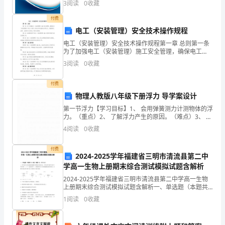
窗
3
阅读
0
收藏
创新、企业风险、企业活力四个维度对企业发展情况进
8.
行评
外
付费
电工（安装管理）安全技术操作规程
怎
电工（安装管理）安全技术操作规程第一章 总则第一条
为了加强电工（安装管理）施工安全管理，确保电工
么
（安装管理）作业人员的人身安全和设备的正常运行，
3
阅读
0
收藏
根据相关法律、法规和行业标准，制定本规程。第二条
会
模板,内容仅供参考
本
付费
有
物理人教版八年级下册浮力 导学案设计
一
第一节浮力【学习目标】1、 会用弹簧测力计测物体的浮
力。（重点）2、 了解浮力产生的原因。（难点）3、 知
只
道浮力的大小和什么因素有关。（重点）【知识回顾】
4
阅读
0
收藏
1、 什么样的物体受到平衡力的作用，二力平衡的
喜
付费
2024-2025学年福建省三明市清流县第二中
鹊
学高一生物上册期末综合测试模拟试题含解析
在
2024-2025学年福建省三明市清流县第二中学高一生物
上册期末综合测试模拟试题含解析一、单选题（本题共
叼
10小题，每题3分，共30分）1、科学家将人的红细胞的
1
阅读
0
收藏
细胞膜中磷脂成分提取出来，并将它置于烧杯中
花