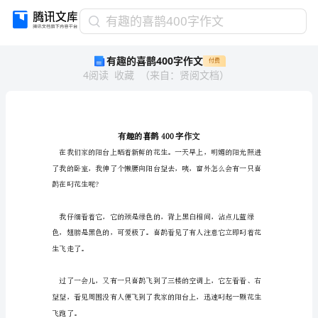
有
有趣的喜鹊400字作文
趣
有趣的喜鹊400字作文
付费
的
4
阅读
收藏
（
来自
：
贤阅文档
）
喜
鹊
400
字
作
文
有