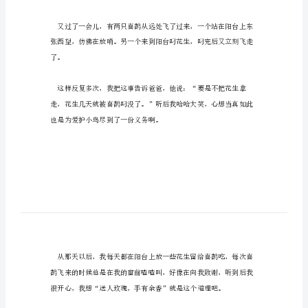
趣
鹊在叼花生呢?
的
喜
鹊
400
字
生飞走了。
作
文
在
我
们
飞跑了。
家
的