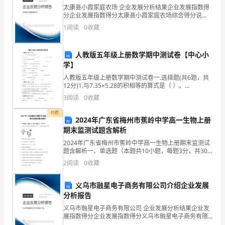
室，
太康县小霞家庭农场 企业发展分析结果企业发展指数得
我
分企业发展指数得分太康县小霞家庭农场综合得分说
明：企业发展指数根据企业规模、企业创新、企业风
3.
1
阅读
0
收藏
伸
险、企业活力四个维度对企业发展情况进行评价。该企
业的综合
了
人教版五年级上册数学期中测试卷【中心小
学】
4.
个
人教版五年级上册数学期中测试卷一.选择题(共6题，共
懒
12分)1.与7.35×5.28的积相等的算式是（ ）。
A.73.5×52.8 B.73.5×0.528 C.
3
阅读
0
收藏
腰
5.
付费
向
2024年广东省梅州市蕉岭中学高一生物上册
期末监测试题含解析
阳
2024年广东省梅州市蕉岭中学高一生物上册期末监测试
6.
题含解析一、单选题（本题共10小题，每题3分，共30
台
分）1、下图表示的是构成某种核酸的基本单位，下列相
2
阅读
0
收藏
关叙述错误的是A．此物质是构成多聚体RNA的单
望
义乌市融星电子商务有限公司介绍企业发展
去，
7.
分析报告
咦，
义乌市融星电子商务有限公司 企业发展分析结果企业发
展指数得分企业发展指数得分义乌市融星电子商务有限
公司综合得分说明：企业发展指数根据企业规模、企业