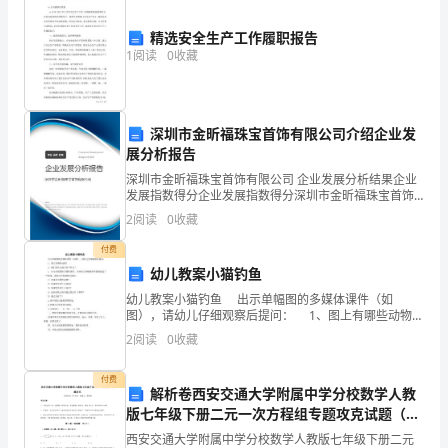
里，
参
精选安全生产工作履职报告
1
阅读
0
收藏
加
这
深圳市金昕福珠宝首饰有限公司介绍企业发
次
展分析报告
积
深圳市金昕福珠宝首饰有限公司 企业发展分析结果企业
发展指数得分企业发展指数得分深圳市金昕福珠宝首饰
极
有限公司综合得分说明：企业发展指数根据企业规模、
2
阅读
0
收藏
企业创新、企业风险、企业活力四个维度对企业发展情
的
况进
付费
幼儿教案小猫钓鱼
正
幼儿教案小猫钓鱼 出示单幅图的多媒体课件（如
能
图），请幼儿仔细观察后提问： 1、图上有哪些动物？
2、他们在什么地方在干什么？ 1. 出示多幅图的多
2
阅读
0
收藏
媒体课件，告诉幼儿将刚刚的单幅图连成了
量
响他人。
付费
演
解析卷西安交通大学附属中学分校数学人教
版七年级下册二元一次方程组专题攻克试题（解
讲。
来！谢谢大家！
析版）
西安交通大学附属中学分校数学人教版七年级下册二元