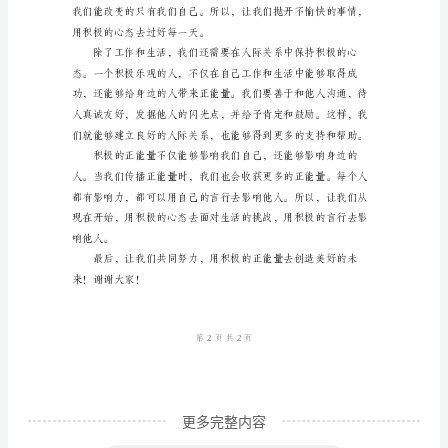
领
导、
亲
爱
的
同
事
们：
大
家
好！
首
更多完整内容
先，