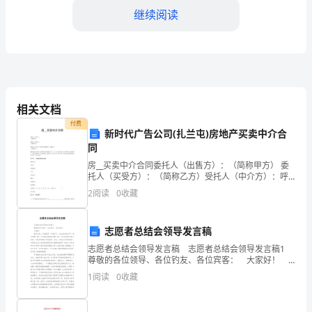
继续阅读
我
想
感
谢
相关文档
各
付费
新时代广告公司(扎兰屯)房地产买卖中介合
位
同
能
房__买卖中介合同委托人（出售方）：（简称甲方） 委
托人（买受方）：（简称乙方）受托人（中介方）：呼
伦贝尔市新时代__有限公司（简称丙方）根据国家有关法
够
2
阅读
0
收藏
律、法规和本市相关规定，甲、乙、丙三方在自愿、平
聚
志愿者总结会领导发言稿
集
志愿者总结会领导发言稿 志愿者总结会领导发言稿1
尊敬的各位领导、各位钓友、各位宾客： 大家好！
在
春回大地、万物复苏、气象万千，在这美妙的时节，我
1
阅读
0
收藏
们欢聚一堂，全市垂钓喜好者欢聚一堂，分享
用积极的心态去过好每一天。
这