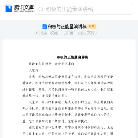
积
积极的正能量演讲稿
极
积极的正能量演讲稿
付费
的
6
阅读
收藏
（
来自
：
尚阅文库
）
正
能
量
演
讲
稿
积
大家好！