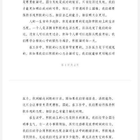
极
的
正
能
够战胜一切，并且影响身边的人。
量
演
讲
稿
尊
敬
的
各
位