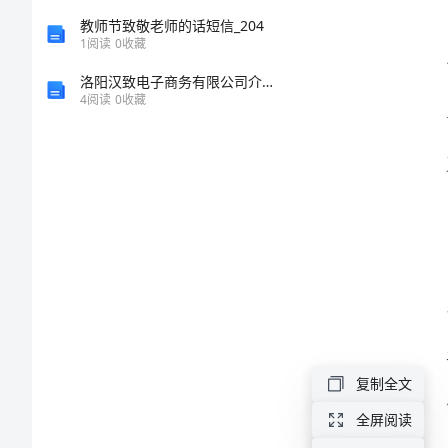
家
教师节致敬老师的话短信_204
1
阅读
0
收藏
具
洛阳汉致电子商务有限公司介绍企业发展分析报告
业
4
阅读
0
收藏
务
年
终
工
作
总
结
2024
复制全文
年
全屏阅读