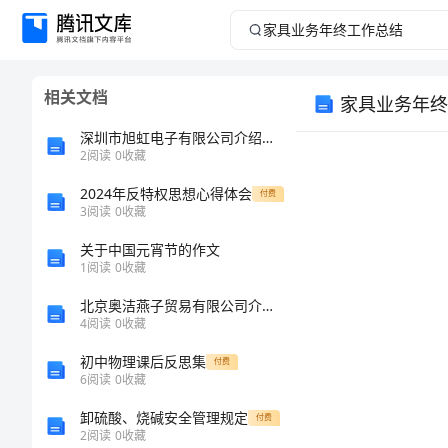
家
具
相关文档
家具业务年终
业
深圳市旭虹电子有限公司介绍企业发展分析报告
务
2
阅读
0
收藏
2024年反特权思想心得体会
年
付费
3
阅读
0
收藏
终
关于中国元宵节的作文
1
阅读
0
收藏
工
北京奥洁燕子贸易有限公司介绍企业发展分析报告
4
阅读
0
收藏
作
初中物理课后反思集
付费
总
6
阅读
0
收藏
卸硫酸、烧碱安全管理规定
付费
结
2
阅读
0
收藏