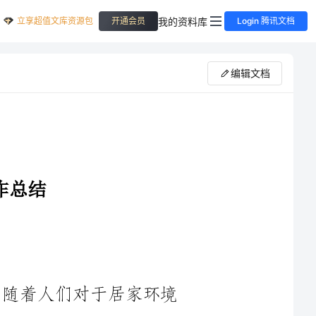
立享超值文库资源包
我的资料库
开通会员
Login 腾讯文档
编辑文档
2024年是家具行业发展的关键年份。随着人们对于居家环境
长的趋
势。同时，新的消费者群体的涌现以及互联网的普及，也给家具