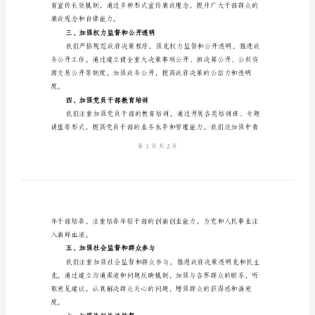
总
结
大局发展提供了有力的保障。
范
一、深化政风行风建设
本
2024
年
政
二、加强廉政文化建设
风
行
风
年