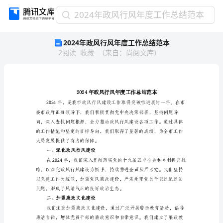
2024
2024年政风行风年度工作总结范本
年
2024年政风行风年度工作总结范本
政
2
阅读
收藏
（
来自
：
尚阅文库
）
风
行
风
年
度
工
作