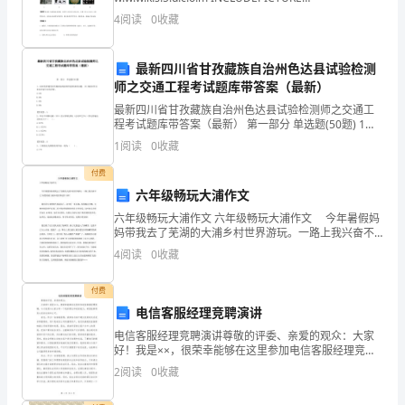
"http://192.168.15.6/UpFile/UpAttachm
导
4
阅读
0
收藏
下，
最新四川省甘孜藏族自治州色达县试验检测
我
师之交通工程考试题库带答案（最新）
最新四川省甘孜藏族自治州色达县试验检测师之交通工
们
程考试题库带答案（最新） 第一部分 单选题(50题) 1、
试回答普通型水性路面标线涂料性能要求的问题。(2)其
积
1
阅读
0
收藏
耐水性为在水中浸()应无异常。A.2
极
付费
六年级畅玩大浦作文
贯
六年级畅玩大浦作文 六年级畅玩大浦作文 今年暑假妈
妈带我去了芜湖的大浦乡村世界游玩。一路上我兴奋不
彻
已!真想看看大浦乡村世界是什么样! 我们首先来到特色
4
阅读
0
收藏
果蔬园了。这里有一条长廊，周围都是大棚。大
党
付费
中
电信客服经理竞聘演讲
央
电信客服经理竞聘演讲尊敬的评委、亲爱的观众：大家
好！我是××，很荣幸能够在这里参加电信客服经理竞
决
聘，今天我想与大家分享一下我的理念和我的能力，希
2
阅读
0
收藏
望能够得到大家的支持和认可。首先，作为一名客服经
理，我相
策