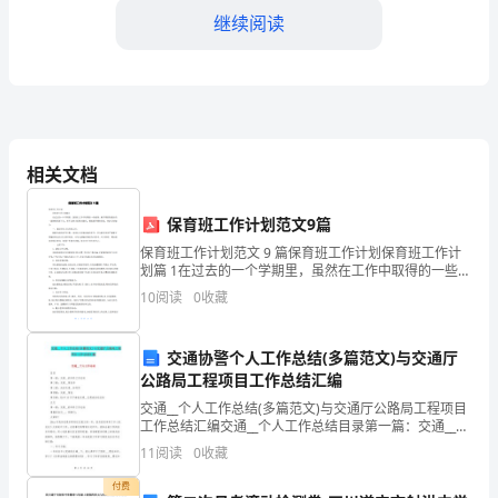
风
继续阅读
行
风
建
入新鲜血液。
设
相关文档
五、加强社会监督和群众参与
工
保育班工作计划范文9篇
作
保育班工作计划范文 9 篇保育班工作计划保育班工作计
划篇 1在过去的一个学期里，虽然在工作中取得的一些成
取
绩，新学期我将把好的一面继续发展下去，将不足的方
10
阅读
0
收藏
面努力做好。根据新学期的目标，制定计划如下：一、
得
度。
突
交通协警个人工作总结(多篇范文)与交通厅
公路局工程项目工作总结汇编
六、加强执纪执法监督
破
交通__个人工作总结(多篇范文)与交通厅公路局工程项目
工作总结汇编交通__个人工作总结目录第一篇：交通__的
性
年终工作总结第二篇：交通__策划书第三篇：浅谈交通__
11
阅读
0
收藏
如何用第四篇：交通__策划第五篇：XX
进
付费