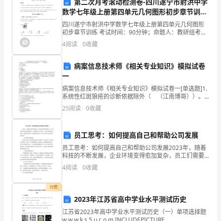
第二次月考滚动检测卷-四川遂宁市射洪中学
展
数学七年级上册第四单元几何图形初步章节训练
试卷（含答案详解）
的
七、加强对重点领域的监督检查
四川遂宁市射洪中学数学七年级上册第四单元几何图形
初步章节训练 考试时间：90分钟；命题人：教研组考生
一
注意：1、本卷分第I卷（选择题）和第Ⅱ卷（非选择题）
4
阅读
0
收藏
两部分，满分100分，考试时间90分钟2、答卷前
年。
病案信息技术师《相关专业知识》模拟试卷
在
一
病案信息技术师《相关专业知识》模拟试卷一[单选题]1.
市
系统性红斑狼疮的诊断依据除外（ （江南博哥））。
A.肺间质病变B.口、鼻腔溃疡C.关节炎D.光过敏E.白细胞
25
阅读
0
收藏
委
减少 参考答案：A参考解析：以下
市
员工思考：如何提高自己和帮助公司发展
政
员工思考：如何提高自己和帮助公司发展2023年，随着
科技的不断发展，企业环境变得愈加复杂，员工们需要
府
具备更高的思维能力，不断提高自己的水平，为公司的
加辉煌的成绩！
4
阅读
0
收藏
发展做出贡献。这篇文章将介绍一些提高思考能力，助
正
力个
付费
确
2023年江苏省高中学业水平测试历史
江苏省2023年高中学业水平测试历史（一）单项选择题
领
w.w.w.k.s.5.u.c.o.m INCLUDEPICTURE