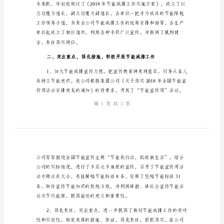
公
司
节
能
降
耗
工
作
总
结
公
司