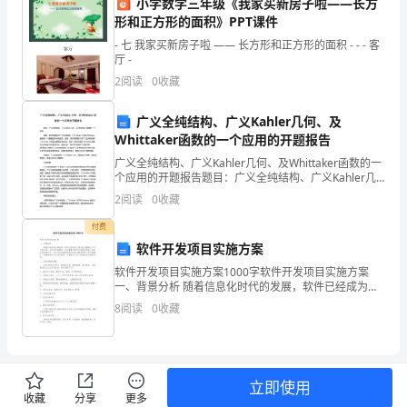
小学数学三年级《我家买新房子啦——长方
年，
查各具体项目节能减排工作
形和正方形的面积》PPT课件
为
- 七 我家买新房子啦 —— 长方形和正方形的面积 - - - 客
厅 -
了
2
阅读
0
收藏
落后的生产设备和生产工艺。
全
广义全纯结构、广义Kahler几何、及
面
Whittaker函数的一个应用的开题报告
广义全纯结构、广义Kahler几何、及Whittaker函数的一
贯
个应用的开题报告题目：广义全纯结构、广义Kahler几
何、及Whittaker函数的一个应用摘要：本研究将探讨广
彻
2
阅读
0
收藏
义全纯结构、广义Kahl
低等特点;
付费
国
软件开发项目实施方案
“十
软件开发项目实施方案1000字软件开发项目实施方案
一、背景分析 随着信息化时代的发展，软件已经成为了
二
现代企业管理必不可少的工具。为适应市场需求，企业
8
阅读
0
收藏
需要不断进行信息化改革，强化自身的竞争力。本次
五”
节
立即使用
能
收藏
分享
更多