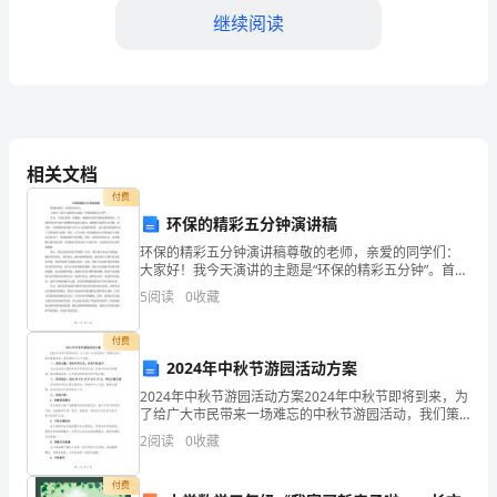
五”
继续阅读
节
能
减
排
相关文档
工
付费
环保的精彩五分钟演讲稿
作
环保的精彩五分钟演讲稿尊敬的老师，亲爱的同学们：
大家好！我今天演讲的主题是“环保的精彩五分钟”。首
目
先，让我们来看一组数据。根据联合国环境规划署的报
5
阅读
0
收藏
告，全球每年约有800万吨塑料垃圾进入海洋，威胁着大
标
海
付费
的
2024年中秋节游园活动方案
开
2024年中秋节游园活动方案2024年中秋节即将到来，为
了给广大市民带来一场难忘的中秋节游园活动，我们策
局
划了以下方案。一、活动主题：传承中华文化，共庆中
2
阅读
0
收藏
秋佳节本次活动的主题是传承中华传统文化，弘扬中秋
之
付费