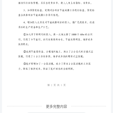
节
能
降
耗
全，责任落实到位。
工
作
总
结
今
年
是
“十
二
更多完整内容