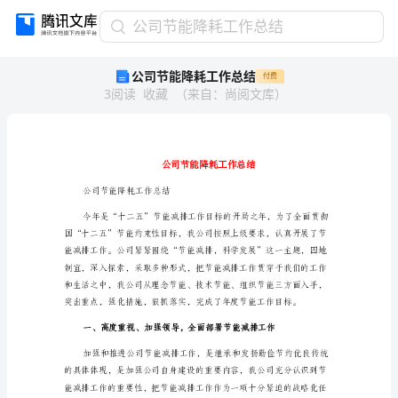
公
公司节能降耗工作总结
司
公司节能降耗工作总结
付费
节
3
阅读
收藏
（
来自
：
尚阅文库
）
能
降
耗
工
作
总
公司节能降耗工作总结
结