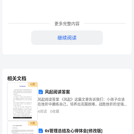
《人
民
更多完整内容
政
府
继续阅读
办
公
室
相关文档
关
付费
更。
于
风起阅读答案
（二）抽查留痕
加
风起阅读答案 《风起》这篇文章告诉我们：小孩子应该
在挫折中磨练自己，培养出克服困难，战胜挫折的坚强
毅力，最终养成完美的人格和健康的心理，下面是我为
快
4
阅读
0
收藏
你们准备的《风起》的文章阅读以及相关的阅读答案，
希望
推
付费
6s管理总结及心得体会[修改版]
进