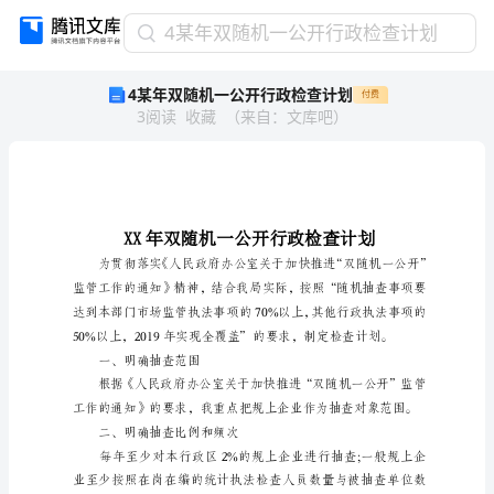
4
4某年双随机一公开行政检查计划
某
4某年双随机一公开行政检查计划
付费
年
3
阅读
收藏
（
来自
：
文库吧
）
双
随
机
一
公
开
行