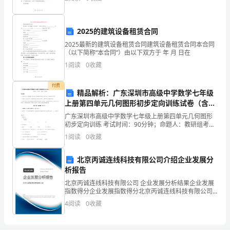
知》
精心策划了一系列活动，包括舞会、情侣游戏、浪
精
2025的建筑设备租赁合同
神，
2025最新的建筑设备租赁合同建筑设备租赁合同本合同
结
（以下简称“本合同”）由以下双方于 年 月 日在
联合其他部门开展联合抽查。
1
阅读
0
收藏
合
付费
我
精品解析：广东深圳市高级中学数学七年级
上册第四单元几何图形初步定向训练试卷（含答
局
案解析）
广东深圳市高级中学数学七年级上册第四单元几何图形
实
初步定向训练 考试时间：90分钟；命题人：教研组考生
注意：1、本卷分第I卷（选择题）和第Ⅱ卷（非选择题）
1
阅读
0
收藏
两部分，满分100分，考试时间90分钟2、答卷前
际，
北京丙诚连线科技有限公司介绍企业发展分
按
析报告
照
北京丙诚连线科技有限公司 企业发展分析结果企业发展
指数得分企业发展指数得分北京丙诚连线科技有限公司
“随
综合得分说明：企业发展指数根据企业规模、企业创
4
阅读
0
收藏
新、企业风险、企业活力四个维度对企业发展情况进行
机
评价。