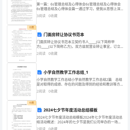
第一篇：6s管理总结及心得体会6s管理总结及心得体会
“双
6s管理总结及心得体会篇一通过学习，使我从思想上深
刻的认识到：6S管理是经过实践证明了的一种先进的、
3
阅读
0
收藏
随
实用性极强的现场管理模式;是企业各项管理工作的
（三）依法处罚
机
付费
门面房转让协议书范本
一
门面房转让协议书范本立契约书人_____(以下简称甲
方)_____(以下简称乙方)，双方兹就营业转让事宜，订立
公
本契约，条件如下：一、转让标的：甲方愿将独资设
2
阅读
0
收藏
立，坐落_____市_____路_____号
开”
（四）抽查保密
监
小学自然教学工作总结_1
管
小学自然教学工作总结小学自然教学工作总结2篇 总结
是对取得的成绩、存在的问题及得到的经验和教训等方
工
面情况进行评价与描述的一种书面材料，通过它可以正
2
阅读
0
收藏
确认识以往学习和工作中的优缺点，为此我们要做好回
作
付费
的
2024七夕节年度活动总结模板
2024七夕节年度活动总结模板2024年七夕节年度活动总
通
结活动概述：2024年的七夕节是我们公司举办的一场别
开生面的活动。为了营造浪漫、温馨的节日氛围，我们
（五）联合抽查
2
阅读
0
收藏