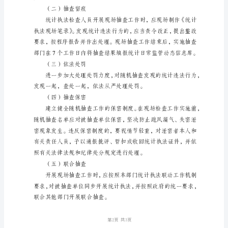
公
开
行
四、配套制度和机制
政
（一）抽查“双随机”
检
查
计
划
为
关股室启动“双随机”抽查。
贯
彻
落
实