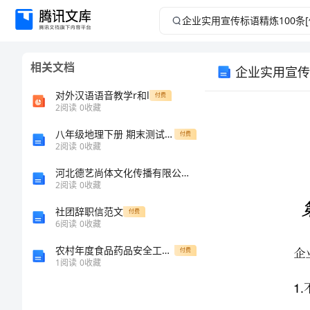
企
业
相关文档
企业实用宣传
实
对外汉语语音教学r和l
付费
用
2
阅读
0
收藏
八年级地理下册 期末测试 晋教版
宣
付费
2
阅读
0
收藏
传
河北德艺尚体文化传播有限公司介绍企业发展分析报告
2
阅读
0
收藏
标
企
100
社团辞职信范文
付费
6
阅读
0
收藏
1.
语
农村年度食品药品安全工作计划
付费
2.
精
1
阅读
0
收藏
3.
炼
4.