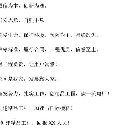
严守标准，履行合同，工程优质，信誉至上。
对工程负责，让用户满意！
公司是我家，发展靠大家。
奋发努力，扎实工作，创精品工程，建一流电厂！
创建精品工程，加速与国际接轨！
创建精品工程，回报人民！
10.XX
干甲中华工程，创新世纪名牌！（外高桥工程）
建中国最好电厂，创世界一流品牌！（阜阳工程）
重回旧战场，再度创辉煌！（平圩工程）
全力干好电厂工程，努力振兴安徽经济！（省内其他工程）
带出一流的队伍，创出一流的业绩，展现一流的风貌！