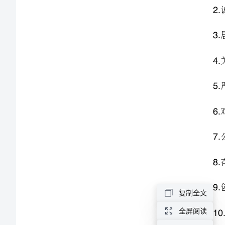
100
5.
条
6.
[修
7.
8.
改
9.
版]
第
11.
一
12.
篇：
13.
企
复制全文
业
14.
全屏阅读
实
15.