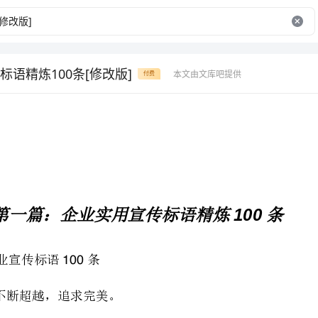
标语精炼100条[修改版]
本文由文库吧提供
付费
100
第一篇：企业实用宣传标语精炼条
业宣传标语条
不断超越，追求完美。
诚信为本，创新为魂。
居安思危，自强不息。
关爱生命，保护环境，预防为主，持续改进。