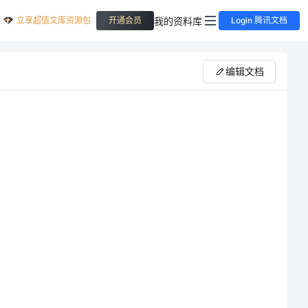
立享超值文库资源包
我的资料库
开通会员
Login 腾讯文档
编辑文档