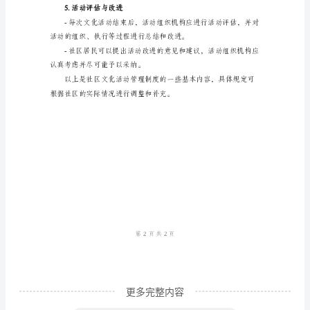
了
促
或者否决的决定。
进
社
理机构申请并获得批准。
区
3.活动宣传与邀请
居
民
参
与
文
化
活
动、
更多完整内容