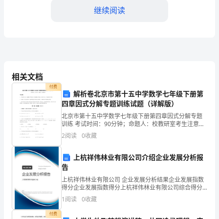
增
继续阅读
进
社
区
居
相关文档
4.活动参与与奖励
民
付费
解析卷北京市第十五中学数学七年级下册第
四章因式分解专题训练试题（详解版）
之
北京市第十五中学数学七年级下册第四章因式分解专题
间
训练 考试时间：90分钟；命题人：校教研室考生注意：
1、本卷分第I卷（选择题）和第Ⅱ卷（非选择题）两部
2
阅读
0
收藏
的
分，满分100分，考试时间90分钟2、答卷前，考生
相
上杭祥伟林业有限公司介绍企业发展分析报
告
互
5.活动评估与改进
上杭祥伟林业有限公司 企业发展分析结果企业发展指数
得分企业发展指数得分上杭祥伟林业有限公司综合得分
了
说明：企业发展指数根据企业规模、企业创新、企业风
1
阅读
0
收藏
险、企业活力四个维度对企业发展情况进行评价。该企
解
业的
付费