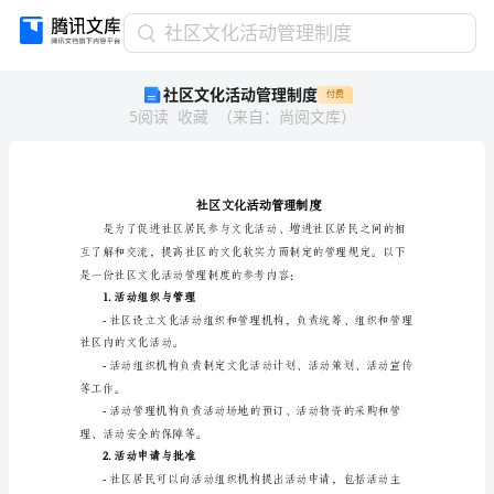
社
社区文化活动管理制度
区
社区文化活动管理制度
付费
文
5
阅读
收藏
（
来自
：
尚阅文库
）
化
活
动
管
理
制
度