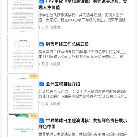
小学生放飞梦想演讲稿：共同追寻理想，实
和
现人生价值
交
小学生放飞梦想演讲稿：共同追寻理想，实现人生价
值：大家好，我是XXX小学三年级的学生，很荣幸能够在
认真考虑并尽可能予以采纳。
流，
这里发表演讲，向大家分享我的一些想法。小时候，我
1
阅读
0
收藏
们每个人都有自己的理想和梦想。有的人想成为一名科
学家，
提
销售年终工作总结五篇
高
销售年终工作总结五篇 销售年终工作总结1 我是20____
社
年11月底进入公司，很珍视公司领导给予的机会，通过
一个月来的努力，主要做了以下六个方面的工作 一、培
1
阅读
0
收藏
训方面
区
付费
的
会计应聘自我介绍
文
会计应聘自我介绍 会计工作人员去应聘的时候是如何
自我介绍的？下面是小编为您整理的“会计应聘自我介
化
绍”，仅供参考，希望您喜欢！更多详细内容请点击查
3
阅读
0
收藏
看。 会计应聘自
软
付费
世界地球日主题演讲稿：共担绿色责任展示
实
绿色中国
力
世界地球日主题演讲稿：共担绿色责任 展示绿色中国在