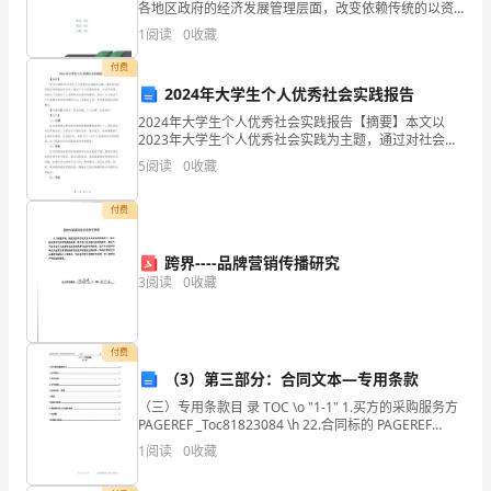
各地区政府的经济发展管理层面，改变依赖传统的以资
而
源环境为代价、以土地增值和廉价劳动力为主要经济发
1
阅读
0
收藏
展要素的驱动模式惯性，切实推动节能减排的政策引导
制
和市场
付费
2024年大学生个人优秀社会实践报告
定
2024年大学生个人优秀社会实践报告【摘要】本文以
的
2023年大学生个人优秀社会实践为主题，通过对社会实
践活动的描述和分析，阐述了个人实践的目标、方法和
5
阅读
0
收藏
管
成果，并探讨了实践对个人发展和社会进步的影响。同
时
理
付费
规
跨界----品牌营销传播研究
3
阅读
0
收藏
定。
以
付费
下
（3）第三部分：合同文本—专用条款
是
（三）专用条款目 录 TOC \o "1-1" 1.买方的采购服务方
PAGEREF _Toc81823084 \h 22.合同标的 PAGEREF
一
_Toc81823085 \h 23.合同价格
1
阅读
0
收藏
份