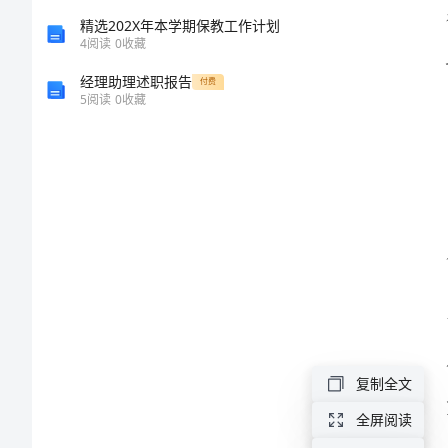
体
精选202X年本学期保教工作计划
4
阅读
0
收藏
会
经理助理述职报告
付费
5
阅读
0
收藏
个
人
师
德
师
风
培
训
复制全文
心
全屏阅读
得