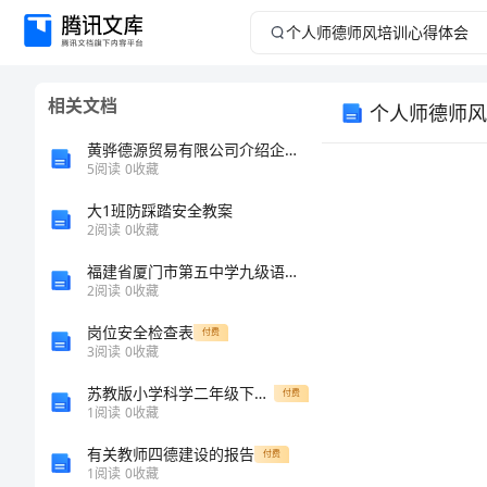
个
人
相关文档
个人师德师风
师
黄骅德源贸易有限公司介绍企业发展分析报告
德
5
阅读
0
收藏
大1班防踩踏安全教案
师
2
阅读
0
收藏
风
福建省厦门市第五中学九级语文下册 第21课《曹刿论战》测试题 新人教版
2
阅读
0
收藏
培
岗位安全检查表
付费
3
阅读
0
收藏
训
苏教版小学科学二年级下册期末测试卷含完整答案（必刷）
付费
心
1
阅读
0
收藏
有关教师四德建设的报告
付费
得
1
阅读
0
收藏