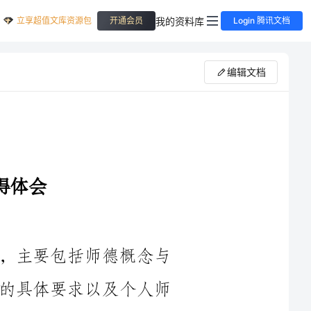
立享超值文库资源包
我的资料库
开通会员
Login 腾讯文档
编辑文档
本次个人师德师风培训内容丰富全面，主要包括师德概念与
内涵、师德师风建设的重要性、师德师风的具体要求以及个人师
德师风的发展路径等方面的内容。通过讲座、案例分析、小组讨
论等形式，使我们对于师德师风的重要性有了更深的理解，也从