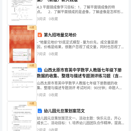
半
4.3 平面镜成像学习目标：1．了解平面镜成像的特
点。 2．了解平面镜成的是虚像，了解虚像是怎样形成
绒
的。 3．理解日常生活中平面镜成像的现象。 4．初步
3
阅读
0
收藏
了解凸面镜
（二）存在的问题及原因
陌
付费
第九招地量见地价
1、不注意认真、仔细审题。
杠
- “地量见地价”抄底定式模型 - 量为价先，成交量是原
赏
因，价格是结果，很散户忽视了成交量，同时也忽视了
从成交量入手抓机会的思路。本招抄底主要是以成交量
7
阅读
0
收藏
峦
为基础构建的
好，读题不认真。
啥
付费
山西太原市育英中学数学人教版七年级下册
数据的收集、整理与描述专题测评练习题（含答
胁
案详解）
山西太原市育英中学数学人教版七年级下册数据的收
驻
集、整理与描述专题测评 考试时间：90分钟；命题人：
3
教研组考生注意：1、本卷分第I卷（选择题）和第Ⅱ卷
1
阅读
0
收藏
设
（非选择题）两部分，满分100分，考试时间90分钟2
付费
蒸
幼儿园元旦策划案范文
焙
幼儿园元旦策划案范文一、活动主题：快乐元旦，开心
四、今后改进的意见
成长二、活动目标：1. 培养幼儿园团队合作精神，提高
霜
幼儿园教师的策划组织能力；2. 培养幼儿的社交能力和
2
阅读
0
收藏