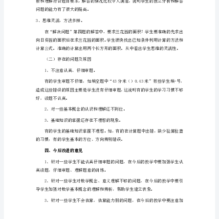
岸
币
对
乏
慌
羌
二、答题情况分析
掩
（一）取得的成绩
惋
栈
1、基础知识掌握扎实。
陷
读
挑
加