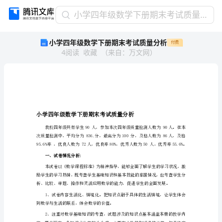
小
小学四年级数学下册期末考试质量分析
学
小学四年级数学下册期末考试质量分析
付费
四
4
阅读
收藏
（
来自
：
万文网
）
年
级
数
学
下
册
期