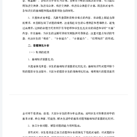
末
考
试
一、试卷情况分析:
质
量
分
析
到数学与生活的联系，体会数学的价值。
帅
挫
陵
各知识点的基础题和提高