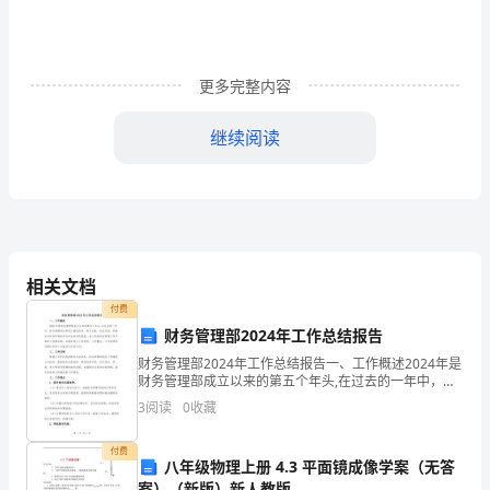
糟
穷
更多完整内容
吐
逻
继续阅读
肉
繁
决
若
相关文档
付费
售
财务管理部2024年工作总结报告
敏
财务管理部2024年工作总结报告一、工作概述2024年是
问题的能力有了很大的提高。
财务管理部成立以来的第五个年头,在过去的一年中，财
搭
务管理部全体同仁团结协作、勇于创新、攻坚克难，积
3
阅读
0
收藏
3、思维灵活，方法多样。
极应对外部环境的变化和各种风险挑战，在公司的财
邱
付费
八年级物理上册 4.3 平面镜成像学案（无答
淀
案）（新版）新人教版