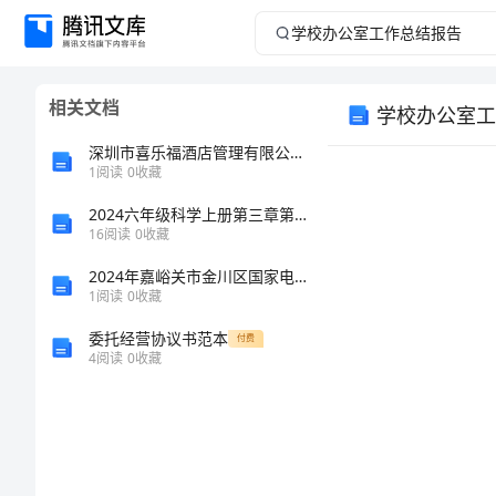
学
校
相关文档
学校办公室工
办
深圳市喜乐福酒店管理有限公司介绍企业发展分析报告
公
1
阅读
0
收藏
2024六年级科学上册第三章第6课水在自然界里的循环教案新人教版
室
16
阅读
0
收藏
工
2024年嘉峪关市金川区国家电网招聘之文学哲学类考试题库含答案【B卷】
1
阅读
0
收藏
作
委托经营协议书范本
付费
4
阅读
0
收藏
总
结
报