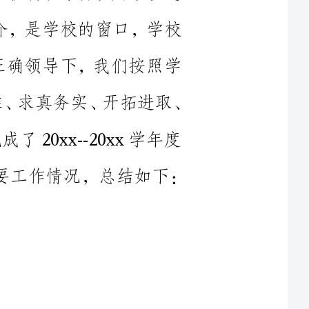
工作计划，进一步解放思想、克服困难、求真务实、开拓进取、
成了20xx--20xx学年度
取得了一些成效，现将主要工作情况，总结如下：
做好日常工作的同时，精心
好每一个会议，协调好每一次
动，安排好每一次接待，使学校的人力和财力发挥了最大效益。
紧围绕提高工作效率和服务质
件下，实现效益的最大化，从