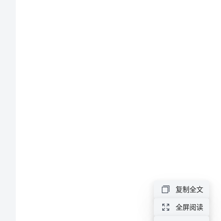
告
学
校
办
公
室
工
作
总
结
复制全文
报
告
全屏阅读