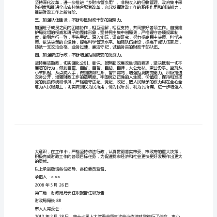
下庄严承诺：
财
政
局
局
长
的
任
职
工作。
承
诺
尊
敬
推进财政工作上新台阶。