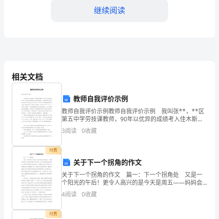
我
继续阅读
被
继
续
的贡献。
提
相关文档
以上承诺敬请各位领导、各位委员监督。
名
承诺人：×××
教师自我评价示例
拟
2008年5月26日
教师自我评价示例教师自我评价示例 我叫张**，**区
第五中学劳技课教师，90年以优异的成绩考入佳木斯师
任
第二篇：财政局局长任职报告任职报告
范高等专科学校地理系，在校期间连年被评为优秀学生
3
阅读
0
收藏
干部，92年专科毕业，同年年初分配到**区第
市
财政局局长88
付费
市人大常委会：
财
关于下一个拐角的作文
政
关于下一个拐角的作文 篇一：下一个拐角处 又是一
个阳光的午后！更令人高兴的是今天是周五——妈妈会
局
来接我！要知道妈妈是位初中老师，从来没有到学校接
4
阅读
0
收藏
我放学过。难得这次妈妈主动和和我约定：傍晚会在大
好又快发展作出新的贡献。
树
局
付费