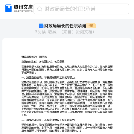
财
财政局局长的任职承诺
政
财政局局长的任职承诺
付费
局
3
阅读
收藏
（
来自
：
贤阅文档
）
局
长
的
任
职
财政局局长的任职承诺
承
尊敬的刘主任、各位副主任、各位委员：
诺