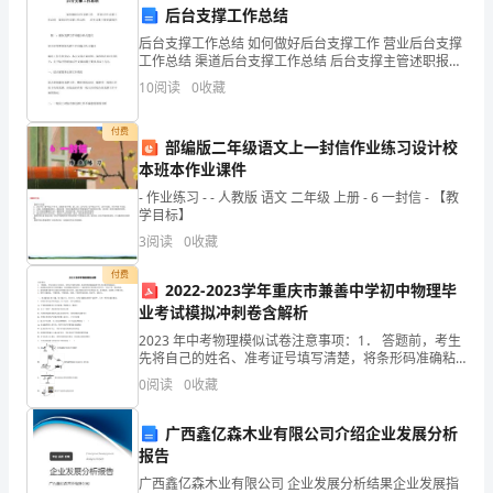
一、工作职责
长
后台支撑工作总结
后台支撑工作总结 如何做好后台支撑工作 营业后台支撑
职
工作总结 渠道后台支撑工作总结 后台支撑主管述职报告
篇一：服务支撑工作问题分析及建议
务。
10
阅读
0
收藏
值。
如
付费
部编版二年级语文上一封信作业练习设计校
二、工作目标
能
本班本作业课件
- 作业练习 - - 人教版 语文 二年级 上册 - 6 一封信 - 【教
获
学目标】
得
3
阅读
0
收藏
保障和改善民生。
付费
市
2022-2023学年重庆市兼善中学初中物理毕
业考试模拟冲刺卷含解析
人
长。
2023 年中考物理模似试卷注意事项：1． 答题前，考生
大
三、工作计划
先将自己的姓名、准考证号填写清楚，将条形码准确粘
贴在考生信息条形码粘贴区。2．选择题必须使用 2B 铅
0
阅读
0
收藏
笔填涂；非选择题必须使用 0．5 毫米黑色
常
广西鑫亿森木业有限公司介绍企业发展分析
委
查力度，切实提高财政资金的使用效益。
报告
会
广西鑫亿森木业有限公司 企业发展分析结果企业发展指