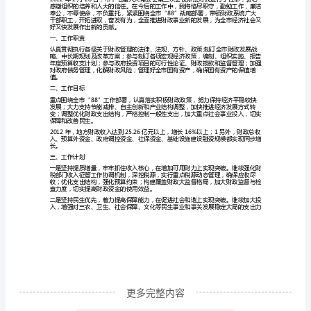
的
刘
主
任、
各
位
副
主
任、
各
位
委
员：
更多完整内容