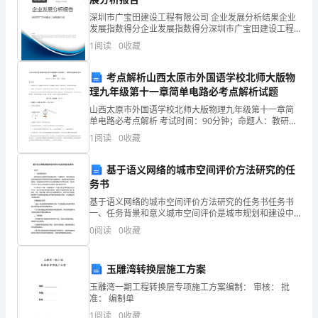
《银
深圳市广宝田建设工程有限公司 企业发展分析结果企业
B．银行资产负债表
行
发展指数得分企业发展指数得分深圳市广宝田建设工程
有限公司综合得分说明：企业发展指数根据企业规模、
1
阅读
0
收藏
C．银行资产损益表
业
企业创新、企业风险、企业活力四个维度对企业发展情
况进
法
D．银行负债
考点解析山西太原市外国语学校北师大版物
理九年级第十一章简单电路必考点解析试题
律
6、个人外汇账户按账户性质区分为（）。
山西太原市外国语学校北师大版物理九年级第十一章简
单电路必考点解析 考试时间：90分钟；命题人：教研组
法
A.外汇结算账户、资本项目账户、外汇
考生注意：1、本卷分第I卷（选择题）和第Ⅱ卷（非选择
1
阅读
0
收藏
题）两部分，满分100分，考试时间90分钟2、答
规
B.个人外汇账户'外算账户、资本项目账户
基于语义网络的城市空间评价方法研究的任
与
C.境内个人外汇账户、境外个人外汇账户
务书
综
基于语义网络的城市空间评价方法研究的任务书任务书
D.外汇储蓄账户'资本项目账户'个人外汇账户
一、任务背景和意义城市空间评价是城市规划和建设中
合
的一个重要环节，它的目的是评估城市的空间结构对居
0
阅读
0
收藏
民生活和城市发展的影响，并提供决策支持和规划建
能
议。传统的
A.客户是否在将保管物品交给银行时先
玉雕湾转换层施工方案
力》
B.保管物品的金额不同
玉雕湾一期工程转换层专项施工方案编制： 审核： 批
过
准： 编制单
C.保管物品的种类不同
1
阅读
0
收藏