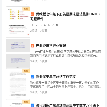
关
D.保管期限不同
检
付费
冀教版七年级下册英语期末语法集训UNIT3
8、下列说法中不正确的是（）。
测
习题课件
A.资本利润率(ROE)=净利润/资本
- 1 - 2 - 3 - 4 - 6 - 7 - 8
试
2
阅读
0
收藏
B.资产利润率(ROA)=净利润/资产
卷
C
2
39
第页共页
产业经济学行业管理
卷
- - - (一)行业与部门的形成 马克思关于社会分工的理论深
刻而简明地提示了行业和部门既相联系又相区别的关
附
系。马克思把社会分工划分为三种不同的形式。马
3
阅读
0
收藏
答
付费
案
物业保安年度总结工作范文
物业保安一直是小区安全管理的重要一环，他们的工作
考
不仅保障了小区业主的生命财产安全，也为小区的和谐
稳定做出了巨大贡献。值此新年之际，我们对2024年度
3
阅读
0
收藏
试
的物业保安工作进行总结，以期汲取经验，不断完善工
作。
须
付费
强化训练广东深圳市高级中学数学八年级下