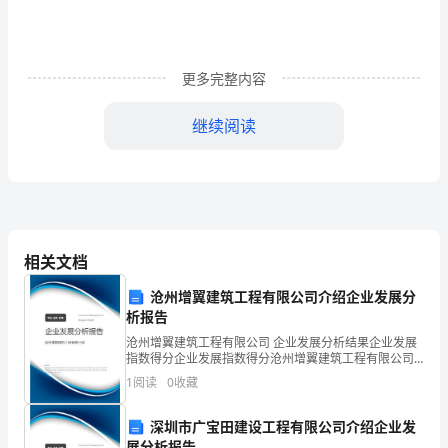
附
答
更多完整内容
案
继续阅读
2024
D.资产质押和权利质押
中
级
（）。
银
相关文档
行
B:担任银行业协会的顾问
沧州增翼建筑工程有限公司介绍企业发展分
从
析报告
业
沧州增翼建筑工程有限公司 企业发展分析结果企业发展
指数得分企业发展指数得分沧州增翼建筑工程有限公司
D:每天将大部分精力投入到自己的兼职岗位上
综合得分说明：企业发展指数根据企业规模、企业创
考
1
阅读
0
收藏
新、企业风险、企业活力四个维度对企业发展情况进行
评价。
试
深圳市广宝田建设工程有限公司介绍企业发
A．银行存款利率表
展分析报告