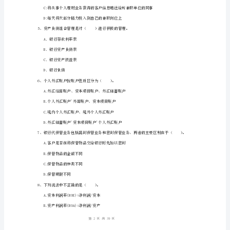
力》
A.市场流动性风险
过
B.融资流动性风险
关
C.商品价格风险
检
D.市场风险
3、我国《物权法》确立的两类质押是（）。
测
A.动产质押和不动产质押
试
B.动产质押和权利质押
卷
C.权利质押和不动产质押
C
1
39
第页共页
卷