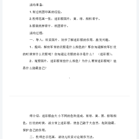
思
小
快来看看迷彩服教案吧。
班
活动目标：
美
1
术
2
迷
3
彩
服
4
教
创新意识。
案
5
反
活动准备：
思
有过纸团印画的经验。
1.