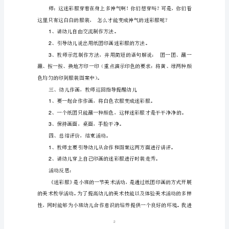
小
2.
班
美
服装纸样若干，纸团若干。
3.
术
活动过程：
迷
彩
1
服
教
案
2
反
靠什么隐藏自己？
思
主
1
要