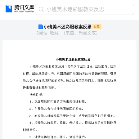
小
小班美术迷彩服教案反思
班
小班美术迷彩服教案反思
付费
美
2
阅读
收藏
（
来自
：
尚阅文库
）
术
迷
彩
服
教
案
反