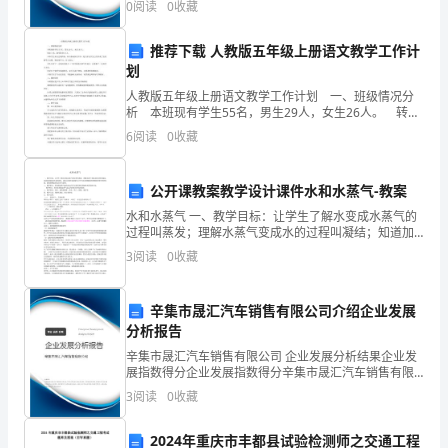
0
阅读
0
收藏
新、企业风险、企业活力四个维度对企业发展情况进行
活动反思：
团
评价。
推荐下载 人教版五年级上册语文教学工作计
印
划
画
人教版五年级上册语文教学工作计划 一、班级情况分
析 本班现有学生55名，男生29人，女生26人。 转出
2名，新生转进12人。 本班学生来自五湖四海，知识基
的
6
阅读
0
收藏
础参差不齐，绝大部分学生已经养成
方
公开课教案教学设计课件水和水蒸气-教案
法
2
水和水蒸气 一、教学目标：让学生了解水变成水蒸气的
过程叫蒸发；理解水蒸气变成水的过程叫凝结；知道加
来
热能加快水的蒸发；通过具体的实验操作让学生意识到
3
阅读
0
收藏
细致的观察能获得更多的发现。感受到物态变化具有可
装
逆性。
饰
辛集市晟汇汽车销售有限公司介绍企业发展
分析报告
迷
辛集市晟汇汽车销售有限公司 企业发展分析结果企业发
展指数得分企业发展指数得分辛集市晟汇汽车销售有限
彩
公司综合得分说明：企业发展指数根据企业规模、企业
3
阅读
0
收藏
创新、企业风险、企业活力四个维度对企业发展情况进
服，
行评
2024年重庆市丰都县试验检测师之交通工程