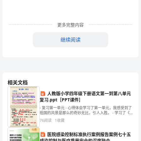
包
含
更多完整内容
了
活
继续阅读
动
目
标，
保护自己的作用。
活
相关文档
动
人教版小学四年级下册语文第一到第八单元
复习.ppt［PPT课件］
准
- 复习第一单元 - 心得体会学习了第一单元，我感受到了
祖国的风景是那么的奇妙无比，引人入胜。 - 学习了《桂
备，
林山水》，我感受到了桂林的山是多么的奇秀险，桂
76
阅读
1
收藏
活
、请幼儿自由交流制作方法。
1
付费
医院感染控制标准执行案例报告案例七十五
动
感染控制与医疗质量安全的深度融合