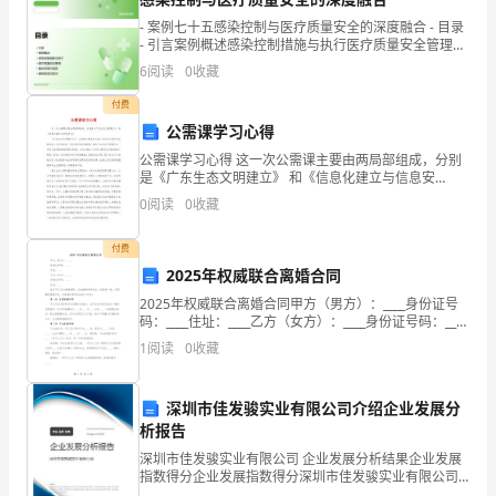
2
过
- 案例七十五感染控制与医疗质量安全的深度融合 - 目录
- 引言案例概述感染控制措施与执行医疗质量安全管理融
3
程，
合实践与成效案例总结与启示
6
阅读
0
收藏
活
付费
公需课学习心得
动
色均匀的印到服装图案中）。
公需课学习心得 这一次公需课主要由两局部组成，分别
反
是《广东生态文明建立》 和《信息化建立与信息安
全》。 《广东生态文明建立》这一门课程主要是对当前
0
阅读
0
收藏
广东生态文明所包含的内容、历史和现状、
思
1
付费
等
2025年权威联合离婚合同
2
内
2025年权威联合离婚合同甲方（男方）：____身份证号
码：____住址：____乙方（女方）：____身份证号码：____
、保持画面，桌面，手脸干净。
3
容，
住址：____鉴于甲乙双方感情破裂，无法继续共同生活，
1
阅读
0
收藏
经协商一致，自愿解除婚
巩
四、总结评价，结束活动。
深圳市佳发骏实业有限公司介绍企业发展分
固
1
析报告
用
深圳市佳发骏实业有限公司 企业发展分析结果企业发展
2
指数得分企业发展指数得分深圳市佳发骏实业有限公司
纸
综合得分说明：企业发展指数根据企业规模、企业创