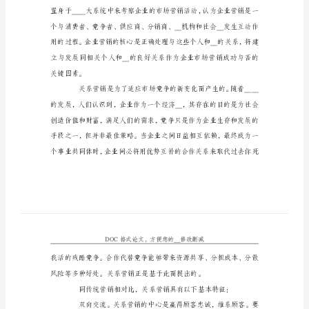
关
系
营
销
应
用
七
企业开展关系营销的通常做法。
法
（__:___________
单
位:
___________
邮