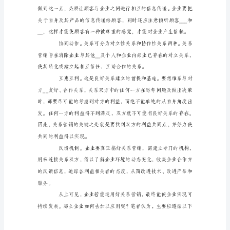
编:
___________）
内
关键因素。
容
摘
要：
关
系
营
销
是
为