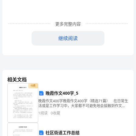
了
适
应
更多完整内容
市
继续阅读
场
竞
争
的
相关文档
新
付费
晚霞作文400字_5
变
晚霞作文400字晚霞作文400字（精选71篇） 在日常生
化
活或是工作学习中，大家都不可避免地会接触到作文
吧，写作文是培养人们的观察力、联想力、想象力、思
1
阅读
0
收藏
考力和记忆力的重要手段。你知道作文怎样写才规
而
产
社区街道工作总结