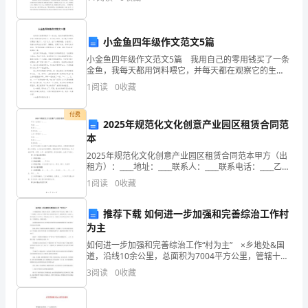
经济前途一片大好。我省居民收
DOC__
格
式
服务。
小金鱼四年级作文范文5篇
论
小金鱼四年级作文范文5篇 我用自己的零用钱买了一条
金鱼，我每天都用饲料喂它，并每天都在观察它的生
文，
长。由于缺少经验，每天就只知道把它喂饱了就行了。
1
阅读
0
收藏
方
过了几天，由于水越来越脏，小鱼死了。我垂头丧气地
坐在客
便
付费
您
2025年规范化文化创意产业园区租赁合同范
本
的
修
2025年规范化文化创意产业园区租赁合同范本甲方（出
租方）：____地址：____联系人：____联系电话：____乙方
改
（承租方）：____地址：____联系人：____联系电话：____
1
阅读
0
收藏
删
鉴于甲方拥有
减
推荐下载 如何进一步加强和完善综治工作村
关
为主
系
如何进一步加强和完善综治工作“村为主” ×乡地处&国
营
道，沿线10余公里，总面积为7004平方公里，管辖十一
村，一个居委会，共有134个村民小组，驻乡各单位25
销
3
阅读
0
收藏
个，拥有居住人口14236人，其中农业人
应
用