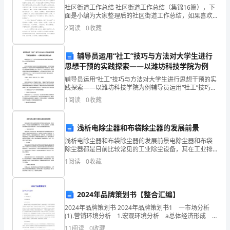
生
社区街道工作总结 社区街道工作总结（集锦16篇），下
面是小编为大家整理后的社区街道工作总结，如果喜欢
的。
可以分享给身边的朋友喔!篇1：社区工作总结 社区的生
2
阅读
0
收藏
活环境是每个住户最关心的大事.
文
辅导员运用“社工”技巧与方法对大学生进行
章
思想干预的实践探索——以潍坊科技学院为例
阐
辅导员运用“社工”技巧与方法对大学生进行思想干预的实
践探索——以潍坊科技学院为例辅导员运用“社工”技巧与
述
方法对大学生进行思想干预的实践探索——以潍坊科技
1
阅读
0
收藏
学院为例摘要：现代大学教育旨在培养学生的综合素质
了
浅析电除尘器和布袋除尘器的发展前景
关
浅析电除尘器和布袋除尘器的发展前景电除尘器和布袋
系
除尘器都是目前比较常见的工业除尘设备，其在工业排
放、环境保护方面起着重要的作用。本文将从发展历
1
阅读
0
收藏
营
程、工作原理、技术优势等方面进行对比分析，并对它
们的发展前
共同的利益得以实现。
销
2024年品牌策划书【整合汇编】
的
2024年品牌策划书 2024年品牌策划书1 一市场分析
(1).营销环境分析 1.宏观环境分析 a总体经济形成
基
随着我国入世成功，外资对我国的投资不断加大，我国
11
阅读
0
收藏