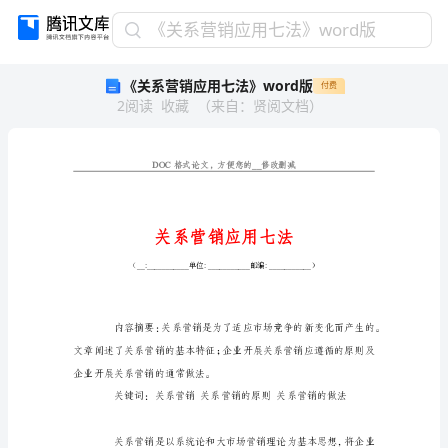
《关
《关系营销应用七法》word版
系
《关系营销应用七法》word版
付费
营
2
阅读
收藏
（
来自
：
贤阅文档
）
销
应
用
七
法》
word
版