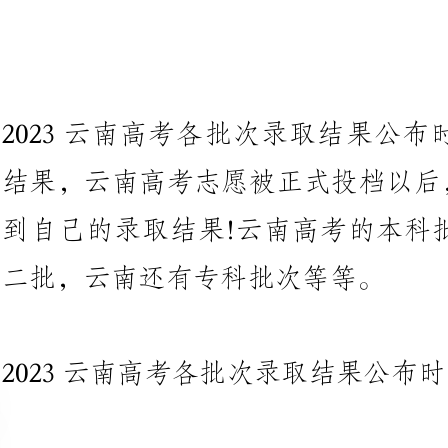
2023云南高考各批次录取结果公
结果，云南高考志愿被正式投档以后
到自己的录取结果!云南高考的本
二批，云南还有专科批次等等。
2023云南高考各批次录取结果公布时间
2023云南高考志愿被正式投档以后
自己的录取结果!2023云南高考
。
云南高考的本科批次有本科一批和