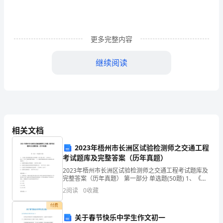
好！
为
了
更多完整内容
贯
继续阅读
彻
二、目标任务完成情况
落
实
公
相关文档
司
2023年梧州市长洲区试验检测师之交通工程
2024
考试题库及完整答案（历年真题）
安全生产工作的组织管理。
2023年梧州市长洲区试验检测师之交通工程考试题库及
年
完整答案（历年真题） 第一部分 单选题(50题) 1、《公
路工程质量检验评定标准第一册土建工程》（JTGF80/1-
度
2
阅读
0
收藏
2017）中关于标线的相关
目
付费
关于春节快乐中学生作文初一