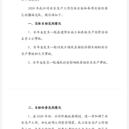
各位领导：
生
大家好！
产
工
作
总
结
2024
年
度
水平上台阶。
安
全