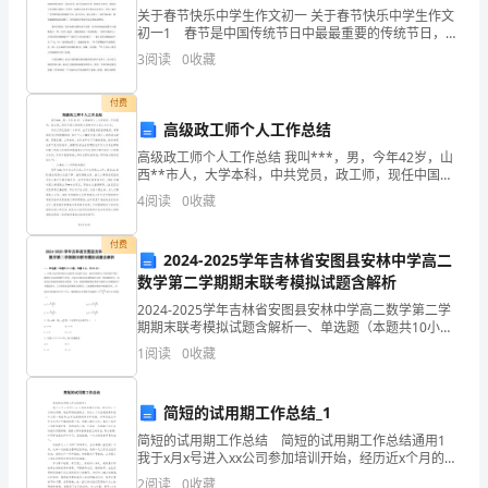
标
关于春节快乐中学生作文初一 关于春节快乐中学生作文
初一1 春节是中国传统节日中最最重要的传统节日，也
任
是欢天喜地的节日。每逢春节的老老小小都忙了起来，
3
阅读
0
收藏
热闹极了! 今年的春节对我来说是一个与众不同的春
务
付费
书
高级政工师个人工作总结
中
高级政工师个人工作总结 我叫***，男，今年42岁，山
西**市人，大学本科，中共党员，政工师，现任中国人
关
寿保险公司**市分公司工全主任。 参加工作已经有二十
4
阅读
0
收藏
多年，由于各级组织的培养教育
于
付费
2024-2025学年吉林省安图县安林中学高二
《安
数学第二学期期末联考模拟试题含解析
全
2024-2025学年吉林省安图县安林中学高二数学第二学
期期末联考模拟试题含解析一、单选题（本题共10小
生
题，每题5分，共50分）1、中国大运河项目成功人选世
1
阅读
0
收藏
界文化遗产名录，成为中国第46个世界遗产项目
产
简短的试用期工作总结_1
目
简短的试用期工作总结 简短的试用期工作总结通用1
标
我于x月x号进入xx公司参加培训开始，经历近x个月的试
用期，现在即将面临转正、在这x个月里我很荣幸能和大
2
阅读
0
收藏